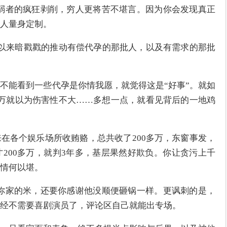
弱者的疯狂剥削，穷人更将苦不堪言。因为你会发现真正
人量身定制。
以来暗戳戳的推动有偿代孕的那批人，以及有需求的那批
不能看到一些代孕是你情我愿，就觉得这是“好事”。就如
69万就以为伤害性不大……多想一点，就看见背后的一地鸡
在各个娱乐场所收贿赂，总共收了200多万，东窗事发，
才200多万，就判3年多，基层果然好欺负。你让贪污上千
情何以堪。
你家的米，还要你感谢他没顺便砸锅一样。更讽刺的是，
经不需要喜剧演员了，评论区自己就能出专场。