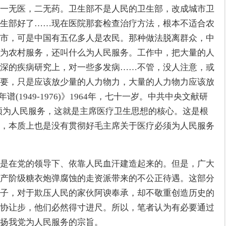
一无医，二无药。卫生部不是人民的卫生部，改成城市卫
生部好了……现在医院那套检查治疗方法，根本不适合农
市，可是中国有五亿多人是农民。那种做法脱离群众，中
为农村服务，还叫什么为人民服务。工作中，把大量的人
深的疾病研究上，对一些多发病……不管，没人注意，或
要，只是应该放少量的人力物力，大量的人力物力应该放
(1949-1976)》1964年，七十一岁。中共中央文献研
必须为人民服务，这就是主席医疗卫生思想的核心。这是根
，本质上也是没有贯彻好毛主席关于医疗必须为人民服务
是在党的领导下、依靠人民血汗建造起来的。但是，广大
产阶级糖衣炮弹腐蚀的走资派带来的不公正待遇。这部分
子，对于欺压人民的家伙阿谀奉承，却不敬重创造历史的
协让步，他们必然得寸进尺。所以，笔者认为有必要通过
扬我党为人民服务的宗旨。