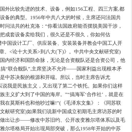
国外比较先进的技术、设备，例如156工程、四三方案,都
设备的典型。1956年中共八大的时候，主席还问法国共
时问法共的杜克洛：“你看法国政府能否摆脱美国干涉，
把成套设备卖给我们，很久还是不很久，你如何估
说替中国设计工厂、供应装备、安装装备并教会中国工人开
4章、<论十大关系>到八大(下)》。中共中央文献研究室)
国内经济和国防命脉，无论是合资舰队还是合资公司，他
想搞“联合舰队”,主席坚决不允许——国家利益出现根本矛
是中苏决裂的根源和开端。所以，当时主席告诉尤
以说我是民族主义，又出现了第二个铁托。如果你们这样
族主义扩大到了中国的海岸。”“搞海军‘合作社’，就是在
我在莫斯科也和他吵过嘛!”(《毛泽东文集》：《同苏联
文献研究室)如果我们说新中国成立初期毛主席访苏的时
做出让步——修改中苏旧约、公开改变雅尔塔体系以及毛
雅尔塔格局开始出现局部突破，那么1958年开始的中苏