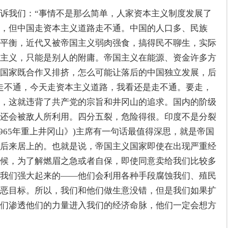
诉我们：“事情不是那么简单，人家资本主义制度发展了
，但中国走资本主义道路走不通。中国的人口多、民族
平衡，近代又被帝国主义弱肉强食，搞得民不聊生，实际
主义，只能是别人的附庸。帝国主义在能源、资金许多方
国家既合作又排挤，怎么可能让落后的中国独立发展，后
走不通，今天走资本主义道路，我看还是走不通。要走，
，这就违背了共产党的宗旨和井冈山的追求。国内的阶级
还会被敌人所利用。四分五裂，危险得很。印度不是分裂
1965年重上井冈山》)主席有一句话最值得深思，就是帝国
后来居上的。也就是说，帝国主义国家即使在出现严重经
候，为了解燃眉之急或者自保，即使同意卖给我们比较多
我们强大起来的——他们会利用各种手段腐蚀我们、殖民
恶目标。所以，我们和他们做生意没错，但是我们如果扩
们渗透他们的力量进入我们的经济命脉，他们一定会想方