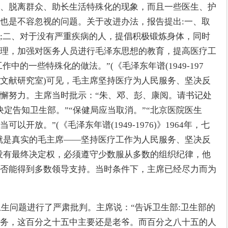
、脱离群众、助长生活特殊化的现象，而且一些医生、护
也是不容忽视的问题。关于改进办法，报告提出:一、取
;二、对于没有严重疾病的人，提倡积极锻炼身体，同时
理，加强对医务人员进行毛泽东思想的教育，提高医疗工
中的一些特殊化的做法。”(《毛泽东年谱(1949-197
中央文献研究室)可见，毛主席坚持医疗为人民服务、坚决反
懈努力。主席当时批示：“朱、邓、彭、康阅。请书记处
定告知卫生部。”“保健局应当取消。”“北京医院医生
开放。”(《毛泽东年谱(1949-1976)》1964年，七
就是真实的毛主席——坚持医疗工作为人民服务、坚决反
没有最终决定权，必须遵守少数服从多数的组织纪律，他
否能得到多数领导支持。当时条件下，主席已经尽力而为
卫生问题进行了严肃批判。主席说：“告诉卫生部:卫生部的
务，这百分之十五中主要还是老爷。而百分之八十五的人