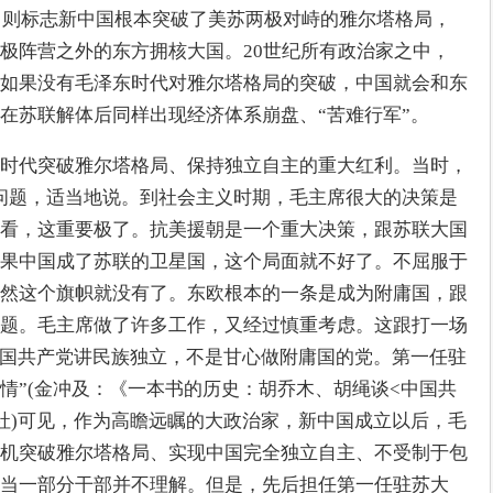
核，则标志新中国根本突破了美苏两极对峙的雅尔塔格局，
极阵营之外的东方拥核大国。20世纪所有政治家之中，
如果没有毛泽东时代对雅尔塔格局的突破，中国就会和东
在苏联解体后同样出现经济体系崩盘、“苦难行军”。
时代突破雅尔塔格局、保持独立自主的重大红利。当时，
问题，适当地说。到社会主义时期，毛主席很大的决策是
看，这重要极了。抗美援朝是一个重大决策，跟苏联大国
果中国成了苏联的卫星国，这个局面就不好了。不屈服于
然这个旗帜就没有了。东欧根本的一条是成为附庸国，跟
题。毛主席做了许多工作，又经过慎重考虑。这跟打一场
中国共产党讲民族独立，不是甘心做附庸国的党。第一任驻
情”(金冲及：《一本书的历史：胡乔木、胡绳谈<中国共
社)可见，作为高瞻远瞩的大政治家，新中国成立以后，毛
机突破雅尔塔格局、实现中国完全独立自主、不受制于包
当一部分干部并不理解。但是，先后担任第一任驻苏大