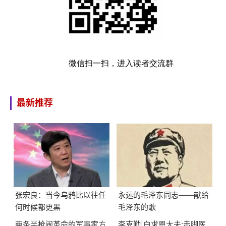
微信扫一扫，进入读者交流群
最新推荐
张宏良：当今乌鸦比以往任
永远的毛泽东同志——献给
何时候都更黑
毛泽东的歌
两条半枪闹革命的军事家方
李克勤|白求恩大夫:赤脚医