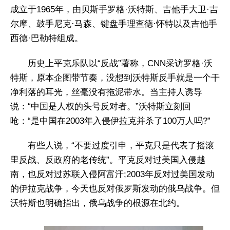
成立于1965年，由贝斯手罗格·沃特斯、吉他手大卫·吉
尔摩、鼓手尼克·马森、键盘手理查德·怀特以及吉他手
西德·巴勒特组成。
历史上平克乐队以“反战”著称，CNN采访罗格·沃
特斯，原本企图带节奏，没想到沃特斯反手就是一个干
净利落的耳光，丝毫没有拖泥带水。当主持人诱导
说：“中国是人权的头号反对者。”沃特斯立刻回
呛：“是中国在2003年入侵伊拉克并杀了100万人吗?”
有些人说，“不要过度引申，平克只是代表了摇滚
里反战、反政府的老传统”。平克反对过美国入侵越
南，也反对过苏联入侵阿富汗;2003年反对过美国发动
的伊拉克战争，今天也反对俄罗斯发动的俄乌战争。但
沃特斯也明确指出，俄乌战争的根源在北约。