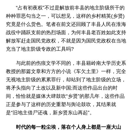
“占有初夜权”不过是解放前丰县的地主阶级所干的
种种罪恶勾当之一，可以想见，这样的乡村精英(乡贤)
究竟是什么货色。笔者在前文还回顾了丰县人民在淮海
战役中踊跃支前的热烈场面，为何丰县老百姓如此支持
解放军赶走国民党政权，不就是因为国民党政权在当地
充当了地主阶级专政的工具吗?
与此前的伤痕文学不同的，丰县籍岭南大学历史系
教授的那篇文章和方方的小说《车欠土里》一样，完全
无视地主阶级的累累罪行，却站到了地主阶级的立场，
将矛头指向了土改以及新中国;而这些作品出台的时
间，恰恰就是媒体大肆鼓吹“乡贤”的那几年，这些作品
正是参与了这样的历史重塑与舆论鼓吹，其结果就
是“旧地主借尸还魂，新乡贤东山再起”。
时代的每一粒尘埃，落在个人身上都是一座大山