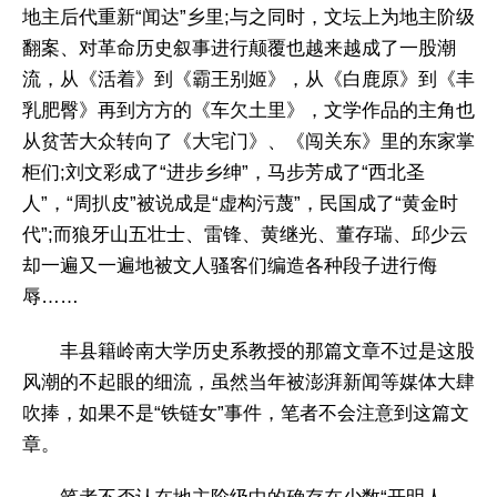
地主后代重新“闻达”乡里;与之同时，文坛上为地主阶级
翻案、对革命历史叙事进行颠覆也越来越成了一股潮
流，从《活着》到《霸王别姬》，从《白鹿原》到《丰
乳肥臀》再到方方的《车欠土里》，文学作品的主角也
从贫苦大众转向了《大宅门》、《闯关东》里的东家掌
柜们;刘文彩成了“进步乡绅”，马步芳成了“西北圣
人”，“周扒皮”被说成是“虚构污蔑”，民国成了“黄金时
代”;而狼牙山五壮士、雷锋、黄继光、董存瑞、邱少云
却一遍又一遍地被文人骚客们编造各种段子进行侮
辱……
丰县籍岭南大学历史系教授的那篇文章不过是这股
风潮的不起眼的细流，虽然当年被澎湃新闻等媒体大肆
吹捧，如果不是“铁链女”事件，笔者不会注意到这篇文
章。