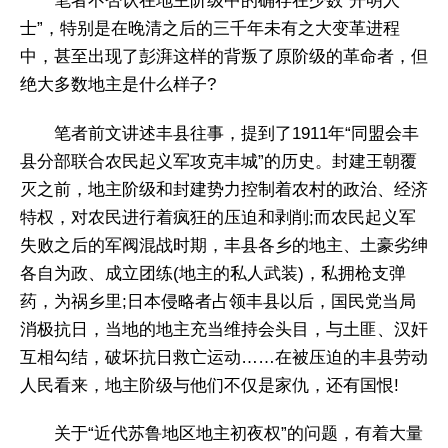
笔者不否认在地主阶级中的确存在少数“开明人
士”，特别是在晚清之后的三千年未有之大变革进程
中，甚至出现了彭湃这样的背叛了原阶级的革命者，但
绝大多数地主是什么样子?
笔者前文讲述丰县往事，提到了1911年“同盟会丰
县分部联合农民起义军攻克丰城”的历史。封建王朝覆
灭之前，地主阶级和封建势力控制着农村的政治、经济
特权，对农民进行着疯狂的压迫和剥削;而农民起义军
失败之后的军阀混战时期，丰县各乡的地主、土豪劣绅
各自为政、成立团练(地主的私人武装)，私拥枪支弹
药，为祸乡里;日本侵略者占领丰县以后，国民党当局
消极抗日，当地的地主充当维持会头目，与土匪、汉奸
互相勾结，破坏抗日救亡运动……在被压迫的丰县劳动
人民看来，地主阶级与他们不仅是家仇，还有国恨!
关于“近代苏鲁地区地主初夜权”的问题，有着大量