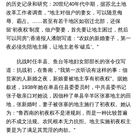
的历史记录和研究：20世纪40年代中期，据苏北土地
改革工作者调查，“地主对佃户的妻女，可以随意侮
辱、霸占。……甚至有若干地区如宿迁北部，还保
留‘初夜权’制度，佃户娶妻，首先要让地主困过，然后
可以同房”;香港报人潘朗写道：“农奴的新婚妻子，第一
夜必须先陪地主睡，让地主老爷‘破瓜’。”
抗战时任丰县、鱼台等地妇女部部长的张令仪写
道：抗战初，在鲁南，“我第一次听说有这样的事：佃
贫家的人新婚之夜，新娘要被地主享有初夜权”。据她
叙述，1938年她在单县任县委委员时，中共县委书记
张子敬亲口对她说，因佃种了单县辛羊区张寨地主的田
地，张新婚时，妻子被张寨的地主施行了初夜权。她认
为：“鲁西南的初夜权不是潜规则，而是一种比较普遍
的不成文法规。农民根本无力抗拒。地主实施初夜权主
要是为了满足其荒淫的肉欲。”