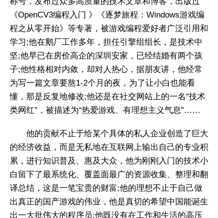
称号，发布过众多高质量的技术文章和博客，出版过
《OpenCV3编程入门 》《逐梦旅程：Windows游戏编
程之从零开始》等专著，被游戏编程爱好者广泛引用和
学习;他在鹅厂工作多年，担任引擎组组长，是技术中
坚;他早已在房价高企的深圳安家，已经结婚有两个孩
子;他性格相对内敛，却对人热心，据朋友讲，他经常
为写一篇文章要熬1-2个月的夜，为了让小白也能看
懂，那是反复地修改;他还是在社交网站上的一名“技术
类网红”，被描述为“热爱游戏、有理想主义气息”……
他的贡献不止于给某个具体的私人企业创造了巨大
的经济收益，而是无私地在互联网上输出自己的专业积
累，进行知识普及、惠及大众，他为刚刚入门的技术小
白留下了最系统化、覆盖面最广的资源收集、整理和翻
译总结，这是一笔宝贵的财富;他的理想不止于自己做
出真正的国产游戏的伟业，他是真切的希望中国能诞生
出一大批伟大的程序员;他既没有在工作和生活的高压