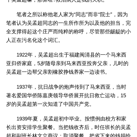
笔者之所以称他老人家为“同志”而非“院士”，因为
笔者认为吴孟超同志的一生所作所为以及他的担当，完
全支撑得起这个庄严而纯粹的称呼，尽管那些龌龊的小
人正在污名化这个词汇。
1922年，吴孟超出生于福建闽清县的一个马来西
亚归侨家庭，5岁随母亲到马来西亚投奔父亲，儿时的
吴孟超一边帮父亲割橡胶挣钱养家一边读书。
1937年，抗日战争的炮声传到了马来西亚，当时
著名爱国华侨陈嘉庚领导华侨展开抗日救亡运动，15
岁的吴孟超第一次知道了中国共产党。
1939年夏，吴孟超初中毕业。按惯例由校方和家
长出资安排学生聚餐。当把钱收齐后，时任班长的吴孟
超和副班长林文立商议：取消聚餐，把省下来的钱捐给