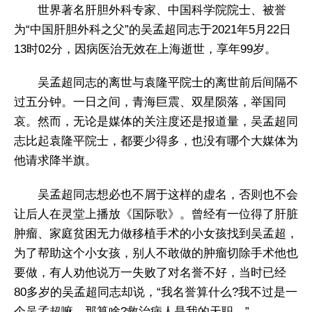
世界著名肝胆外科专家、中国科学院院士、被誉
为“中国肝胆外科之父”的吴孟超同志于2021年5月22日
13时02分，因病医治无效在上海逝世，享年99岁。
吴孟超同志的离世与袁隆平院士的离世前后间隔不
过五分钟。一日之间，青海巨震、双星陨落，举国同
哀。然而，无论是媒体的关注度还是报道量，吴孟超同
志比起袁隆平院士，都要少得多，也没有哪个大媒体为
他请求降半旗。
吴孟超同志想必也不屑于这样的虚名，否则也不会
让后人在灵堂上播放《国际歌》。曾经有一位得了肝脏
肿瘤、家庭贫困无力做移植手术的小女孩找到吴孟超，
为了帮助这个小女孩，别人不敢做的肿瘤切除手术他也
要做，有人劝他说万一失败了对名誉不好，当时已经
80多岁的吴孟超同志却说，“我名誉算什么?我不过是一
个吴孟超嘛，那算啥?救治病人是我的天职。”