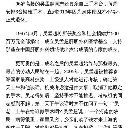
96岁高龄的吴孟超同志还要亲自上手术台，每周
安排3台疑难手术，直到2019年因为身体原因才不得不
正式退休。
1997年3月，吴孟超将所获奖金和社会捐赠共500
百万元全部捐出，成立吴孟超肝胆外科医学基金，支持
那些在中国肝胆外科领域做出杰出成绩的专家的成长。
更可贵的是，成名之后的吴孟超始终与那些最穷、
最苦的劳动人民站在一起。2005年，吴孟超被推荐参
评国家最高科技奖，上级派人对他进行考核，确定第二
天上午和他谈话。机关考虑这是件大事，取消了他原定
的手术。吴老得知后，坚持手术不能推迟。考核组的同
志感到不解，第二天下午谈话时禁不住问了一句：“吴
老，上午在给谁做手术啊?”吴孟超说：“一个河南的农
民，病得很重，家里又穷，乡亲们凑了钱才来上海的，
多住一天院，对他们都是负担。实在抱歉，让你们等我