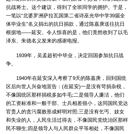
抗战将士。这个建议，得到了全班同学的拥护。于是，
一笔以“北婆罗洲萨拉瓦国第二省诗巫光华中学39届全
体毕业生”名义捐出的抗日捐款，通过陈嘉庚送往抗日
根据地——延安。令人惊喜的是，他们竟然收到了以毛
泽东、朱德名义发来的感谢电报。
1939年，吴孟超初中毕业，决定回国参加抗日战
争。
1940年在延安深入考察了9天的陈嘉庚，回到国统
区后向世人兴奋地宣告：(在延安)一是没有苛捐杂税，
不像国统区那样捐税多如牛毛;二是领导人廉洁，他们
的工资标准和一般干部、士兵相差很小，这同国民党达
官贵人的贪污腐败形成鲜明对照;三是没有乞丐、妓女
和失业的人，人民生活过得去，不像国民党统治区那样
民不聊生;四是领导人与人民群众平等相处，不像国民