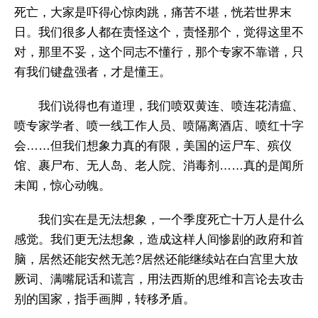
死亡，大家是吓得心惊肉跳，痛苦不堪，恍若世界末
日。我们很多人都在责怪这个，责怪那个，觉得这里不
对，那里不妥，这个同志不懂行，那个专家不靠谱，只
有我们键盘强者，才是懂王。
我们说得也有道理，我们喷双黄连、喷连花清瘟、
喷专家学者、喷一线工作人员、喷隔离酒店、喷红十字
会……但我们想象力真的有限，美国的运尸车、殡仪
馆、裹尸布、无人岛、老人院、消毒剂……真的是闻所
未闻，惊心动魄。
我们实在是无法想象，一个季度死亡十万人是什么
感觉。我们更无法想象，造成这样人间惨剧的政府和首
脑，居然还能安然无恙?居然还能继续站在白宫里大放
厥词、满嘴屁话和谎言，用法西斯的思维和言论去攻击
别的国家，指手画脚，转移矛盾。