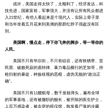
或许，美国走得太快了，太顺利了，经济发达，科
技先进，国家富裕，军事强大，并没有让所有民众都进
入21世纪，有些人看起来是个现代人，实际上骨子里
和当年坐着五月花来到美洲的那群红脖子强盗没有区
别。
美国啊，慢点走，停下你飞奔的脚步，等一等你的
人民。
美国不只有华尔街，不只有硅谷，还有铁锈带、贫
民窟、破败死寂的底特律、暴力毒品横行的芝加哥，持
枪扫射的暴徒，种族歧视的恶棍，虚伪无能的“政治正
确”。
美国不只有11艘航母，数千发核弹头，遍布全球
的军事基地，还有被撤职的舰长，被开除的医生护士，
上百万感染者，被击穿的殡仪馆，散发着尸臭的冷藏