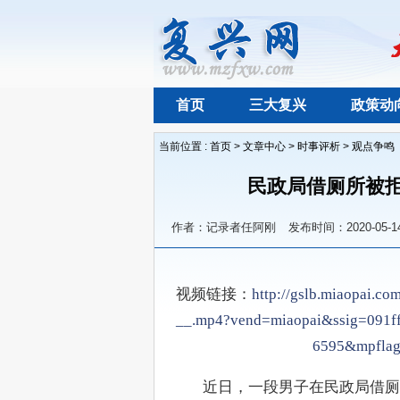
首页
三大复兴
政策动
当前位置 :
首页
>
文章中心
>
时事评析
>
观点争鸣
民政局借厕所被拒
作者：记录者任阿刚
发布时间：2020-05-1
视频链接：
http://gslb.miaopai
__.mp4?vend=miaopai&ssig=091f
6595&mpfla
　　近日，一段男子在民政局借厕