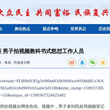
向
舆论热点
观点争鸣
世界风云
历史
 男子拍视频教科书式怒怼工作人员
4
来源：民族复兴网
.com/stream/~FLBSbtlOI5g3s99lmdOAbN9i6wzWOMddCv36A
ff82ad02cebd909102aa6e5d318b&time_stamp=158937285
g=32&unique_id=1589367524625482
所的视频在网络热传。视频中，男子来到民政局婚姻登记