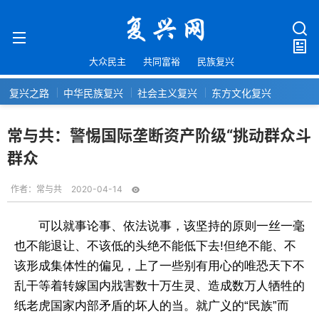
大众民主
共同富裕
民族复兴
复兴之路
中华民族复兴
社会主义复兴
东方文化复兴
常与共：警惕国际垄断资产阶级“挑动群众斗
群众
作者：
常与共
2020-04-14
可以就事论事、依法说事，该坚持的原则一丝一毫
也不能退让、不该低的头绝不能低下去!但绝不能、不
该形成集体性的偏见，上了一些别有用心的唯恐天下不
乱干等着转嫁国内戕害数十万生灵、造成数万人牺牲的
纸老虎国家内部矛盾的坏人的当。就广义的“民族”而