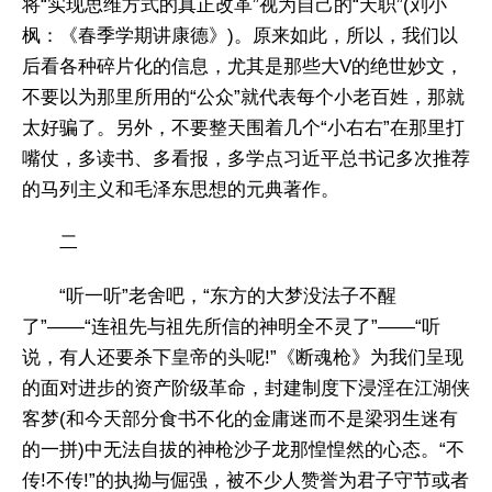
将“实现思维方式的真正改革”视为自己的“天职”(刘小
枫：《春季学期讲康德》)。原来如此，所以，我们以
后看各种碎片化的信息，尤其是那些大V的绝世妙文，
不要以为那里所用的“公众”就代表每个小老百姓，那就
太好骗了。另外，不要整天围着几个“小右右”在那里打
嘴仗，多读书、多看报，多学点习近平总书记多次推荐
的马列主义和毛泽东思想的元典著作。
二
“听一听”老舍吧，“东方的大梦没法子不醒
了”——“连祖先与祖先所信的神明全不灵了”——“听
说，有人还要杀下皇帝的头呢!”《断魂枪》为我们呈现
的面对进步的资产阶级革命，封建制度下浸淫在江湖侠
客梦(和今天部分食书不化的金庸迷而不是梁羽生迷有
的一拼)中无法自拔的神枪沙子龙那惶惶然的心态。“不
传!不传!”的执拗与倔强，被不少人赞誉为君子守节或者