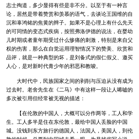
志士殉道，多少显得有些是非不分。以至于有一种言
论，居然是带着赞赏和羡慕的语气，去谈论王国维的自
沉和辜鸿铭的焦黄的辫子。如果不是心理上有什么先天
的可同情的变态式疾病，按照弗洛伊德的说法，在婴幼
儿时期或者童年期受过什么惨痛的刺激，特别是来自父
权的伤害，那么在自觉运用理智情况下的赞美、欣赏和
品评，就是一种典型的坏，是刘备式的假仁假义、邀买
人心，是对新时代青少年的邪恶和教唆。
大时代中，民族国家之间的剥削与压迫从没有成为
过去时。老舍先生在《二马》中有这样一段让人唏嘘的
多次被引用但经常被无视的描述：
【在伦敦的中国人，大概可以分作两等，工人和学
生。工人多半是住在东伦敦，最给中国人丢脸的中国
城。没钱到东方旅行的德国人，法国人，美国人，到伦