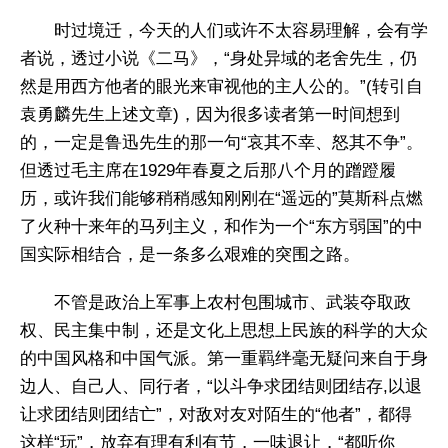
时过境迁，今天的人们或许不太容易理解，会有学
者说，透过小说《二马》，“身处异域的老舍先生，仍
然是用西方他者的眼光来审视他的主人公的。”(转引自
袁勇麟先生上述文章)，因为很多读者第一时间想到
的，一定是鲁迅先生的那一句“哀其不幸、怒其不争”。
但透过毛主席在1929年春夏之后那八个月的蹭蹬履
历，或许我们能够稍稍感知刚刚在“遥远的”莫斯科点燃
了火种十来年的马列主义，和作为一个“东方弱国”的中
国实际相结合，是一条多么艰难的突围之路。
不管是政治上军事上农村包围城市、武装夺取政
权、民主集中制，还是文化上思想上民族的科学的大众
的中国风格和中国气派。第一重羁绊毫无疑问来自于身
边人、自己人、同行者，“以斗争求团结则团结存,以退
让求团结则团结亡”，对敌对友对陌生的“他者”，都得
这样“玩”，放弃有理有利有节，一味退让，“都听你