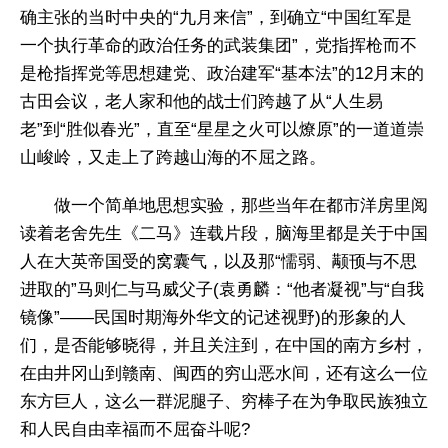
确主张的当时中央的“九月来信”，到确立“中国红军是
一个执行革命的政治任务的武装集团”，党指挥枪而不
是枪指挥党等思想建党、政治建军“基本法”的12月末的
古田会议，老人家和他的战士们跨越了从“人生易
老”到“胜似春光”，直至“星星之火可以燎原”的一道道崇
山峻岭，又走上了跨越山海的不屈之路。
做一个简单地思想实验，那些当年在都市洋房里阅
读着老舍先生《二马》连载片段，脑海里都是关于中国
人在大英帝国受的窝囊气，以及那“懦弱、颟顸与不思
进取的”马则仁与马威父子(袁勇麟：“他者凝视”与“自我
镜像”——民国时期海外华文的记述视野)的形象的人
们，是否能够晓得，并且关注到，在中国的南方乡村，
在由井冈山到赣南、闽西的穷山恶水间，还有这么一位
东方巨人，这么一群泥腿子、穷棒子在为争取民族独立
和人民自由幸福而不屈奋斗呢?