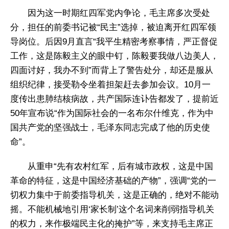
因为这一时期红四军党内争论，毛主席多次受处
分，担任的前委书记被“民主”选掉，被迫离开红四军领
导岗位。后因9月直言“我平生精密考察事情，严正督促
工作，这是陈毅主义的眼中钉，陈毅要我做八边美人，
四面讨好，我办不到”而背上了警告处分，却还是服从
组织纪律，接受勒令坐着担架赶去参加会议。10月一
度传出患肺结核病故，共产国际连讣告都发了，提前近
50年宣布说“作为国际社会的一名布尔什维克，作为中
国共产党的坚强战士，毛泽东同志完成了他的历史使
命”。
从重申“先有农村红军，后有城市政权，这是中国
革命的特征，这是中国经济基础的产物”，强调“党的一
切权力集中于前委指导机关，这是正确的，绝对不能动
摇。不能机械地引用‘家长制’这个名词来削弱指导机关
的权力，来作极端民主化的掩护”等，来支持毛主席正