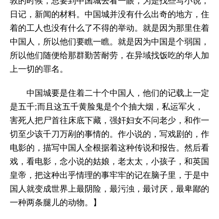
敦的时候，总要到中国城去看一眼，为是找些写小说，
日记，新闻的材料。中国城并没有什么出奇的地方，住
着的工人也没有什么了不得的举动。就是因为那里住着
中国人，所以他们要瞧一瞧。就是因为中国是个弱国，
所以他们随便给那群勤苦耐劳，在异域找饭吃的华人加
上一切的罪名。
中国城要是住着二十个中国人，他们的记载上一定
是五千;而且这五千黄脸鬼是个个抽大烟，私运军火，
害死人把尸首往床底下藏，强奸妇女不问老少，和作一
切至少该千刀万剐的事情的。作小说的，写戏剧的，作
电影的，描写中国人全根据着这种传说和报告。然后看
戏，看电影，念小说的姑娘，老太太，小孩子，和英国
皇帝，把这种出乎情理的事牢牢的记在脑子里，于是中
国人就变成世界上最阴险，最污浊，最讨厌，最卑鄙的
一种两条腿儿的动物。】