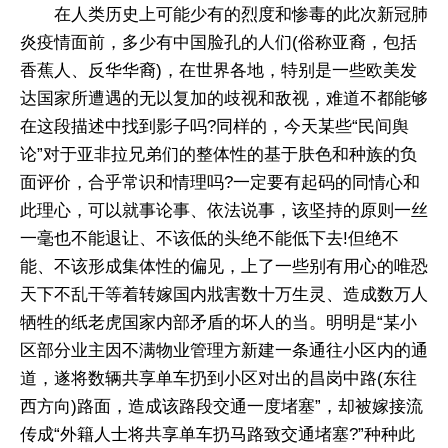
在人类历史上可能少有的烈度和惨毒的此次新冠肺
炎疫情面前，多少有中国脸孔的人们(俗称亚裔，包括
香蕉人、反华华裔)，在世界各地，特别是一些欧美发
达国家所遭遇的无以复加的歧视和敌视，难道不都能够
在这段描述中找到影子吗?同样的，今天某些“民间舆
论”对于亚非拉兄弟们的整体性的基于肤色和种族的负
面评价，合乎常识和情理吗?一定要有起码的同情心和
此理心，可以就事论事、依法说事，该坚持的原则一丝
一毫也不能退让、不该低的头绝不能低下去!但绝不
能、不该形成集体性的偏见，上了一些别有用心的唯恐
天下不乱干等着转嫁国内戕害数十万生灵、造成数万人
牺牲的纸老虎国家内部矛盾的坏人的当。明明是“某小
区部分业主因不满物业管理方新建一条通往小区内的通
道，遂将数辆共享单车扔到小区对出的昌岗中路(东往
西方向)路面，造成该路段交通一度堵塞”，却被嫁接流
传成“外籍人士将共享单车扔马路致交通堵塞?”种种此