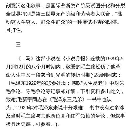
刻意污名化叙事，是国际垄断资产阶级试图分化和分裂
全世界特别是第三世界无产阶级和劳动者大联合，“挑
动穷人斗穷人、群众斗群众”的一种屡试不爽的阴谋。
且打住。
三
《二马》这部小说在《小说月报》连载的1929年5
月到12月的八个月时期内，敬爱的毛主席经历了他革
命人生中又一段灰暗到光明的转折时期(倪德刚同志：
《毛泽东1929年的悲惨处境：感叹“人生易老”》中对朱
毛争论、陈毛争论等记事颇详细，下引资料多出此文，
致谢;毛新宇同志在《毛泽东三兄弟》一书中也认
为，“1929年对毛泽东来说十分艰难”。书中没有过多涉
及当时毛主席与其他两位党和红军领袖的争论，但叙事
极具历史感，可参看。)。