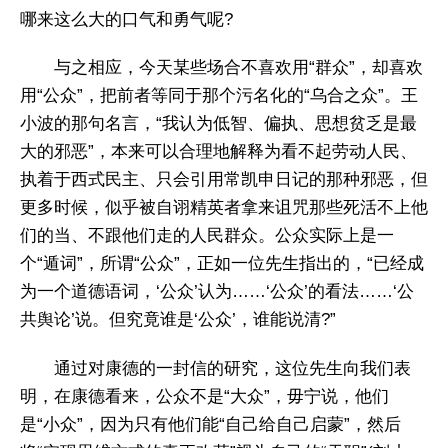
哪来这么大的口气和勇气呢?
与之相应，今天某些场合不喜欢用“群众”，却喜欢
用“公众”，把前者等同于那个污名化的“乌合之众”。王
小波的那句名言，“我认为低智、偏执、思想贫乏是最
大的邪恶”，本来可以合理地解释为看不起劳动人民、
执着于西式民主、只会引用常凯申日记的那种邪恶，但
更多时候，似乎被自诩精英者拿来诅咒那些死活不上他
们的当、不跟他们走的人民群众。公众实际上是一
个“遁词”，所谓“公众”，正如一位先生指出的，“已经成
为一个道德语词，‘公众’认为……‘公众’的看法……‘公
共舆论’说。但究竟谁是‘公众’，谁能说清?”
通过对康德的一封信的研究，这位先生向我们表
明，在康德看来，公众不是“大众”，毋宁说，他们
是“小众”，因为只有他们能“自己给自己启蒙”，然后