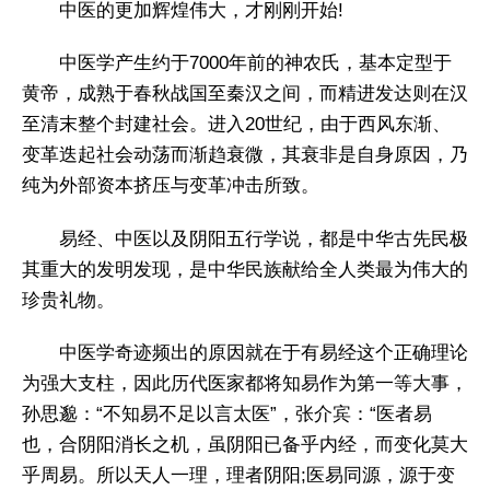
中医的更加辉煌伟大，才刚刚开始!
中医学产生约于7000年前的神农氏，基本定型于
黄帝，成熟于春秋战国至秦汉之间，而精进发达则在汉
至清末整个封建社会。进入20世纪，由于西风东渐、
变革迭起社会动荡而渐趋衰微，其衰非是自身原因，乃
纯为外部资本挤压与变革冲击所致。
易经、中医以及阴阳五行学说，都是中华古先民极
其重大的发明发现，是中华民族献给全人类最为伟大的
珍贵礼物。
中医学奇迹频出的原因就在于有易经这个正确理论
为强大支柱，因此历代医家都将知易作为第一等大事，
孙思邈：“不知易不足以言太医”，张介宾：“医者易
也，合阴阳消长之机，虽阴阳已备乎内经，而变化莫大
乎周易。所以天人一理，理者阴阳;医易同源，源于变