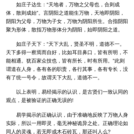
如庄子达生：“天地者，万物之父母也，合则成
体，散则成始”。言阴阳之道能生万物，天地即阴阳，
阴阳为父母，万物为子女，万物为阴阳所生。合指阴阳
聚为形体，散指万物形体分为阴阳，始即阴阳之道。
如庄子天下：“天下大乱，贤圣不明，道德不一。
天下多得一察焉而自好，比如耳目鼻口，皆有所明，不
能相通。犹百家众技也，皆有所长，时有所用。”此则
谓道在人身，各有各的职责，各行其事，各有专长，没
有了统一号令，故谓天下大乱，道德不一。
以上表明，易经揭示的认识，是古贤们一致认同的
观点，是被验证的正确无误的!
易学揭示的正确认识，由于准确地反映了万物人身
实际，所以一用即灵，毫无神秘诡异之处。正确理论如
同人的灵魂，若无即成木石砖瓦，那还叫人么?