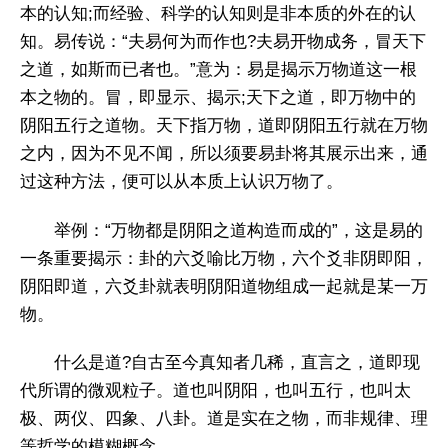
本的认知;而经验、科学的认知则是非本质的外在的认
知。易传说：“夫易何为而作也?夫易开物成务，冒天下
之道，如斯而已者也。”意为：易是揭示万物道这一根
本之物的。冒，即显示、揭示;天下之道，即万物中的
阴阳五行之道物。天下指万物，道即阴阳五行就在万物
之内，因为不见不闻，所以须要易卦将其展示出来，通
过这种方法，便可以从本质上认识万物了。
举例：“万物都是阴阳之道构造而成的”，这是易的
一条重要揭示：卦的六爻喻比万物，六个爻非阴即阳，
阴阳即道，六爻卦就表明阴阳道物组成一起就是某一万
物。
什么是道?自古至今真知者几稀，直言之，道即现
代所谓的微观粒子。道也叫阴阳，也叫五行，也叫太
极、两仪、四象、八卦。道是实在之物，而非规律、理
等哲学的模糊概念。