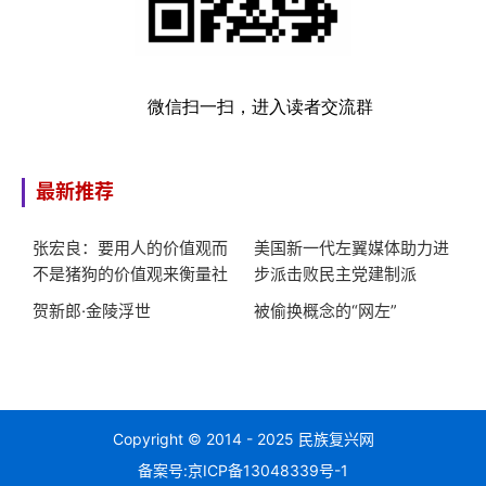
微信扫一扫，进入读者交流群
最新推荐
张宏良：要用人的价值观而
美国新一代左翼媒体助力进
不是猪狗的价值观来衡量社
步派击败民主党建制派
会
贺新郎·金陵浮世
被偷换概念的“网左”
Copyright © 2014 - 2025 民族复兴网
备案号:
京ICP备13048339号-1