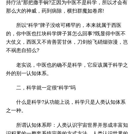
持疗法”那把撒手锏?正因为中医不是科学，所以才会有
那么大的神威，药到病除，横扫群魔如卷席!
所以“科学”牌子没啥可稀罕的，本来就属于西医
的，你中医也扛块科学牌子算怎么回事?既显得中医不
大仗义，西医又不肯善罢甘休，刀剑纷飞硝烟弥漫，岂
不祸患自招么?
老实说，中医也的确不是科学，它应该属于科学之
外的别一认知体系。
二，科学就一定很“科学”吗
什么是科学?从功能上说，科学只是人类认知体系
之一种。
所谓认知体系即：人类认识宇宙世界并形成丰富知
识积累的一整套系统完善的方式方法。人类认识世界的