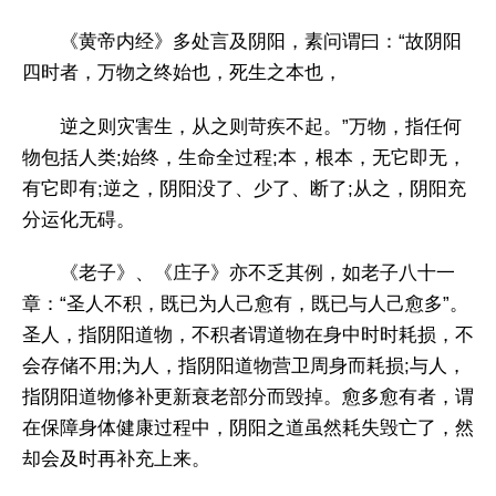
《黄帝内经》多处言及阴阳，素问谓曰：“故阴阳
四时者，万物之终始也，死生之本也，
逆之则灾害生，从之则苛疾不起。”万物，指任何
物包括人类;始终，生命全过程;本，根本，无它即无，
有它即有;逆之，阴阳没了、少了、断了;从之，阴阳充
分运化无碍。
《老子》、《庄子》亦不乏其例，如老子八十一
章：“圣人不积，既已为人己愈有，既已与人己愈多”。
圣人，指阴阳道物，不积者谓道物在身中时时耗损，不
会存储不用;为人，指阴阳道物营卫周身而耗损;与人，
指阴阳道物修补更新衰老部分而毁掉。愈多愈有者，谓
在保障身体健康过程中，阴阳之道虽然耗失毁亡了，然
却会及时再补充上来。