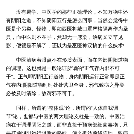
没有易学、中医学的那些正确理论，不知万物中还
有阴阳之道，不知阴阳五行是怎么回事，当然会觉得中
医是个另类、怪物，即如西医将戴口罩严格隔离作为圣
典，而中医则不在乎，然却无一感染，治病又立竿见
影，便很是不解了，还以为是巫医神汉搞的什么妖术!
中医治病着眼点不在形质表面，而在内部阴阳道物
的调理。这也就是一般论证所谓的“正气存内邪不可
干”。正气即阴阳五行道物，身内阴阳运行正常即是正
气存内;阴阳道物时时处处营卫全身，邪气致病之异类
必被及时清除，故谓邪不可干。
同样，所谓的“整体观”论，所谓的“人体自我调
节”论，也都与中医的两大理论支柱是一致的。中医治
病在于调理阴阳之道，而非直接干预病部细菌毒物，只
要打通阴阳运行阻断的路线，使之抵达前线阵地，致病