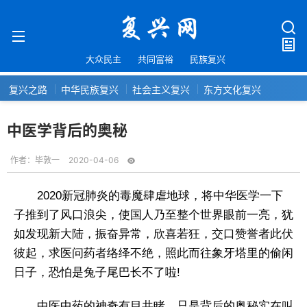
大众民主
共同富裕
民族复兴
复兴之路
中华民族复兴
社会主义复兴
东方文化复兴
中医学背后的奥秘
作者：
毕敦一
2020-04-06
2020新冠肺炎的毒魔肆虐地球，将中华医学一下
子推到了风口浪尖，使国人乃至整个世界眼前一亮，犹
如发现新大陆，振奋异常，欣喜若狂，交口赞誉者此伏
彼起，求医问药者络绎不绝，照此而往象牙塔里的偷闲
日子，恐怕是兔子尾巴长不了啦!
中医中药的神奇有目共睹，只是背后的奥秘实在叫