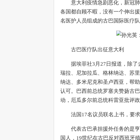
　　意大利疫情急剧恶化，新冠肺
各国都自顾不暇，没有一个伸出援手
名医护人员组成的古巴国际医疗队
　　古巴医疗队出征意大利
　　据埃菲社3月27日报道，除
瑞拉、尼加拉瓜、格林纳达、苏里
纳达、多米尼克和圣卢西亚，帮助
认可。巴西前总统罗塞夫赞扬古巴
动，厄瓜多尔前总统科雷亚批评政
　　法国17名议员联名上书，要
　　代表古巴承担援外任务的是亨利
国人，19世纪在古巴反对西班牙