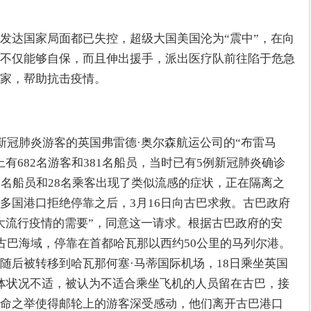
发达国家局面都已失控，超级大国美国沦为“震中”，在向
不仅能够自保，而且伸出援手，派出医疗队前往陷于危急
家，帮助抗击疫情。
新冠肺炎游客的英国弗雷德·奥尔森航运公司的“布雷马
有682名游客和381名船员，当时已有5例新冠肺炎确诊
7名船员和28名乘客出现了类似流感的症状，正在隔离之
多国港口拒绝停靠之后，3月16日向古巴求救。古巴政府
大流行疫情的需要”，同意这一请求。根据古巴政府的安
入古巴海域，停靠在首都哈瓦那以西约50公里的马列尔港。
随后被转移到哈瓦那何塞·马蒂国际机场，18日乘坐英国
体状况不适，被认为不适合乘坐飞机的人员留在古巴，接
命之举使得邮轮上的游客深受感动，他们离开古巴港口