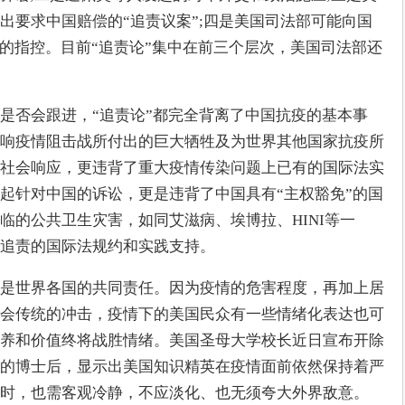
出要求中国赔偿的“追责议案”;四是美国司法部可能向国
”的指控。目前“追责论”集中在前三个层次，美国司法部还
是否会跟进，“追责论”都完全背离了中国抗疫的基本事
响疫情阻击战所付出的巨大牺牲及为世界其他国家抗疫所
社会响应，更违背了重大疫情传染问题上已有的国际法实
起针对中国的诉讼，更是违背了中国具有“主权豁免”的国
临的公共卫生灾害，如同艾滋病、埃博拉、HINI等一
追责的国际法规约和实践支持。
是世界各国的共同责任。因为疫情的危害程度，再加上居
会传统的冲击，疫情下的美国民众有一些情绪化表达也可
养和价值终将战胜情绪。美国圣母大学校长近日宣布开除
的博士后，显示出美国知识精英在疫情面前依然保持着严
时，也需客观冷静，不应淡化、也无须夸大外界敌意。