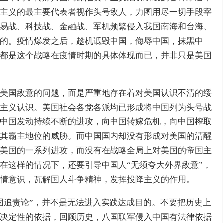
主义的最主要代表者视作头号敌人，力图用尽一切手段宰
易战、科技战、金融战、军机频繁侵入我国南海和台海、
的。疫情爆发之后，趁机诋毁中国，侮辱中国，抹黑中
都是这个战略在疫情时期的具体体现而已，并非只是美国
美国敌意的问题，而是严重地存在着对美国认识不清的绥
主义认识。美国社会各党各派均已形成将中国列为头号战
中国发动持续不断的进攻，向中国转嫁危机，向中国榨取
其霸主地位的威胁。而中国国内却没有形成对美国的清醒
美国的一系列进攻，而没有在战略全局上对美国的帝国主
在这样的情况下，还要引导中国人“无须夸大外界敌意”，
情意识，瓦解国人斗争精神，发挥投降主义的作用。
国追责论”，并不是无法进入实践达成目的。不要把历史上
决定性的依据，回顾历史，八国联军侵入中国有法律依据