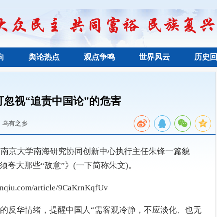
向
舆论热点
观点争鸣
世界风云
历史
可忽视“追责中国论”的危害
：乌有之乡
发南京大学南海研究协同创新中心执行主任朱锋一篇貌
须夸大那些“敌意”》(一下简称朱文)。
iu.com/article/9CaKrnKqfUv
的反华情绪，提醒中国人“需客观冷静，不应淡化、也无