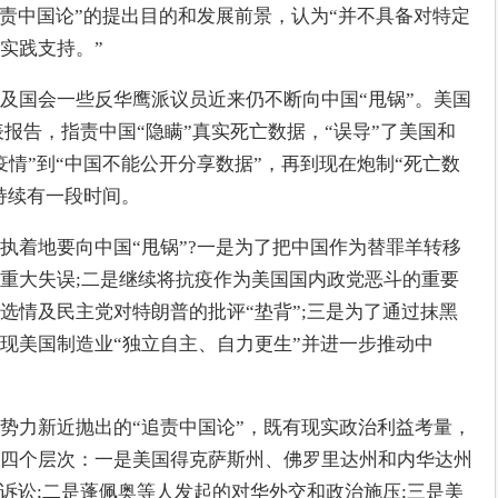
追责中国论”的提出目的和发展前景，认为“并不具备对特定
实践支持。”
及国会一些反华鹰派议员近来仍不断向中国“甩锅”。美国
发表报告，指责中国“隐瞒”真实死亡数据，“误导”了美国和
情”到“中国不能公开分享数据”，再到现在炮制“死亡数
持续有一段时间。
执着地要向中国“甩锅”?一是为了把中国作为替罪羊转移
重大失误;二是继续将抗疫作为美国国内政党恶斗的重要
选情及民主党对特朗普的批评“垫背”;三是为了通过抹黑
现美国制造业“独立自主、自力更生”并进一步推动中
势力新近抛出的“追责中国论”，既有现实政治利益考量，
四个层次：一是美国得克萨斯州、佛罗里达州和内华达州
律诉讼;二是蓬佩奥等人发起的对华外交和政治施压;三是美