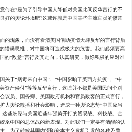
意何在?是为了引导中国人降低对美国此间反华言行的不
良好的舆论环境吧?这或许就是中国某些主流官员的惯常
面的现象，而没有看清美国借助疫情大肆反华的言行背后
”的错误思维，对中国将可造成极大的危害。我们必须要高
美国的“敌意”言行及其走向，认真研究，做好积极的应对准
关于“病毒来自中国”、“中国影响了美西方抗疫”、“中
在美资产偿付”等等反华言行，这些并不都是美国民间个别
会议员、国务卿、美国政府机构和官员政客的正式言行，
扩大舆论散播和社会影响，造成一种舆论态势“中国应当
。这些鼓噪与美国近些年强势开打的贸易战、科技战、金
绞杀中国的总体战的新表现。对此我们一定要有清醒的认
主，为了转嫁其国内深陷资本主义危机引发的各种矛盾，