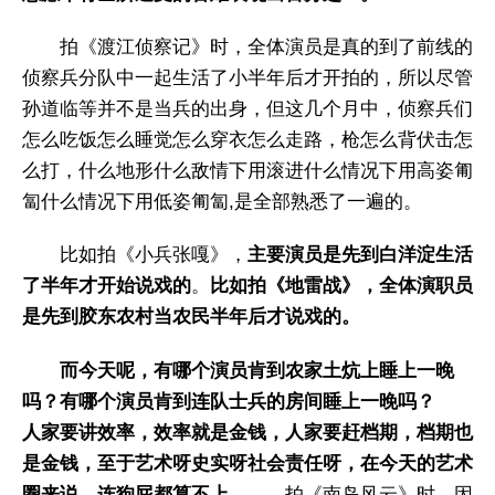
拍《渡江侦察记》时，全体演员是真的到了前线的
侦察兵分队中一起生活了小半年后才开拍的，所以尽管
孙道临等并不是当兵的出身，但这几个月中，侦察兵们
怎么吃饭怎么睡觉怎么穿衣怎么走路，枪怎么背伏击怎
么打，什么地形什么敌情下用滚进什么情况下用高姿匍
匐什么情况下用低姿匍匐,是全部熟悉了一遍的。
比如拍《小兵张嘎》，
主要演员是先到白洋淀生活
了半年才开始说戏的
。
比如拍《地雷战》，全体演职员
是先到胶东农村当农民半年后才说戏的。
而今天呢，有哪个演员肯到农家土炕上睡上一晚
吗？有哪个演员肯到连队士兵的房间睡上一晚吗？
人家要讲效率，效率就是金钱，人家要赶档期，档期也
是金钱，至于艺术呀史实呀社会责任呀，在今天的艺术
圈来说，连狗屁都算不上。
拍《南岛风云》时，因