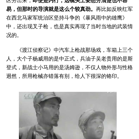
区分出来，
即使是内行，远镜头上要想分清楚也不容
易，但那时的导演就是这么个较真劲。
再比如反映红军
在西北马家军统治区坚持斗争的《暴风雨中的雄鹰》
中，还出现叉子枪，也是真实再现了当时当地的武装情
况的。
《渡江侦察记》中汽车上枪战那场戏，车箱上三个
人，大个子杨威用的是中正式，兵油子吴老贵用的是斯
登式，新战士小马用的是汤姆逊，不仅人物外形与性格
迥然，所用枪械亦错落有别，给人下很深的铬印。