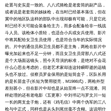
处置与史实是一致的。八八式骑枪是老套筒的副产品，
或者说是老套筒的姊妹枪，在当时已经基本落伍，但在
冀中的地区队这样的部队中出现却极有可能，只是它此
时已经不大可能会装备给主力，而多会配备给非一线战
斗人员。该枪体小质轻，也适合小兵或女兵使用。影片
中将其配给女卫生员使用，也是符合当年的实际情况
的。片中的通信员和卫生员都不是主角，两枪在影片中
曝光加起来也不足一分钟，而且女卫生员背那八八式还
是个大场面远镜头，照今天导演的标准，是绝对不会花
什么心思去考虑的，但老艺术家却连这转瞬即逝的远镜
头也不放过。侦察员罗金保用的是短筒盒子，区队长用
的是长苗盒子(长短为警用驳壳，M1986式)，两枪外型
差别甚小，但在影片中却也是从始至终一点不混淆。同
样处理的还有老电影《五更寒》中刘书记与罗文川一短
一长的两支盒子炮，还有《鸡毛信》中两个伪军的三八
枪与中正式，同样也是从头到尾丝毫不含糊。这说明什