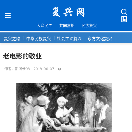
大众民主
共同富裕
民族复兴
复兴之路
中华民族复兴
社会主义复兴
东方文化复兴
老电影的敬业
作者：
斯图卡98
2018-06-07