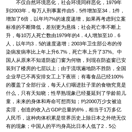
不仅自然环境恶化，社会环境同样恶化，1979年
到2003年，每万人刑事案件由5．5件增加至34．1件，
增加了6倍，以年均7%的速度递增，如果再考虑到立案
标准的不断降低，差别更为悬殊；社会死亡率不断上
升，每10万人死亡数由1979年的4．4人增加至10．6
人，以年均3．5的速度递增；2003年卫生部公布的传
染病发病率比上年上升6.7%，死亡率上升了37%。中
国人从原来不知道防盗门窗为何物，到现在防盗窗已安
装到了楼房的七层以上；由于流氓遍地防不胜防，全国
企业早已不再安排女工上下夜班；有毒食品已经100%
的覆盖了全部行业，每天人们咽进肚子里的食物究竟是
什么，只有天知晓；性早熟现象已经蔓延到了学龄前儿
童，未来的身体和寿命可想而知；约2000万少女被迫
卖淫，创造的收入占GDP总量的6%，相当于1万多亿
人民币，这种肉体积累是世界历史上除日本之外绝无仅
有的现象；中国人的平均身高比日本人低了2．5公