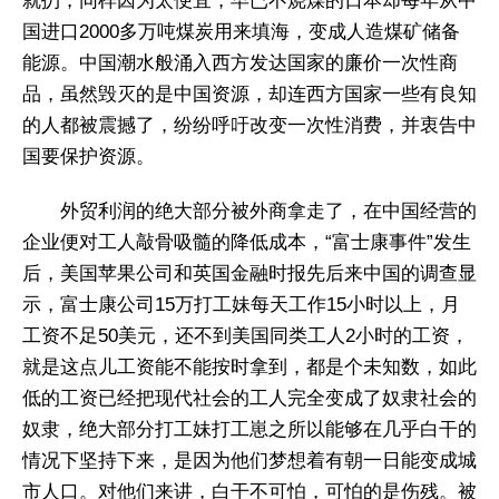
就扔，同样因为太便宜，早已不烧煤的日本却每年从中
国进口2000多万吨煤炭用来填海，变成人造煤矿储备
能源。中国潮水般涌入西方发达国家的廉价一次性商
品，虽然毁灭的是中国资源，却连西方国家一些有良知
的人都被震撼了，纷纷呼吁改变一次性消费，并衷告中
国要保护资源。
外贸利润的绝大部分被外商拿走了，在中国经营的
企业便对工人敲骨吸髓的降低成本，“富士康事件”发生
后，美国苹果公司和英国金融时报先后来中国的调查显
示，富士康公司15万打工妹每天工作15小时以上，月
工资不足50美元，还不到美国同类工人2小时的工资，
就是这点儿工资能不能按时拿到，都是个未知数，如此
低的工资已经把现代社会的工人完全变成了奴隶社会的
奴隶，绝大部分打工妹打工崽之所以能够在几乎白干的
情况下坚持下来，是因为他们梦想着有朝一日能变成城
市人口。对他们来讲，白干不可怕，可怕的是伤残。被