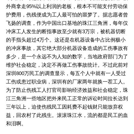
外商拿走95%以上利润的老板，根本不可能支付劳动保
护费用，伤残便成为工人最可怕的噩梦了。据志愿者曾
飞扬的调查，作为中国出口基地的珠江三角洲，每年仅
冲床工人发生的断指事故至少就有3万宗，被机器切断
的手指头超过4万个。这还是在机器设备中占比例极小
的冲床事故，其它绝大部分机器设备造成的工伤事故有
多少，是一个永远不为人知的数字，当地政府部门为了
维护社会稳定，决定不再做工伤事故统计。不过此前对
深圳800万民工的调查显示，每五个人中就有一人受过
工伤或患过职业病，深圳有的厂家两年就换一茬工人。
为了防止伤残工人打官司影响经济效益和社会稳定，珠
江三角洲一些地区把外来民工正常的诉讼时间拉长达到
三年以上，迫使伤残民工因耗费不起钱财只能放弃权
益，回农村了此残生。滚滚珠江水，流的都是民工的血
和泪啊。