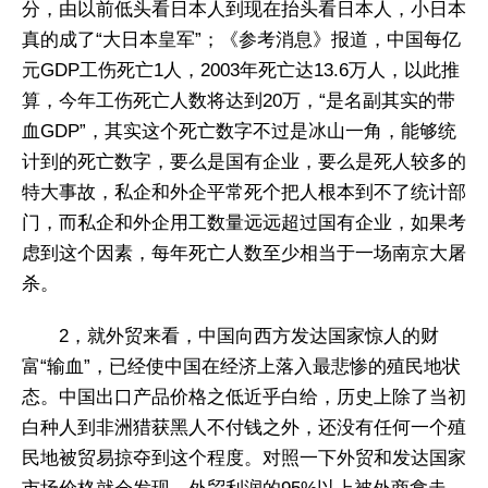
分，由以前低头看日本人到现在抬头看日本人，小日本
真的成了“大日本皇军”；《参考消息》报道，中国每亿
元GDP工伤死亡1人，2003年死亡达13.6万人，以此推
算，今年工伤死亡人数将达到20万，“是名副其实的带
血GDP”，其实这个死亡数字不过是冰山一角，能够统
计到的死亡数字，要么是国有企业，要么是死人较多的
特大事故，私企和外企平常死个把人根本到不了统计部
门，而私企和外企用工数量远远超过国有企业，如果考
虑到这个因素，每年死亡人数至少相当于一场南京大屠
杀。
2，就外贸来看，中国向西方发达国家惊人的财
富“输血”，已经使中国在经济上落入最悲惨的殖民地状
态。中国出口产品价格之低近乎白给，历史上除了当初
白种人到非洲猎获黑人不付钱之外，还没有任何一个殖
民地被贸易掠夺到这个程度。对照一下外贸和发达国家