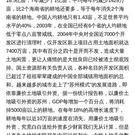
18.5亿亩，7年减少了1亿亩，平均每年约减少1429万
亩，比2个海南省的耕地还要多，等于每年消失2个海
南省的耕地。中国人均耕地只有1.43亩，不足世界平均
水平的40%，2003年，在全国已经有6个省的人均耕地
低于零点八亩警戒线。2004年中央对全国近7000个开
发区进行清理时，仅开发区新上项目占用土地面积就达
7400万亩，其中有百分之四十是开而不发，造成大量
土地闲置，更让人痛惜的是大批良田已经被渣土彻底毁
掉。国土资源部有关负责人说，各种名目的开发区面积
已超过了祖祖辈辈建成的中国全部城镇用地面积的总
和。越来越多的城市走上了“苏州模式”的发展道路，即
依靠廉价土地吸引外资。据一份统计报告称，以廉价土
地吸引外资的苏州，GDP每增加一个百分点，将消耗
掉5000亩以上的耕地。在每年18%的高增长速度下，
耕地每年以近10万亩的速度在消失。用廉价土地吸引
外资，究竟白白送给外资多少财富我们无从计算，但是