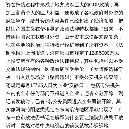
资在扫荡过程中形成了地方政府巨大的GDP政绩，再
加上官员个人的巨大利益，便形成了各地政府对外资的
疯狂争夺，给外资的优惠条件已经超出了经济领域，把
以往帝国主义在华租界的政治法律特权都搬了出来，不
惜牺牲国家主权吸引外资，由于资本成份越来越复杂，
现在各地的政治法律特权已经扩展到了所有资本。《法
制晚报》上周报道，河南沁阳市规定了12条5000万以
上投资者享有的各种政治法律特权，其中包括可以不受
交通法规的制约、医院看病享受半价、子女随便选择学
校、出入娱乐场所（赌博嫖娼）不受公安机关检查等，
还规定每月1至25人日为企业“安静日”，包括司法机关
在内的全市任何部门不得进入企业，违者立刻开除，到
记者发稿时，已有7名公务员因进入企业而被开除。其
实像河南沁阳这类规定在东南沿海地区早就出现了，广
东一位市政法委书记在解释为什么要让法院判决民工败
诉时，竟然对着中央电视台的镜头就敢赤裸裸地