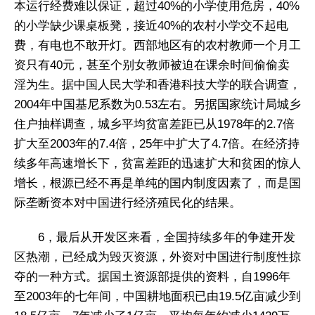
本运行经费难以保证，超过40%的小学使用危房，40%
的小学缺少课桌板凳，接近40%的农村小学交不起电
费，有电也不敢开灯。西部地区有的农村教师一个月工
资只有40元，甚至个别女教师被迫在课余时间偷偷卖
淫为生。据中国人民大学和香港科技大学的联合调查，
2004年中国基尼系数为0.53左右。另据国家统计局城乡
住户抽样调查，城乡平均贫富差距已从1978年的2.7倍
扩大至2003年的7.4倍，25年中扩大了4.7倍。在经济持
续多年高速增长下，贫富差距的迅速扩大和贫困的惊人
增长，根源已经不再是单纯的国内制度因素了，而是国
际垄断资本对中国进行经济殖民化的结果。
6，最后从开发区来看，全国持续多年的争建开发
区热潮，已经成为毁灭资源，外资对中国进行制度性掠
夺的一种方式。据国土资源部提供的资料，自1996年
至2003年的七年间，中国耕地面积已由19.5亿亩减少到