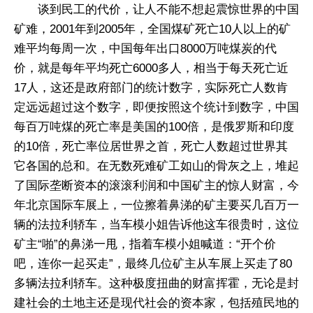
谈到民工的代价，让人不能不想起震惊世界的中国
矿难，2001年到2005年，全国煤矿死亡10人以上的矿
难平均每周一次，中国每年出口8000万吨煤炭的代
价，就是每年平均死亡6000多人，相当于每天死亡近
17人，这还是政府部门的统计数字，实际死亡人数肯
定远远超过这个数字，即便按照这个统计到数字，中国
每百万吨煤的死亡率是美国的100倍，是俄罗斯和印度
的10倍，死亡率位居世界之首，死亡人数超过世界其
它各国的总和。在无数死难矿工如山的骨灰之上，堆起
了国际垄断资本的滚滚利润和中国矿主的惊人财富，今
年北京国际车展上，一位擦着鼻涕的矿主要买几百万一
辆的法拉利轿车，当车模小姐告诉他这车很贵时，这位
矿主“啪”的鼻涕一甩，指着车模小姐喊道：“开个价
吧，连你一起买走”，最终几位矿主从车展上买走了80
多辆法拉利轿车。这种极度扭曲的财富挥霍，无论是封
建社会的土地主还是现代社会的资本家，包括殖民地的