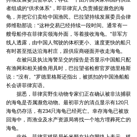
者组成的“供求体系”，即菲律宾人负责捕捉濒危的海
龟，并把它们卖给中国渔民。巴拉望持续发展委员会律
师维勒那说：“这种交易已经持续一段时间。通常有一
艘母船停在菲律宾领海外面，等着接收海龟。”菲军方
线人透露，由中国人驾驶的体积更小、速度更快的船只
有时甚至抵达沿海村庄，跟供应商碰面并收走海龟。
在被问及执法海警呈交的报告是否显示中国船只配
有渔网和相关捕鱼用具时，巴拉望省检察官罗德里格斯
说：“没有。”罗德里格斯还指出，被抓扣的中国渔船船
长会讲菲律宾语。
据悉，菲律宾野生动物专家们正在确认被非法捕获
的海龟是否属濒危动物。最初菲方的清点显示有120只
海龟仍存活，有234只海龟已经死亡。幸存海龟已被放
回海中，而渔业及水产资源局将找一个地方埋葬死亡的
海龟。
此外，菲律宾移民局长米顺在社交网络上表示，移