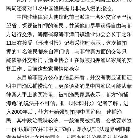
民局还将对11名中国渔民提出非法入境的指控。
中国驻菲律宾大使馆此前已派遣一名外交官至巴拉
望省，探视被扣押的渔民，并就他们尽早获得自由与菲
方进行交涉。海南省琼海市潭门镇渔业协会会长丁之乐
11日在接受《环球时报》记者采访时表示，这次被扣
押的11名渔民都来自潭门镇，与菲律宾方面的交涉只
能依靠外交部门，渔业协会正在做被扣押渔民家属的安
抚工作，目前这些家属情绪稳定。
从目前菲官方公布的信息来看，并没有明显证据证
明中国渔民捕捞海龟，更多谈及的是中国渔民可能从菲
律宾人手上购买海龟。被扣渔民家属表示，菲方“偷捕
海龟”的说法并不可信。据《环球时报》记者了解，进
入2000年后，菲方开始强制扣押中国渔船、逮捕渔
民，其中政治意味较浓。一般渔民被抓后，会被要求签
一份“认罪书”(并非中文书写)，即承认“非法越界到菲律
宾海域捕捞”之类的罪名，从而变相让渔民承认菲律宾