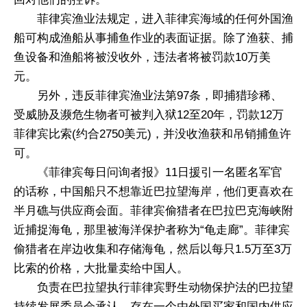
菲律宾渔业法规定，进入菲律宾海域的任何外国渔
船可构成渔船从事捕鱼作业的表面证据。除了渔获、捕
鱼设备和渔船将被没收外，违法者将被罚款10万美
元。
另外，违反菲律宾渔业法第97条，即捕猎珍稀、
受威胁及濒危生物者可被判入狱12至20年，罚款12万
菲律宾比索(约合2750美元)，并没收渔获和吊销捕鱼许
可。
《菲律宾每日问询者报》11日援引一名匿名军官
的话称，中国船只不想靠近巴拉望海岸，他们更喜欢在
半月礁与供应商会面。菲律宾偷猎者在巴拉巴克海峡附
近捕捉海龟，那里被海洋保护者称为“龟走廊”。菲律宾
偷猎者在岸边收集和存储海龟，然后以每只1.5万至3万
比索的价格，大批量卖给中国人。
负责在巴拉望执行菲律宾野生动物保护法的巴拉望
持续发展委员会承认，存在一个由外国买家和国内供应