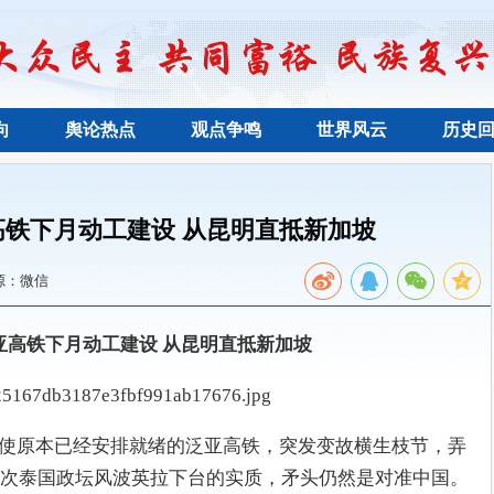
向
舆论热点
观点争鸣
世界风云
历史
铁下月动工建设 从昆明直抵新加坡
源：微信
亚高铁下月动工建设 从昆明直抵新加坡
坛风波，使原本已经安排就绪的泛亚高铁，突发变故横生枝节，弄
次泰国政坛风波英拉下台的实质，矛头仍然是对准中国。