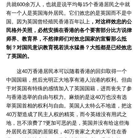
共就600余万人，也就是说平均每15个香港居民之中就
有一个人是英国海外居民。它们效忠的是英国而不是中
国。因为英国曾经殖民香港百年以上
，对这样效忠的公
民格外关照，必然安插在香港的各个要害部分比方说律
师界、教育界，不然律师们对效忠国家的宣誓那么抵
制？对国民意识教育视若洪水猛兽？大抵都是已经效忠
了英国的。
这40万香港居民本可以随着香港的回归取得一个
中国国籍，然后光明正大地享有港人治港的权利。但由
于对英国有特殊的感情加入了英国国籍，进而丧失了参
与香港选举的自由与权力。麻烦的是这40万也没有选
举英国首相的权利与自由。英国人太特么不地道，把这
40万塑造成了民主人权的精英，而今英雄没有用武之
地，岂不浪费了?更加可恶的是，英国并没有给这些海
外居民在英国的居留权，40万丧家之犬的大军住在香