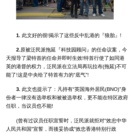
1.
此文好的很!揭示了这些反中乱港的『狼胎』!
2.
原被泛民派拖延『科技园顾问』的任命议案，今
天报导了梁特首的任命并即时生效!特首行使了如同港
英的港督的权力，泛民派在立法局再玩拉布(拖延)不可
能了!这是中央给了特首有力的“底气”!
3.
此文也提示了：凡持有“英国海外居民(BNO)”身
份者一律没有选举权和被被选举权，更不能在特区政府
任职，当议员也不能!
(曾有过议员任职宣誓时，泛民派就拒对"效忠中华
人民共和国"宣誓，而後妥协成"效忠香港特别行政