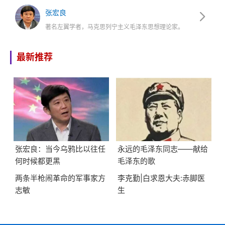
张宏良
著名左翼学者，马克思列宁主义毛泽东思想理论家。
最新推荐
张宏良：当今乌鸦比以往任
永远的毛泽东同志——献给
何时候都更黑
毛泽东的歌
两条半枪闹革命的军事家方
李克勤|白求恩大夫:赤脚医
志敏
生