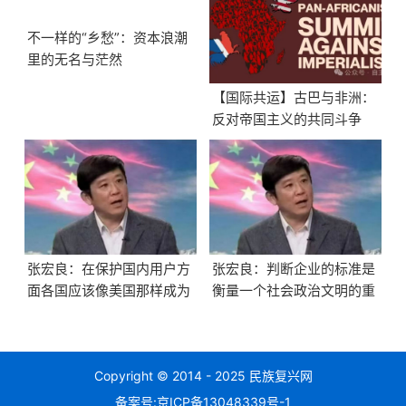
不一样的“乡愁”：资本浪潮
里的无名与茫然
【国际共运】古巴与非洲：
反对帝国主义的共同斗争
张宏良：在保护国内用户方
张宏良：判断企业的标准是
面各国应该像美国那样成为
衡量一个社会政治文明的重
全世界的延安
要标志
Copyright © 2014 - 2025 民族复兴网
备案号:
京ICP备13048339号-1