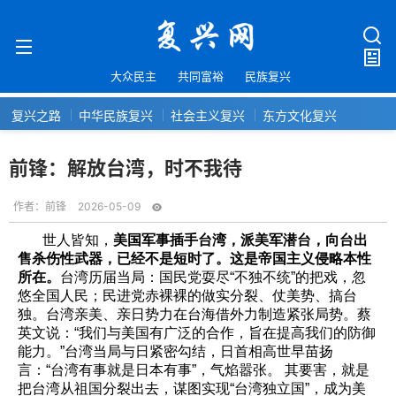
大众民主
共同富裕
民族复兴
复兴之路
中华民族复兴
社会主义复兴
东方文化复兴
前锋：解放台湾，时不我待
作者：
前锋
2026-05-09
世人皆知，
美国军事插手台湾，派美军潜台，向台出
售杀伤性武器，已经不是短时了。这是帝国主义侵略本性
所在。
台湾历届当局：国民党耍尽“不独不统”的把戏，忽
悠全国人民；民进党赤裸裸的做实分裂、仗美势、搞台
独。台湾亲美、亲日势力在台海借外力制造紧张局势。蔡
英文说：“我们与美国有广泛的合作，旨在提高我们的防御
能力。”台湾当局与日紧密勾结，日首相高世早苗扬
言：“台湾有事就是日本有事”，气焰嚣张。 其要害，就是
把台湾从祖国分裂出去，谋图实现“台湾独立国”，成为美