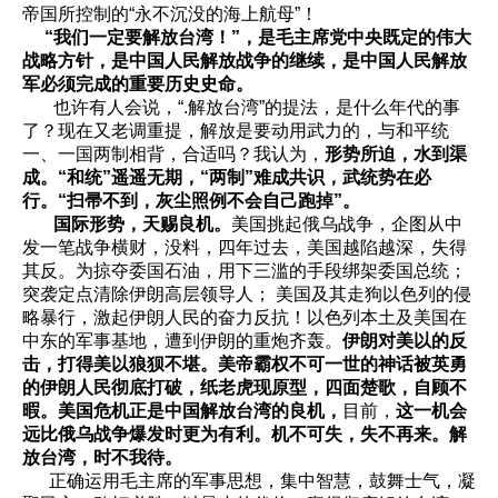
帝国所控制的“永不沉没的海上航母”！
“我们一定要解放台湾！”，是毛主席党中央既定的伟大
战略方针，是中国人民解放战争的继续，是中国人民解放
军必须完成的重要历史史命。
也许有人会说，“.解放台湾”的提法，是什么年代的事
了？现在又老调重提，解放是要动用武力的，与和平统
一、一国两制相背，合适吗？我认为，
形势所迫，水到渠
成。“和统”遥遥无期，“两制”难成共识，武统势在必
行。“扫帚不到，灰尘照例不会自己跑掉”。
国际形势，天赐良机。
美国挑起俄乌战争，企图从中
发一笔战争横财，没料，四年过去，美国越陷越深，失得
其反。为掠夺委国石油，用下三滥的手段绑架委国总统；
突袭定点清除伊朗高层领导人； 美国及其走狗以色列的侵
略暴行，激起伊朗人民的奋力反抗！以色列本土及美国在
中东的军事基地，遭到伊朗的重炮齐轰。
伊朗对美以的反
击，打得美以狼狈不堪。美帝霸权不可一世的神话被英勇
的伊朗人民彻底打破，纸老虎现原型，四面楚歌，自顾不
暇。美国危机正是中国解放台湾的良机，
目前，
这一机会
远比俄乌战争爆发时更为有利。机不可失，失不再来。解
放台湾，时不我待。
正确运用毛主席的军事思想，集中智慧，鼓舞士气，凝