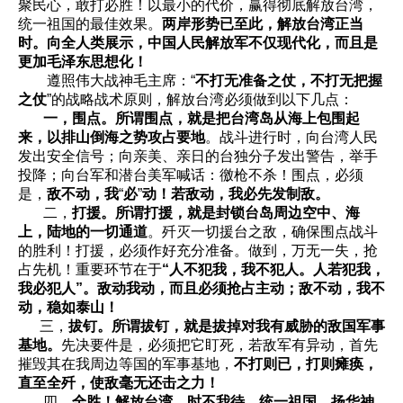
聚民心，敢打必胜！以最小的代价，赢得彻底解放台湾，
统一祖国的最佳效果。
两岸形势已至此，解放台湾正当
时。向全人类展示，中国人民解放军不仅现代化，而且是
更加毛泽东思想化！
遵照伟大战神毛主席：“
不打无准备之仗，不打无把握
之仗
”的战略战术原则，解放台湾必须做到以下几点：
一，围点。所谓围点，就是把台湾岛从海上包围起
来，以排山倒海之势攻占要地
。战斗进行时，向台湾人民
发出安全信号；向亲美、亲日的台独分子发出警告，举手
投降；向台军和潜台美军喊话：徼枪不杀！围点，必须
是，
敌不动，我
“
必
”
动！若敌动，我必先发制敌。
二，
打援。所谓打援，就是封锁台岛周边空中、海
上，陆地的一切通道
。歼灭一切援台之敌，确保围点战斗
的胜利！打援，必须作好充分准备。做到，万无一失，抢
占先机！重要环节在于
“人不犯我，我不犯人。人若犯我，
我必犯人”。敌动我动，而且必须抢占主动；敌不动，我不
动，稳如泰山！
三，
拔钉。所谓拔钉，就是拔掉对我有威胁的敌国军事
基地。
先决要件是，必须把它盯死，若敌军有异动，首先
摧毁其在我周边等国的军事基地，
不打则已，打则瘫痪，
直至全歼，使敌毫无还击之力！
四，
全胜！解放台湾，时不我待。统一祖国，扬华神