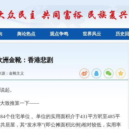
向
舆论热点
观点争鸣
世界风云
历史
欧洲金靴：香港悲剧
来源：金靴主义
说起。
大致推算一下——
4个住宅单位 。单位的实用面积介于431平方呎至485平
共居屋，其“发水率”(即公摊面积比例)相对较低，实用率