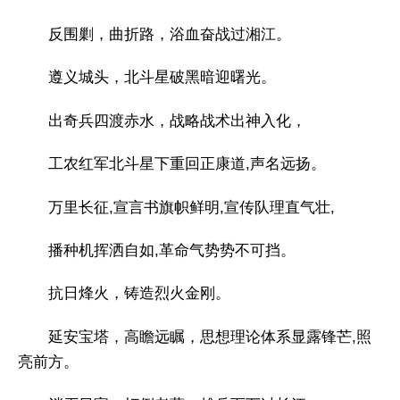
反围剿，曲折路，浴血奋战过湘江。
遵义城头，北斗星破黑暗迎曙光。
出奇兵四渡赤水，战略战术出神入化，
工农红军北斗星下重回正康道,声名远扬。
万里长征,宣言书旗帜鲜明,宣传队理直气壮,
播种机挥洒自如,革命气势势不可挡。
抗日烽火，铸造烈火金刚。
延安宝塔，高瞻远瞩，思想理论体系显露锋芒,照
亮前方。