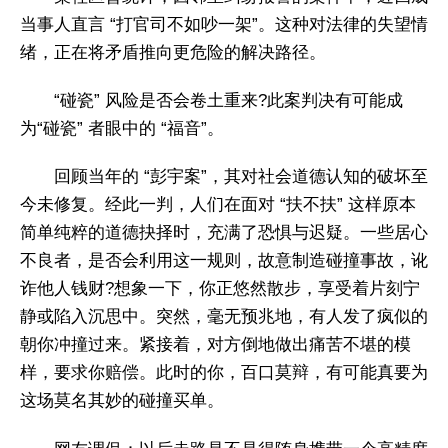
当事人直言 “打官司不如吵一架”。这种对法律的失望情
绪，正在将矛盾推向更危险的解决路径。
“碰瓷” 风险是否会卷土重来?此案判决有可能成
为“碰瓷” 者眼中的 “福音”。
回顾当年的 “彭宇案”，其对社会道德认知的破坏至
今未修复。经此一判，人们在面对 “扶不扶” 这样原本
简单纯粹的道德抉择时，充满了恐惧与迟疑。一些居心
不良者，是否会利用这一规则，故意制造碰撞事故，讹
诈他人钱财?想象一下，你正悠然散步，享受着片刻宁
静或陷入沉思中。突然，毫无预兆地，有人发了疯似的
朝你冲撞过来。紧接着，对方倒地做出痛苦不堪的模
样，要求你赔偿。此时的你，百口莫辩，有可能真要为
这场莫名其妙的碰撞买单。