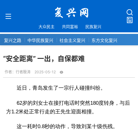
大众民主
共同富裕
民族复兴
复兴之路
中华民族复兴
社会主义复兴
东方文化复兴
“安全距离” 一出，自保都难
作者：
行者殷涛
2025-05-12
近日，青岛发生了一宗行人碰撞纠纷。
62岁的刘女士在接打电话时突然180度转身，与后
方1.2米处正常行走的王先生迎面相撞。
这一耗时0.8秒的动作，导致刘某十级伤残。