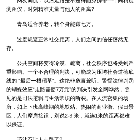
网友调侃：以后走路是不是得随身携带一个高精度
测距仪，时刻精准丈量与他人的距离?
青岛适合养老，转个身能赚七万。
过度规避正常社交距离，人们之间的信任荡然无
存。
公共空间将变得冷漠、疏离，社会秩序也将受到严
重影响。一个不合理的判决，可能成为压垮社会道德底
线的 “最后一根稻草”。这绝非危言耸听。警惕法律判罚
的蝴蝶效应“走路需赔7万元”的判决引发全网哗然，照
见的是司法逻辑与生活常识的断裂。在人流密集的场
所，如上下班高峰期的地铁站、热闹的商业街、假日景
区，人们摩肩接踵，别说2-3 米，就连1米的距离都难
以保证。
还让不让人走路了?