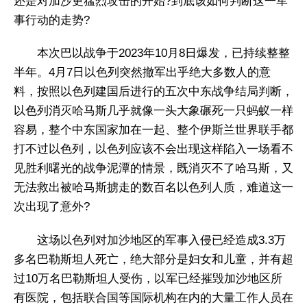
还是对加沙更猛烈攻击的开始?到底该如何判断这一军
事行动的走势?
本次巴以战争于2023年10月8日爆发，已持续整整
半年。4月7日以色列突然撤军出乎绝大多数人的意
料，按照以色列建国后进行的五次中东战争结局判断，
以色列消灭哈马斯几乎就像一头大象碾死一只蚂蚁一样
容易，整个中东国家加在一起、整个伊斯兰世界联手都
打不过以色列，以色列应该不会出现这样陷入一场看不
见胜利曙光的战争泥潭的情景，既消灭不了哈马斯，又
无法救出被哈马斯掳走的数百名以色列人质，难道这一
次出现了意外?
这场以色列对加沙地区的军事入侵已经造成3.3万
多名巴勒斯坦人死亡，绝大部分是妇女和儿童，并有超
过10万名巴勒斯坦人受伤，以军已经摧毁加沙地区所
有医院，包括联合国等国际机构在内的大量工作人员在