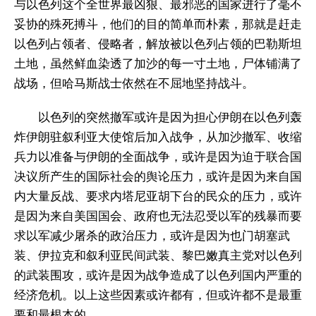
与以色列这个全世界最凶狠、最邪恶的国家进行了毫不
妥协的殊死搏斗，他们的目的简单而朴素，那就是赶走
以色列占领者、侵略者，解放被以色列占领的巴勒斯坦
土地，虽然鲜血染透了加沙的每一寸土地，尸体铺满了
战场，但哈马斯战士依然在不屈地坚持战斗。
以色列的突然撤军或许是因为担心伊朗在以色列轰
炸伊朗驻叙利亚大使馆后加入战争，从加沙撤军、收缩
兵力以准备与伊朗的全面战争，或许是因为迫于联合国
决议所产生的国际社会的舆论压力，或许是因为来自国
内大量反战、要求内塔尼亚胡下台的民众的压力，或许
是因为来自美国国会、政府也无法忍受以军的残暴而要
求以军减少屠杀的政治压力，或许是因为也门胡塞武
装、伊拉克和叙利亚民间武装、黎巴嫩真主党对以色列
的武装围攻，或许是因为战争造成了以色列国内严重的
经济危机。以上这些因素或许都有，但或许都不是最重
要和最根本的。