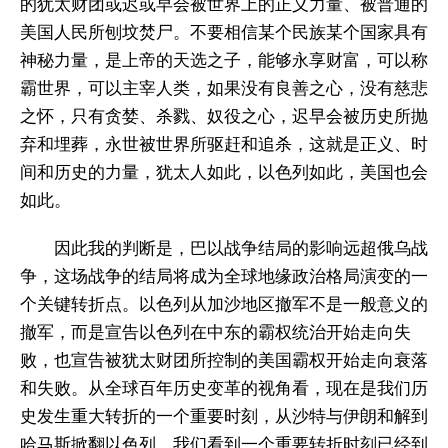
的犹太财团或迟或早会被世界上的正义力量、被普通的
美国人民所刨坟焚尸。不要相信某个民族某个国家具有
神秘力量，是上帝的天选之子，能够永享财富，可以称
霸世界，可以主宰人类，如果没有良善之心，没有慈悲
之怀，只有贪婪、杀戮、奴役之心，迟早会被历史所抛
弃和埋葬，永世被世界所驱赶和追杀，这就是正义、时
间和历史的力量，犹太人如此，以色列如此，美国也会
如此。
因此我的判断是，巴以战争结局的影响远超俄乌战
争，这场战争的结局将成为全球地缘政治格局演变的一
个关键转折点。以色列从加沙地区撤军不是一般意义的
撤军，而是宣告以色列在中东的霸权统治开始走向失
败，也宣告被犹太财团所控制的美国霸权开始走向衰落
和失败。从全球百年历史变革的视角看，现在是我们历
史发生重大转折的一个重要时刻，从沙特与伊朗和解到
哈马斯掀翻以色列，我们看到一个重要转折时刻已经到