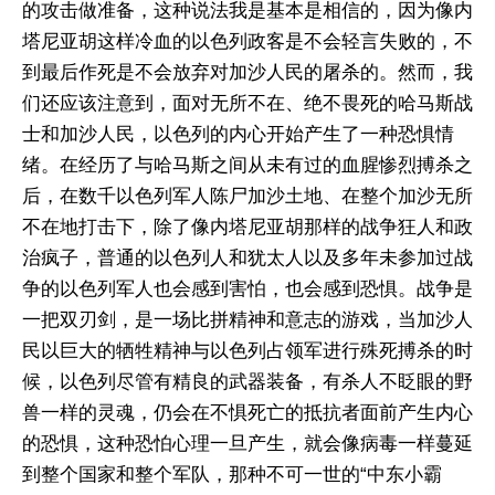
的攻击做准备，这种说法我是基本是相信的，因为像内
塔尼亚胡这样冷血的以色列政客是不会轻言失败的，不
到最后作死是不会放弃对加沙人民的屠杀的。然而，我
们还应该注意到，面对无所不在、绝不畏死的哈马斯战
士和加沙人民，以色列的内心开始产生了一种恐惧情
绪。在经历了与哈马斯之间从未有过的血腥惨烈搏杀之
后，在数千以色列军人陈尸加沙土地、在整个加沙无所
不在地打击下，除了像内塔尼亚胡那样的战争狂人和政
治疯子，普通的以色列人和犹太人以及多年未参加过战
争的以色列军人也会感到害怕，也会感到恐惧。战争是
一把双刃剑，是一场比拼精神和意志的游戏，当加沙人
民以巨大的牺牲精神与以色列占领军进行殊死搏杀的时
候，以色列尽管有精良的武器装备，有杀人不眨眼的野
兽一样的灵魂，仍会在不惧死亡的抵抗者面前产生内心
的恐惧，这种恐怕心理一旦产生，就会像病毒一样蔓延
到整个国家和整个军队，那种不可一世的“中东小霸