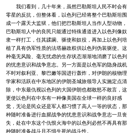
我们看到，几十年来，虽然巴勒斯坦人民不时会有
零星的反抗，但整体看，以色列已经将整个巴勒斯坦围
成一个露天大监狱，他们把巴勒斯坦人当作人型动物，
巴勒斯坦人中的良民只能通过特殊通道进入以色列像奴
隶一样打工，任其蹂躏、驱使和奴役，再加上以色列培
植了具有伪军性质的法塔赫政权供以色列伪装驱使。这
种毫无风险、毫无忧虑的生存状态渐渐地消磨了以色列
的忧患意识和战争意志。另一方面是以色军的隐身战机
不时对叙利亚、黎巴嫩等国进行轰炸，对伊朗的核物理
学家和活跃在中东地区的伊朗圣城旅领导人实施定点清
除，中东最仇视以色列的大国伊朗也都敢怒不敢言，这
更使以色列在中东有一种像美国在全球一样的良好感
觉，无论是民众还是军人都习惯了高人一等的状态，那
种随时准备进行血腥战争的忧患意识和战争意志一旦丧
失，处在中东这个仇恨火海中的以色列必然不再具有那
种随时准备战斗且不惧生死的战斗性。