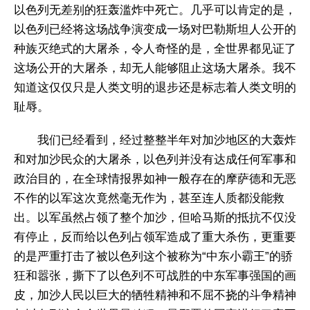
以色列无差别的狂轰滥炸中死亡。几乎可以肯定的是，
以色列已经将这场战争演变成一场对巴勒斯坦人公开的
种族灭绝式的大屠杀，令人奇怪的是，全世界都见证了
这场公开的大屠杀，却无人能够阻止这场大屠杀。我不
知道这仅仅只是人类文明的退步还是标志着人类文明的
耻辱。
我们已经看到，经过整整半年对加沙地区的大轰炸
和对加沙民众的大屠杀，以色列并没有达成任何军事和
政治目的，在全球情报界如神一般存在的摩萨德和无恶
不作的以军这次竟然毫无作为，甚至连人质都没能救
出。以军虽然占领了整个加沙，但哈马斯的抵抗不仅没
有停止，反而给以色列占领军造成了重大杀伤，更重要
的是严重打击了被以色列这个被称为“中东小霸王”的骄
狂和嚣张，撕下了以色列不可战胜的中东军事强国的画
皮，加沙人民以巨大的牺牲精神和不屈不挠的斗争精神