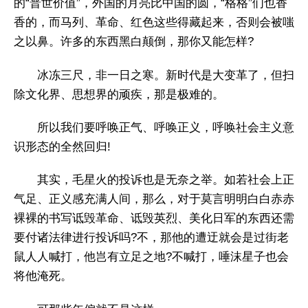
的“普世价值”，外国的月亮比中国的圆，“格格”们也香
香的，而马列、革命、红色这些得藏起来，否则会被嗤
之以鼻。许多的东西黑白颠倒，那你又能怎样?
冰冻三尺，非一日之寒。新时代是大变革了，但扫
除文化界、思想界的顽疾，那是极难的。
所以我们要呼唤正气、呼唤正义，呼唤社会主义意
识形态的全然回归!
其实，毛星火的投诉也是无奈之举。如若社会上正
气足、正义感充满人间，那么，对于莫言明明白白赤赤
裸裸的书写诋毁革命、诋毁英烈、美化日军的东西还需
要付诸法律进行投诉吗?不，那他的遭迂就会是过街老
鼠人人喊打，他岂有立足之地?不喊打，唾沫星子也会
将他淹死。