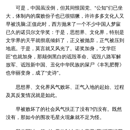
可是，中国虽没倒，但其间恨国党、“公知”们已坐
大，体制内的腐败份子也已很猖獗，许许多多文化人又
早被洗脑;正值此时，西方抛来了一个不少中国人梦寐
已久的诺贝尔文学奖：于是，思想界、文化界，特别是
文学界的天平就彻底倾斜了，正义被抛弃，正气被压到
地底。于是，莫言就又风光了。诺奖加身，“文学巨
匠”也就加身，那颠倒黑白的诋毁革命、诋毁八路军解
放军、诋毁新中国、丑化中华民族的屎尸《丰乳肥臀》
也华丽变身，成了“史诗”。
思想界、文化界风气败坏、正气入地的起始、过程
及其反复情况就是如此。
早被败坏了的社会风气扶正了没有?仍没有。既然
没有，那如今的围攻毛星火现象就不足为怪。