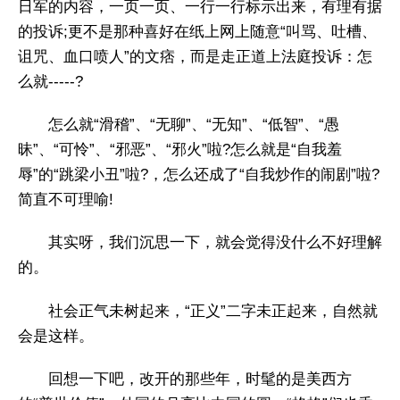
日军的内容，一页一页、一行一行标示出来，有理有据
的投诉;更不是那种喜好在纸上网上随意“叫骂、吐槽、
诅咒、血口喷人”的文痞，而是走正道上法庭投诉：怎
么就-----?
怎么就“滑稽”、“无聊”、“无知”、“低智”、“愚
昧”、“可怜”、“邪恶”、“邪火”啦?怎么就是“自我羞
辱”的“跳梁小丑”啦?，怎么还成了“自我炒作的闹剧”啦?
简直不可理喻!
其实呀，我们沉思一下，就会觉得没什么不好理解
的。
社会正气未树起来，“正义”二字未正起来，自然就
会是这样。
回想一下吧，改开的那些年，时髦的是美西方