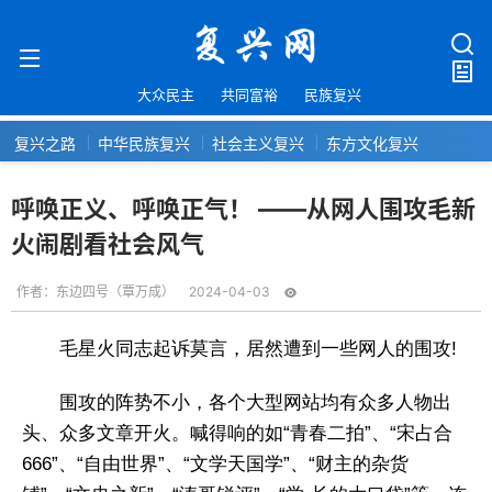
大众民主
共同富裕
民族复兴
复兴之路
中华民族复兴
社会主义复兴
东方文化复兴
呼唤正义、呼唤正气！ ——从网人围攻毛新
火闹剧看社会风气
作者：
东边四号（覃万成）
2024-04-03
毛星火同志起诉莫言，居然遭到一些网人的围攻!
围攻的阵势不小，各个大型网站均有众多人物出
头、众多文章开火。喊得响的如“青春二拍”、“宋占合
666”、“自由世界”、“文学天国学”、“财主的杂货