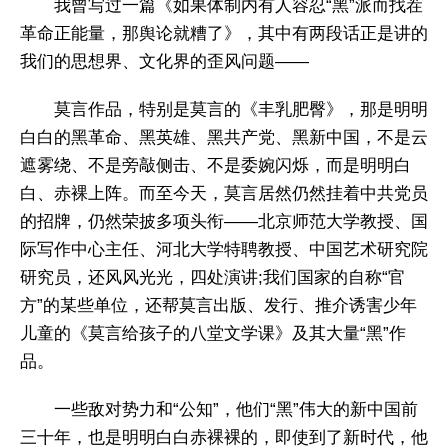
我曾写过一篇《如果体制内有人容忍“黑”派而找茬
革命正能量，那舆论就糟了》，其中有两段话正是讲的
我们的思想界、文化界的歪风问题——
莫言作品，特别是莫言的《丰乳肥臀》，那是明明
白白的黑革命、黑英雄、黑共产党、黑新中国，不是云
遮雾绕、不是旁敲侧击、不是委婉闪烁，而是明明白
白、赤裸上阵。而至今天，莫言居然仍然挂着中共党员
的招牌，仍然荣披多项头衔——北京师范大学教授、国
际写作中心主任、河北大学特聘教授、中国艺术研究院
研究员，还风风光光，四处演讲;我们国家的自称“官
方”的某些单位，还帮莫言出版、发行、推介诱害少年
儿童的《莫言给孩子的八堂文学课》及其大量“黑”作
品。
一些敌对势力和“公知”，他们“黑”伟大的新中国前
三十年，也是明明白白赤裸裸的，即使到了新时代，他