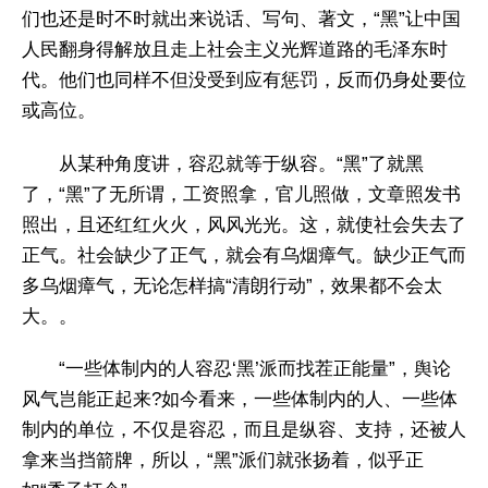
们也还是时不时就出来说话、写句、著文，“黑”让中国
人民翻身得解放且走上社会主义光辉道路的毛泽东时
代。他们也同样不但没受到应有惩罚，反而仍身处要位
或高位。
从某种角度讲，容忍就等于纵容。“黑”了就黑
了，“黑”了无所谓，工资照拿，官儿照做，文章照发书
照出，且还红红火火，风风光光。这，就使社会失去了
正气。社会缺少了正气，就会有乌烟瘴气。缺少正气而
多乌烟瘴气，无论怎样搞“清朗行动”，效果都不会太
大。。
“一些体制内的人容忍‘黑’派而找茬正能量”，舆论
风气岂能正起来?如今看来，一些体制内的人、一些体
制内的单位，不仅是容忍，而且是纵容、支持，还被人
拿来当挡箭牌，所以，“黑”派们就张扬着，似乎正