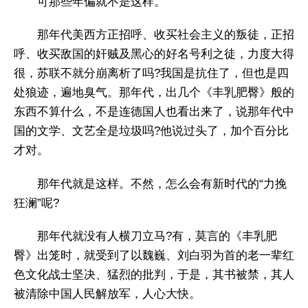
可那些年偏就不是这样。
那年代美西方正招呼、收买社会主义的叛徒，正招
呼、收买敌国的奸贼及黑心的好名号利之徒，力度大得
很，苏联不就分崩离析了吗?我国是抗住了，但也是四
处狼迹，遍地臭气。那年代，出几个《丰乳肥臀》般的
东西不算什么，不是连德国人也看出来了，说那年代中
国的文学、文艺全是垃圾吗?他说过头了，加个百分比
才对。
那年代就是这样。不然，怎么会有新时代的“力挽
狂澜”呢?
那年代就没有人横刀立马?有，莫言的《丰乳肥
臀》出笼时，就受到了以魏巍、刘白羽为首的老一辈红
色文化战士坚决、猛烈的批判，于是，其书被禁，其人
被清除中国人民解放军，人心大快。