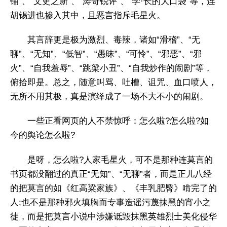
铺”、“文史之新”、“涛哥锐评”、“学·长的大口袋”等，连
胡锡进也掺入其中，且恶言指斥毛星火。
其言辞更是极为激烈、毒辣，诸如“滑稽”、“无
聊”、“无知”、“低智”、“愚昧”、“可怜”、“邪恶”、“邪
火”、“自我羞辱”、“跳梁小丑”、“自我炒作的闹剧”等，
俯拾即是。总之，随意叫骂、吐槽、诅咒、血口喷人，
无所不用其极，真是演绎成了一场不大不小的闹剧。
一些正看网页的人不禁惊呼：怎么啦?怎么啦?如
今的舆论怎么啦?
是呀，怎么啦?人家毛星火，可不是那种连莫言的
书页都没翻过的真正“无知”、“无聊”者，而是正儿八经
的把莫言的如《红高粱家族》、《丰乳肥臀》啃完了的
人;也不是那种邪火填胸而专事造谣污蔑抹黑的宵小之
徒，而是把莫言小说中涉嫌诋毁抹黑英雄烈士美化侵华