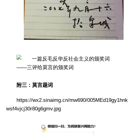
附三：莫言题词
https://wx2.sinaimg.cn/mw690/005MEd19gy1hnk
wsf4vjcj30r80g6gmv.jpg