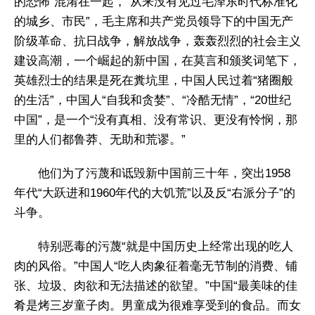
的恐怖”混淆在一起，“从来没有见过毛泽东时代标准化
的城乡、市民”，毛主席和共产党员领导下的中国无产
阶级革命、抗日战争，解放战争，轰轰烈烈的社会主义
建设高潮，一个崛起的新中国，在莫言和颁奖词笔下，
英雄烈士的结果是死在糞坑里，中国人民过着“猪圈般
的生活”，中国人“自我和贪婪”、“冷酷无情”，“20世纪
中国”，是一个“没有真相、没有常识、更没有怜悯，那
里的人们都鲁莽、无助和荒谬。”
他们为了污蔑和诋毁新中国前三十年，突出1958
年代“大跃进和1960年代的大饥荒”以及反“右派分子”的
斗争。
特别恶毒的污蔑“就是中国历史上经常出现的吃人
肉的风俗。”中国人“吃人肉象征着毫无节制的消费、铺
张、垃圾、肉欲和无法描述的欲望。”中国“最美味的佳
肴是烤三岁童子肉。男童成为很难享受到的食品。而女