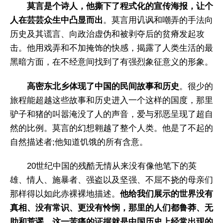
莫言是个诗人，他撕下了程式化的宣传海报，让个
人在芸芸众生中凸显而出
。莫言用讥讽和嘲弄的手法向
历史及其谎言、向政治虚伪和被剥夺后的贫瘠发起攻
击。他用戏弄和不加掩饰的快感，揭露了人类生活的最
黑暗方面，在不经意间找到了有强烈象征意义的形象。
高密东北乡体现了中国的民间故事和历史
。很少的
旅程能超越这些故事和历史进入一个这样的国度，那里
驴子和猪的叫嚣淹没了人的声音，爱与邪恶呈现了超自
然的比例。莫言的幻想翱越了整个人类。他是了不起的
自然描述者;他知道饥饿的所有含意。
20世纪中国的残酷无情从来没有像他笔下的英
雄、情人、施暴者、强盗以及坚强、不屈不挠的母亲们
那样得以如此赤裸裸地描述。
他给我们展示的世界没有
真相、没有常识、更没有怜悯，那里的人们都鲁莽、无
助和荒谬。这一苦痛的证据就是中国历史上经常出现的