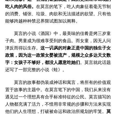
吃人肉的风俗。
在莫言的笔下，吃人肉象征着毫无节制
的消费、铺张、垃圾、肉欲和无法描述的欲望。只有他
能够跨越种种禁忌界限试图加以阐释。
莫言的小说《酒国》中，最美味的佳肴是烤三岁童
子肉。男童成为很难享受到的食品。而女童，因无人问
津反而得以生存。
这一讥讽的对象正是中国的独生子女
政策，因为这一政策女婴被流产，规模之众多达天文数
字：女孩子不够好，都没人愿意吃她们
。莫言就此话题
还写了一部完整的小说《蛙》。
莫言的故事都伪装成神话和寓言，将所有的价值观
置于故事的主题中。在莫言笔下的中国，我们从来没有
遇见过一个理想具有合乎标准特征的公民。莫言描写的
人物都充满了活力，不惜用非常规的步骤和方法来实现
他们的人生理想，打破被命运和政治所规划的牢笼。
莫