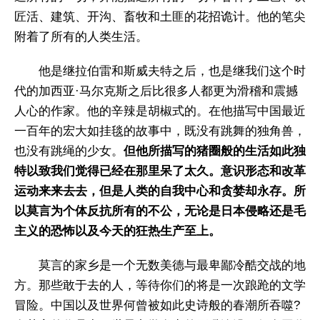
匠活、建筑、开沟、畜牧和土匪的花招诡计。他的笔尖
附着了所有的人类生活。
他是继拉伯雷和斯威夫特之后，也是继我们这个时
代的加西亚·马尔克斯之后比很多人都更为滑稽和震撼
人心的作家。他的辛辣是胡椒式的。在他描写中国最近
一百年的宏大如挂毯的故事中，既没有跳舞的独角兽，
也没有跳绳的少女。
但他所描写的猪圈般的生活如此独
特以致我们觉得已经在那里呆了太久。意识形态和改革
运动来来去去，但是人类的自我中心和贪婪却永存。所
以莫言为个体反抗所有的不公，无论是日本侵略还是毛
主义的恐怖以及今天的狂热生产至上。
莫言的家乡是一个无数美德与最卑鄙冷酷交战的地
方。那些敢于去的人，等待你们的将是一次踉跄的文学
冒险。中国以及世界何曾被如此史诗般的春潮所吞噬?