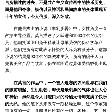
言所描述的过去，不是共产主义宣传画中的快乐历史，
而是他用夸张、模仿以及神话和民间故事的变体重现五
十年的宣传，令人信服、深入细致。
在他最杰出的小说《丰乳肥臀》中，女性角度一直
占据主导位置。莫言描述了大跃进和1960年代的大饥
荒。他嘲笑试图用兔子精液让母羊受孕的伪科学革命
派，他们把所有对此表示怀疑的人斥为右派分子。这部
小说的结局是90年代的新资本主义，所有的骗子因为
兜售美容产品而致富，仍在试图通过异体受精孵化出凤
凰。
在莫言的作品中，一个被人遗忘的农民世界在我们
的眼前崛起、生机勃勃，即便是最刺鼻的气体也让人心
旷神怡，虽然是令人目瞪口呆的冷酷无情却充满了快乐
的无私。
他的笔下从来没有一刻枯燥乏味。这个作家知
道所有的一切，并能描述所有的一切，各种手工艺、铁