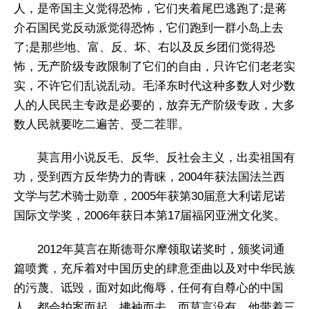
人，是帝国主义觉得恐怖，它们夹着尾巴逃跑了;是蒋
介石国民党反动派觉得恐怖，它们跑到一群小岛上去
了;是那些地、富、反、坏、右以及反乡团们觉得恐
怖，无产阶级专政限制了它们的自由，只许它们老老实
实，不许它们乱说乱动。毛泽东时代这种多数人对少数
人的人民民主专政是必要的，放弃无产阶级专政，大多
数人民就要吃二遍苦、受二茬罪。
莫言用小说反毛、反华、反社会主义，出卖祖国有
功，受到西方反华势力的青睐，2004年获法国法兰西
文学与艺术骑士勋章，2005年获第30届意大利诺尼诺
国际文学奖，2006年获日本第17届福冈亚洲文化奖。
2012年莫言在斯德哥尔摩领取诺奖时，颁奖词通
篇喷糞，充斥着对中国历史的肆意歪曲以及对中华民族
的污蔑、诋毁，面对如此侮辱，任何有自尊心的中国
人，都会拍案而起，拂袖而去。而莫言没有，他带着三