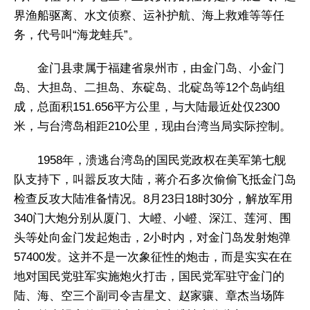
界渔船驱离、水文侦察、运补护航、海上救难等等任
务，代号叫“海龙蛙兵”。
金门县隶属于福建省泉州市，由金门岛、小金门
岛、大担岛、二担岛、东碇岛、北碇岛等12个岛屿组
成，总面积151.656平方公里，与大陆最近处仅2300
米，与台湾岛相距210公里，现由台湾当局实际控制。
1958年，溃逃台湾岛的国民党政权在美军第七舰
队支持下，叫嚣反攻大陆，蒋介石多次偷偷飞抵金门岛
检查反攻大陆准备情况。8月23日18时30分，解放军用
340门大炮分别从厦门、大嶝、小嶝、深江、莲河、围
头等处向金门发起炮击，2小时内，对金门岛发射炮弹
57400发。这并不是一次象征性的炮击，而是实实在在
地对国民党驻军实施炮火打击，国民党军驻守金门的
陆、海、空三个副司令吉星文、赵家骧、章杰当场阵