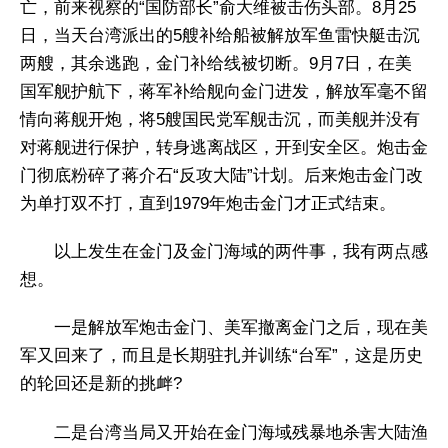
亡，前来视察的“国防部长”俞大维被击伤头部。8月25
日，当天台湾派出的5艘补给船被解放军鱼雷快艇击沉
两艘，其余逃跑，金门补给线被切断。9月7日，在美
国军舰护航下，蒋军补给舰向金门进发，解放军毫不留
情向蒋舰开炮，将5艘国民党军舰击沉，而美舰并没有
对蒋舰进行保护，转身逃离战区，开到安全区。炮击金
门彻底粉碎了蒋介石“反攻大陆”计划。后来炮击金门改
为单打双不打，直到1979年炮击金门才正式结束。
以上发生在金门及金门海域的两件事，我有两点感
想。
一是解放军炮击金门、美军撤离金门之后，现在美
军又回来了，而且是长期驻扎并训练“台军”，这是历史
的轮回还是新的挑衅?
二是台湾当局又开始在金门海域残暴地杀害大陆渔