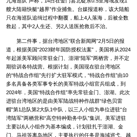
九海巡队”声称，14日在金门县北碇东0.5里海域发现1
艘大陆籍快艇“越界”作业捕鱼。台媒报道称，该大陆船
只在海巡队追缉过程中翻覆，船上4人落海，后被全数
救起，其中2人生还、另2人送医抢救后不治。
第二件事，据台湾地区“联合新闻网”2月5日的报
道，根据美国“2023财年国防授权法案”，美国将从2024
年起派美军顾问常驻金门、澎湖“陆军”两栖营，并不定
期驻训各特战营。根据计划，美国现在驻台湾地区
的“特战合作组”先行扩大驻军模式，“特战合作组”由10
多名具备各类军事专长的美军特战小组官兵组成，到
2024年，美国“特战合作组”率先常驻金门、澎湖。此次
进驻台湾地区的是由美军陆战特种作战群“绿色贝雷
帽”第1总队第2大队1中队，以三人小组为单位进驻“台
湾陆军”两栖营和“高空特种勤务中队”集训。美军进驻
主要以6人小组作为基本编成，计划驻扎于澎湖、金
门、马祖等离岛地区，主要执行的任务是海域巡弋、越