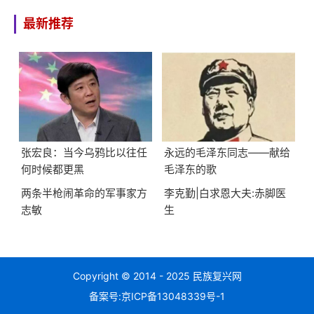
最新推荐
张宏良：当今乌鸦比以往任
永远的毛泽东同志——献给
何时候都更黑
毛泽东的歌
两条半枪闹革命的军事家方
李克勤|白求恩大夫:赤脚医
志敏
生
Copyright © 2014 - 2025 民族复兴网
备案号:
京ICP备13048339号-1