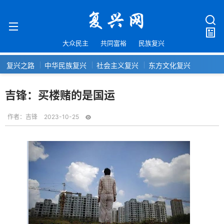
大众民主
共同富裕
民族复兴
复兴之路
中华民族复兴
社会主义复兴
东方文化复兴
吉锋：买楼赌的是国运
作者：
吉锋
2023-10-25