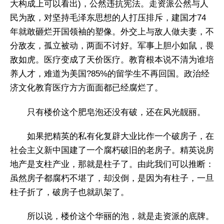
大构成上可以看出)，公然违抗宪法。走资派公然与人
民为敌，对坚持毛泽东思想的人打压排斥，建国才74
年就敢砸烂开国领袖的塑像。外交上与敌人做夫妻，不
分敌友，孤立被动，两面不讨好。军事上胆小如鼠，畏
敌如虎。医疗变成了天价医疗。教育根本说不清为谁培
养人才，难道为美国?85%的留学生不再回国。政治经
济文化教育医疗方方面面都已经腐烂了。
只有楼价这个肥皂泡还没有破，还在风光靓丽。
如果把精英的私有化复辟大业比作一个破房子，在
社会主义新中国建了一个腐朽破旧的老房子。精英说房
地产是支柱产业，那就是柱子了。由此我们可以推断：
虽然房子都腐朽不堪了，却没倒，是因为有柱子，一旦
柱子折了，破房子也就趴架了。
所以说，楼价这个华丽的泡，就是走资派的底牌。