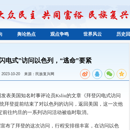
向
舆论热点
观点争鸣
世界风云
历史
闪电式”访问以色列，“逃命”要紧
023-10-20
来源：民族复兴网
文网发表美国知名时事评论员Ksliu的文章《拜登闪电式访问
国总统拜登提前结束了对以色列的访问，返回美国，这一次他
定前往约旦的一系列访问活动被临时取消。
高调宣布了拜登的这次访问，行程安排很丰富，在访问以色