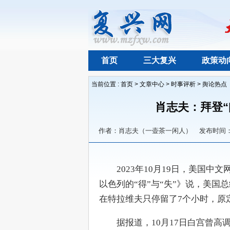
首页
三大复兴
政策动
当前位置 :
首页
>
文章中心
>
时事评析
>
舆论热点
肖志夫：拜登“
作者：肖志夫（一壶茶一闲人）
发布时间：2
　　2023年10月19日，美国中
以色列的“得”与“失”》说，美
在特拉维夫只停留了7个小时，原
　　据报道，10月17日白宫曾