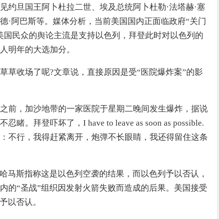
见约旦国王阿卜杜拉二世、埃及总统阿卜杜勒·法塔赫·塞
德·阿巴斯等。媒体分析，当前美国国内正面临政府“关门
美国民众的舆论主流是支持以色列，拜登此时对以色列的
人明年的大选加分。
草草收场了呢?文章说，直接原因是受“医院爆炸案”的影
之前，加沙地带的一家医院于星期二晚间发生爆炸，据说
了，I have to leave as soon as possible. 
：不行，我得赶紧离开，炮弹不长眼睛，我还得留住这条
，哈马斯指称这是以色列空袭的结果，而以色列予以否认，
内的“圣战”组织因发射火箭失败而造成的后果。美国接受
织予以否认。