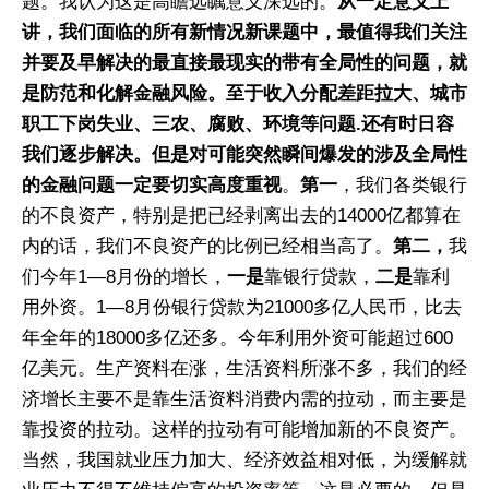
题。我认为这是高瞻远瞩意义深远的。
从一定意义上
讲，我们面临的所有新情况新课题中，最值得我们关注
并要及早解决的最直接最现实的带有全局性的问题，就
是防范和化解金融风险。至于收入分配差距拉大、城市
职工下岗失业、三农、腐败、环境等问题.还有时日容
我们逐步解决。但是对可能突然瞬间爆发的涉及全局性
的金融问题一定要切实高度重视
。
第一
，我们各类银行
的不良资产，特别是把已经剥离出去的14000亿都算在
内的话，我们不良资产的比例已经相当高了。
第二，
我
们今年1—8月份的增长，
一是
靠银行贷款，
二是
靠利
用外资。1—8月份银行贷款为21000多亿人民币，比去
年全年的18000多亿还多。今年利用外资可能超过600
亿美元。生产资料在涨，生活资料所涨不多，我们的经
济增长主要不是靠生活资料消费内需的拉动，而主要是
靠投资的拉动。这样的拉动有可能增加新的不良资产。
当然，我国就业压力加大、经济效益相对低，为缓解就