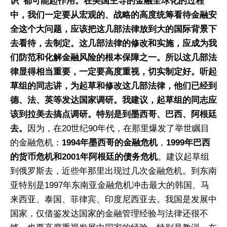
识”都可能起作用。在美国主导的金融全球化的过程
中，我们一定要从宏观的、战略的高度统筹看待金融安
全这个大问题，应该把这几部法律放到大的国际背景下
去看待，去制定。这几部法律的修改和实施，应成为我
们防范和化解金融风险的根本保障之一。所以这几部法
律显得相当重要，一定要高度重视，切实制定好。听起
草组的同志讲，为起草和修改这几部法律，他们已经到
德、法、英等发达国家调研。我建议，起草组的同志应
该到拉美去搞点调研。特别是到墨西哥、巴西、阿根廷
去。
因为，在20世纪90年代，在那里爆发了举世瞩目
的金融危机：
1994年墨西哥的金融危机
，
1999年巴西
的货币危机和2001年阿根廷的债务危机
。建议起草组
到俄罗斯去，近些年那里出现过几次金融危机。到东南
亚特别是1997年东南亚金融危机冲击最大的韩国、马
来西亚、泰国、菲律宾、印度尼西亚去。我国是发展中
国家，仅借鉴发达国家的金融管理经验与法律还很不