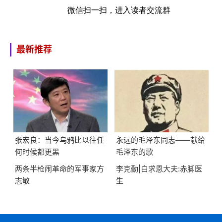
微信扫一扫，进入读者交流群
最新推荐
张宏良：当今乌鸦比以往任
永远的毛泽东同志——献给
何时候都更黑
毛泽东的歌
两条半枪闹革命的军事家方
李克勤|白求恩大夫:赤脚医
志敏
生