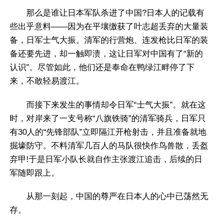
那么是谁让日本军队杀进了中国?日本人的记载有
些出乎意料——因为在平壤缴获了叶志超丢弃的大量装
备，日军士气大振。清军的行营炮、连发枪比日军的装
备还要先进，却一触即溃，这让日军对中国有了“新的
认识”。尽管如此，他们还是奉命在鸭绿江畔停了下
来，不敢轻易渡江。
而接下来发生的事情却令日军“士气大振”。就在这
时，对岸来了一支号称“八旗铁骑”的清军骑兵，日军只
有30人的“先锋部队”立即隔江开枪射击，并且准备就地
掘壕防守。不料清军几百人的马队很快作鸟兽散，丢盔
弃甲!于是日军小队长就自作主张渡江追击，后续的日
军随即跟上。
从那一刻起，中国的尊严在日本人的心中已荡然无
存。