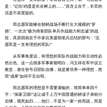
是：“记住!鸡蛋是长在树上的……”其含义在于，长官的
话是不容置疑的。
而志愿军能够在朝鲜战场不断打出大规模的“穿
插”、一次次“极为倚靠部队单兵作战能力和忠诚”的战
役，其原因就在于许多抗美援朝老兵总结的那句：“志
愿军是一支有理想的军队!”
从军事角度说，有理想的军队作战能力和主动性必
然出色。这一点很多军事家都明白，冯玉祥在军中设立
教堂，唐生智号召部队信佛，就是要培养一种理想，然
而“成果”如何不言自明。
而志愿军的理想是不需要灌输的，简简单单四个
字：“保家卫国!”这让成千上万中国普通的耕读子弟前仆
后继，视死如归……他们，不是为一家一姓而战，而是