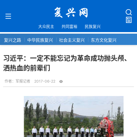
大众民主
共同富裕
民族复兴
复兴之路
中华民族复兴
社会主义复兴
东方文化复兴
习近平：一定不能忘记为革命成功抛头颅、
洒热血的前辈们
作者：
军报记者
2017-06-22