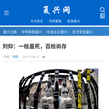
大众民主
共同富裕
民族复兴
复兴之路
中华民族复兴
社会主义复兴
东方文化复兴
刘仰：一桧虽死，百桧尚存
作者：
刘仰
2017-06-12