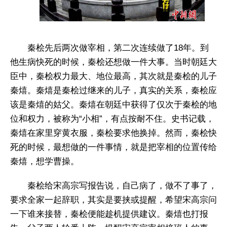
秦桧先后两次做宰相，第二次连续做了18年。到
他生病快死的时候，秦桧还想做一件大事。当时朝廷大
臣中，秦桧权力最大、地位最高，其次就是秦桧的儿子
秦熺。秦熺是秦桧过继来的儿子，真实的关系，秦桧应
该是秦熺的姑父。秦熺在朝廷中获得了仅次于秦桧的地
位和权力，被称为“小相”，有点按耐不住。史书记载，
秦熺在家里穿黄衣服，秦桧要求他换掉。然而，秦桧快
死的时候，最想做的一件事情，就是把宰相的位置传给
秦熺，想学曹操。
秦桧给宋高宗写报告说，自己病了，做不了事了，
要求全家一起辞职，其实是要挟或提醒，希望宋高宗问
一下谁来接替，秦桧便能趁机提供建议。秦熺也打报