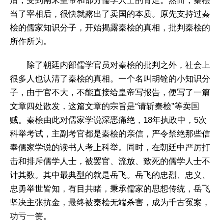
后，受到南宋皇帝和部分儒学人士的肯定。然而，秦桧
当了宰相后，很快就露出了卖国的本质。原先支持过秦
桧的儒家知识分子，开始揭露秦桧的真相，批判秦桧的
所作所为。
除了朝廷内部儒学官员对秦桧的批判之外，社会上
很多人也认清了秦桧的真相。一个名叫胡铨的小知识分
子，由于官不大，不能直接给皇帝写报告，便写了一篇
文章四处散发，这篇文章的宗旨是“请斩秦桧”等卖国
贼。秦桧由此对儒家学说深恶痛绝，18年执政中，5次
科举考试，主副考官都是秦桧的亲信，严令禁绝那些信
奉儒家学说的读书人考上科举。同时，在朝廷中严厉打
击和排斥儒学人士，被罢官、流放、致死的儒学人士不
计其数。其中最典型的就是岳飞。岳飞的忠烈、忠义、
忠勇举世皆知，有目共睹，秉承儒家的思想传统，岳飞
坚决主张抗金，最终被秦桧无端杀害，成为千古冤案，
功亏一篑。