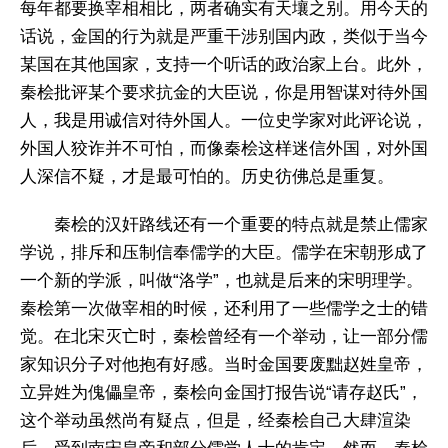
每年都要换宰相相比，两者确实有天壤之别。用今天的
话说，金国的行为就是严重干涉别国内政，类似于当今
某国在其他国家，支持一个听话的政治家上台。此外，
秦桧批评某个要求抗金的大臣说，你是用智谋对待外国
人，我是用诚信对待外国人。一位史学家对此评论说，
外国人狡诈并不可怕，而像秦桧这样迷信外国，对外国
人深信不疑，才是最可怕的。历史彷佛总是重复。
秦桧的汉奸路线还有一个重要的特点就是禁止儒家
学说，排斥和压制信奉儒学的大臣。儒学在宋朝形成了
一个新的学派，叫做“洛学”，也就是后来的宋明理学。
秦桧第一次做宰相的时候，还利用了一些儒学之士的错
觉。在北宋灭亡时，秦桧曾经有一个举动，让一部分儒
家知识分子对他抱有好感。当时金国要废黜赵姓皇帝，
立异姓为傀儡皇帝，秦桧向金国打报告说“请存赵氏”，
这个举动虽然尚有疑点，但是，经秦桧自己大肆渲染