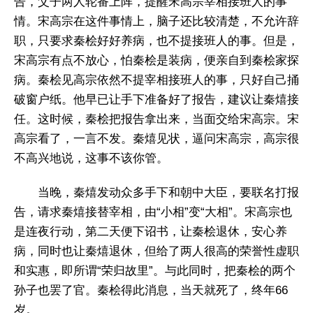
告，父子两人轮番上阵，提醒宋高宗宰相接班人的事
情。宋高宗在这件事情上，脑子还比较清楚，不允许辞
职，只要求秦桧好好养病，也不提接班人的事。但是，
宋高宗有点不放心，怕秦桧是装病，便亲自到秦桧家探
病。秦桧见高宗依然不提宰相接班人的事，只好自己捅
破窗户纸。他早已让手下准备好了报告，建议让秦熺接
任。这时候，秦桧把报告拿出来，当面交给宋高宗。宋
高宗看了，一言不发。秦熺见状，逼问宋高宗，高宗很
不高兴地说，这事不该你管。
当晚，秦熺发动众多手下和朝中大臣，要联名打报
告，请求秦熺接替宰相，由“小相”变“大相”。宋高宗也
是连夜行动，第二天便下诏书，让秦桧退休，安心养
病，同时也让秦熺退休，但给了两人很高的荣誉性虚职
和实惠，即所谓“荣归故里”。与此同时，把秦桧的两个
孙子也罢了官。秦桧得此消息，当天就死了，终年66
岁。