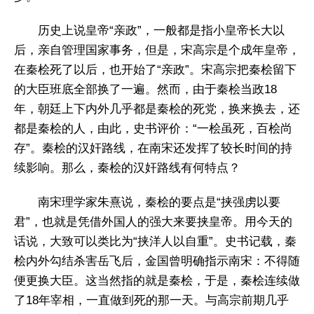
历史上说皇帝“亲政”，一般都是指小皇帝长大以
后，亲自管理国家事务，但是，宋高宗是个成年皇帝，
在秦桧死了以后，也开始了“亲政”。宋高宗把秦桧留下
的大臣班底全部换了一遍。然而，由于秦桧当政18
年，朝廷上下内外几乎都是秦桧的死党，换来换去，还
都是秦桧的人，由此，史书评价：“一桧虽死，百桧尚
存”。秦桧的汉奸路线，在南宋还发挥了较长时间的持
续影响。那么，秦桧的汉奸路线有何特点？
南宋理学家朱熹说，秦桧的要点是“挟强虏以要
君”，也就是凭借外国人的强大来要挟皇帝。用今天的
话说，大致可以类比为“挟洋人以自重”。史书记载，秦
桧内外勾结杀害岳飞后，金国曾明确指示南宋：不得随
便更换大臣。这当然指的就是秦桧，于是，秦桧连续做
了18年宰相，一直做到死的那一天。与高宗前期几乎