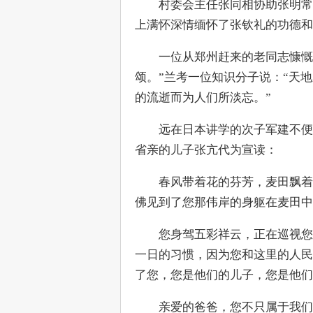
　　村委会主任张同相协助张明常
上满怀深情缅怀了张钦礼的功德和
　　一位从郑州赶来的老同志慷慨
颂。”兰考一位知识分子说：“天
的流逝而为人们所淡忘。”
　　远在日本讲学的次子军建不便
省亲的儿子张亢代为宣读：
　　春风带着花的芬芳，麦田飘着
佛见到了您那伟岸的身躯在麦田中
　　您身驾五彩祥云，正在巡视您
一日的习惯，因为您和这里的人民
了您，您是他们的儿子，您是他们
　　亲爱的爸爸，您不只属于我们