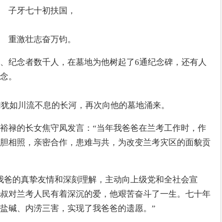
子牙七十初扶国，
重激壮志奋万钧。
、纪念者数千人，在墓地为他树起了6通纪念碑，还有人
念。
人们犹如川流不息的长河，再次向他的墓地涌来。
裕禄的长女焦守凤发言：“当年我爸爸在兰考工作时，作
胆相照，亲密合作，患难与共，为改变兰考灾区的面貌贡
我爸的真挚友情和深刻理解，主动向上级党和全社会宣
叔对兰考人民有着深沉的爱，他艰苦奋斗了一生。七十年
盐碱、内涝三害，实现了我爸爸的遗愿。”