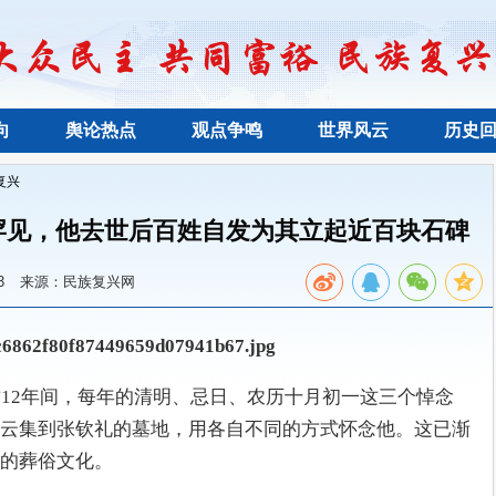
向
舆论热点
观点争鸣
世界风云
历史
复兴
古罕见，他去世后百姓自发为其立起近百块石碑
3
来源：民族复兴网
这12年间，每年的清明、忌日、农历十月初一这三个悼念
云集到张钦礼的墓地，用各自不同的方式怀念他。这已渐
的葬俗文化。