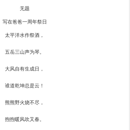
无题
写在爸爸一周年祭日
太平洋水作祭酒，
五岳三山声为琴。
大风自有生成日，
谁道乾坤总是云！
熊熊野火烧不尽，
煦煦暖风吹又春。