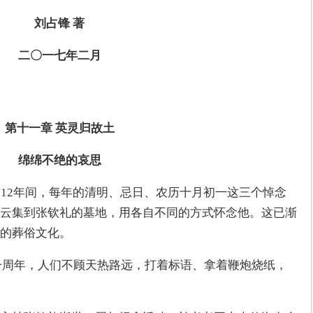
刘占锋 著
二〇一七年二月
第十一章 英灵归故土
绵绵不绝的哀思
这12年间，每年的清明、忌日、农历十月初一这三个悼念
云集到张钦礼的墓地，用各自不同的方式怀念他。这已渐
的葬俗文化。
世一周年，人们不顾天热路远，打着标语、拿着鞭炮烧纸，