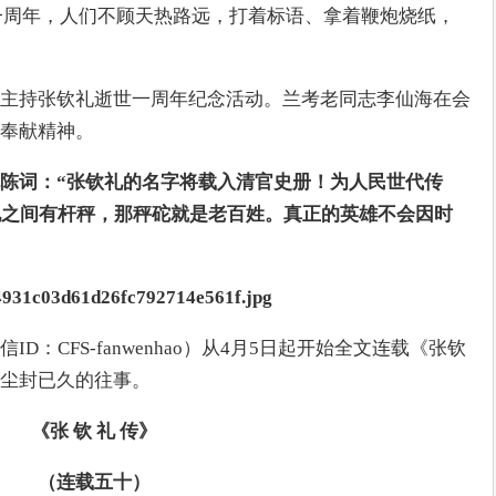
世一周年，人们不顾天热路远，打着标语、拿着鞭炮烧纸，
主持张钦礼逝世一周年纪念活动。兰考老同志李仙海在会
奉献精神。
陈词：“张钦礼的名字将载入清官史册！为人民世代传
地之间有杆秤，那秤砣就是老百姓。真正的英雄不会因时
：CFS-fanwenhao）从4月5日起开始全文连载《张钦
尘封已久的往事。
《张 钦 礼 传》
（连载五十）