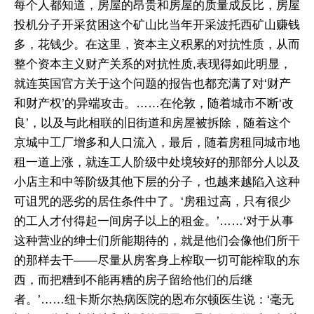
每个人都知道，房屋的昂贵和房屋的质量成反比，房屋
投机分子开采贫困这个矿山比当年开采波托西矿山赚钱
多，花钱少。在这里，资本主义积累的对抗性质，从而
整个资本主义财产关系的对抗性质,表现得如此明显，
就连英国官方关于这个问题的报告也都充满了对‘财产
和财产权’的异端攻击。……在伦敦，随着城市不断‘改
良’，以及与此相联的旧街道和房屋被拆除，随着这个
京城中工厂增多和人口流入，最后，随着房租同城市地
租一道上涨，就连工人阶级中处境较好的那部分人以及
小店主和中等阶级其他下层的分子，也越来越陷入这种
可诅咒的恶劣的居住条件中了。‘房租过高，只有很少
的工人才付得起一间房子以上的租金。’……‘对于从事
这种营业的绅士们所能期待的，就是他们会像他们所干
的那样去干——尽量从房客身上榨取一切可能榨取的东
西，而把糟到不能再糟的房子留给他们的后继
者。’……纽卡斯尔热病医院的恩布尔顿医生说：‘毫无