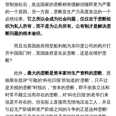
管制放松后，发达国家的垄断稍有缓解但随即更为严重
的一个原因。另一方面，垄断是生产力高度发达的一个
必然结果。
它之所以会成为社会问题，仅仅在于垄断组
织为私人所有，而不是为公共所有。公有制才是解决垄
断问题的根本途径。
而且当英国政府用坚船利炮为东印度公司的鸦片打
开中国国门时，英国政府是在反垄断，还是在维护垄
断?
此外
，最大的垄断是资本家对生产资料的垄断
。恩
格斯在批评“可敬的‘科伦日报’所知道的‘垄断’，只不过
是关税的垄断”时指出，“资本的垄断，即不依靠立法和
时常不顾立法而存在的垄断，对‘科伦日报’的老爷们来
说是不存在的。但实际上直接而无情地压迫工人，并且
引起无产阶级和资产阶级之间的斗争的正是这种垄断!