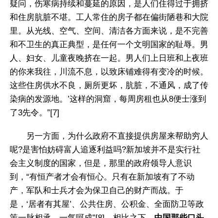
疑问，伤寒病持续和蔓延的原因，是人们住得过于拥挤
和住房肮脏不堪。工人常住的房子都在偏街陋巷和大院
里。从光线、空气、空间、清洁各方面来说，是不完善
和不卫生的真正典型，是任何一个文明国家的耻辱。男
人、妇女、儿童夜晚挤在一起。男人们上日班和上夜班
的你来我往，川流不息，以致床铺难得有变冷的时候。
这些住房供水不良，厕所更坏，肮脏，不通风，成了传
染病的发源地。’这样的洞窟，每周房租也从8便士涨到
了3先令。”[7]
另一方面，为什么政府不直接提供房屋来帮助穷人
呢?是害怕妨碍富人追逐利益吗?新加坡并不是实行社
会主义制度的国家，但是，那里的政府领导人意识
到，“有恒产者才会有恒心。只有在新加坡有了不动
产，军队和士兵才会为保卫自己的财产而战。于
是，‘居者有其屋’、公共住房、公积金、全面防卫等政
策一脉相承、一气呵成”[8]。相比之下，
中国那些口头