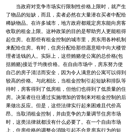
当政府对竞争市场实行限制性价格上限时，就产生
了物品的短缺，而且，卖者必然在大量潜在买者中配给
稀缺物品。在许多城市，地方政府都规定房东能向房客
收取的租金上限。这种政策的目的是帮助穷人更能租得
起住房。在那些有租金控制的城市里，房东用各种机制
来配给住房。有时，住房分配给那些愿意暗中向大楼管
理者送钱的人。实际上，这些贿赂使公寓的总价格(包
括贿赂)接近于均衡价格。在自由市场中，房东努力使
自己的房子清洁而安全，因为令人满意的公寓可以得到
较高的价格。与此相比，当租金控制引起短缺和排队等
待时，房客得到了低房租，但他们也得到了低质量的住
房。决策者往往通过实施增加的管制来对租金控制的后
果做出反应。但是，这些法律实行起来困难且代价高
昂。当取消租金控制，并由竞争的力量调节住房市场
时，这类法律就都没有什么必要了。在一个自由市场
上，住房价格的调整会消除引起不合意房东行为的短