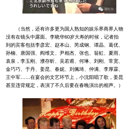
（当然，还有许多更为国人熟知的娱乐界商界人物
没有在镜头中露面。李晓华60岁大寿的时候，记者拍
到的宾客包括李彦宏、赵本山、芮成钢、谭晶、葛优、
孙楠、唐国强、阎维文、尹相杰、张也、翁虹、夏雨、
袁泉，李玉刚、濮存昕、吴若甫、何琳、刘刚、常宽、
金巧巧、于丹、姜昆、春妮、刘佩琦、仲满、李厚霖、
王中军……在宴会的文艺环节上，小沈阳唱了歌，姜昆
甚至违背规定，表演了不久后要在春晚演出的相声。）