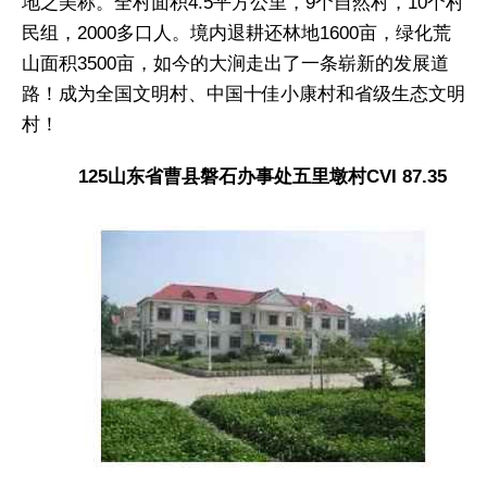
地之美称。全村面积4.5平方公里，9个自然村，10个村
民组，2000多口人。境内退耕还林地1600亩，绿化荒
山面积3500亩，如今的大涧走出了一条崭新的发展道
路！成为全国文明村、中国十佳小康村和省级生态文明
村！
125山东省曹县磐石办事处五里墩村CVI 87.35