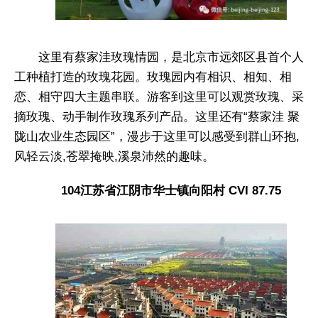
这里有蔡家洼玫瑰情园，是北京市远郊区县首个人
工种植打造的玫瑰花园。玫瑰园内有相识、相知、相
恋、相守四大主题串联。游客到这里可以观赏玫瑰、采
摘玫瑰、动手制作玫瑰系列产品。这里还有“蔡家洼 聚
陇山农业生态园区”，漫步于这里可以感受到群山环抱,
风轻云淡,苍翠掩映,溪泉沛然的趣味。
104江苏省江阴市华士镇向阳村 CVI 87.75