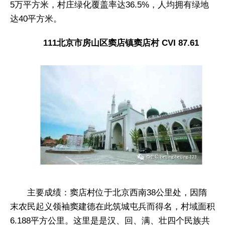
5万平方米，村庄绿化覆盖率达36.5%，人均拥有绿地
达40平方米。
111北京市房山区窦店镇窦店村 CVI 87.61
主要成绩：窦店村位于北京西南38公里处，因隋
末农民起义领袖窦建德在此筑城屯兵而得名，村域面积
6.188平方公里。这里是是汉、回、满、壮四个民族共