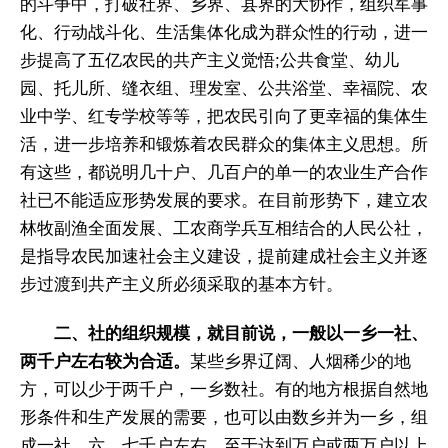
的斗争中，打破社界、乡界、县界的大协作，组织军事
化、行动战斗化、生活集体化成为群众性的行动，进一
步提高了五亿农民的共产主义觉悟;公共食堂、幼儿
园、托儿所、缝衣组、理发室、公共浴堂、幸福院、农
业中学、红专学校等等，把农民引向了更幸福的集体生
活，进一步培养和锻炼着农民群众的集体主义思想。所
有这些，都说明几十户、几百户的单一的农业生产合作
社已不能适应形势发展的要求。在目前形势下，建立农
林牧副渔全面发展、工农商学兵互相结合的人民公社，
是指导农民加速社会主义建设，提前建成社会主义并逐
步过渡到共产主义所必须采取的基本方针。
二、社的组织规模，就目前说，一般以一乡一社、
两千户左右较为合适。
某些乡界辽阔、人烟稀少的地
方，可以少于两千户，一乡数社。有的地方根据自然地
形条件和生产发展的需要，也可以由数乡并为一乡，组
成一社，六、七千户左右。至于达到万户或两万户以上