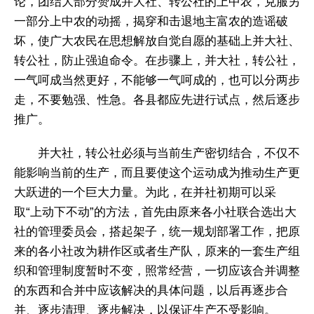
论，团结大部分赞成并大社、转公社的上中农，克服另
一部分上中农的动摇，揭穿和击退地主富农的造谣破
坏，使广大农民在思想解放自觉自愿的基础上并大社、
转公社，防止强迫命令。在步骤上，并大社，转公社，
一气呵成当然更好，不能够一气呵成的，也可以分两步
走，不要勉强、性急。各县都应先进行试点，然后逐步
推广。
并大社，转公社必须与当前生产密切结合，不仅不
能影响当前的生产，而且要使这个运动成为推动生产更
大跃进的一个巨大力量。为此，在并社初期可以采
取“上动下不动”的方法，首先由原来各小社联合选出大
社的管理委员会，搭起架子，统一规划部署工作，把原
来的各小社改为耕作区或者生产队，原来的一套生产组
织和管理制度暂时不变，照常经营，一切应该合并调整
的东西和合并中应该解决的具体问题，以后再逐步合
并、逐步清理、逐步解决，以保证生产不受影响。