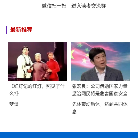
微信扫一扫，进入读者交流群
最新推荐
《红灯记的红灯，照见了什
张宏良：公司借助国家力量
么?》
惩治网民将是危害国家安全
的最大隐患
梦谈
先休带动后休，达到共同休
息