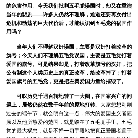
的危害作用。今天我们批判五毛党误国时，却又在重演
当年的悲剧——许多人仍然不理解，难道还要再次付出
危机和动荡的巨大代价后，才能认识到五毛党的祸国作
用吗？
当年人们不理解汉奸误国，主要是汉奸打着改革的
旗号；今天人们不理解五毛党误国，主要是五毛党打着
爱国的旗号
。
可是结果却是，打着改革旗号的汉奸，把
公有制这个人类历史上的真正改革，给改革掉了；打着
爱国旗号的五毛党，更是把左翼爱国力量给摧毁了。
可叹历史千迴百转地转了一大圈，在国家兴亡的问
题上，居然仍然在数千年前的原地打转
。大家想想刚刚
过去的端午节，就会明白这一点，伟大的爱国主义者屈
原以及他所热爱的楚国，就是毁在了五毛党手里。五毛
党的最大祸患，就是不择一切手段地把真正爱国者置于