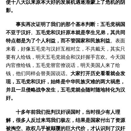
使十八大以来原本大好的发展机遇逐渐蒙上了危机的阴
影。
事实再次证明了我们的那个基本判断：五毛党祸国
不亚于汉奸
。
五毛党和汉奸原本就是孪生兄弟，其共同
特点都是为了个人利益，而不管国家和民族利益
。表面
来看，好像五毛党与汉奸互相对立，不共戴天，其实只
要有人给钱，明天五毛党就会和汉奸握手言欢。今天国
内官僚给钱，五毛党替官僚说话，明天美国人来了给
钱，他们同样会替美国说话。
大家打开历史看看就会发
现，五毛党和汉奸，始终是中华民族灾难的两大祸患，
并且一旦侵略战争发生，五毛党就会随时随地转化为汉
奸。
十多年前我们批判汉奸误国时，当时很少有人理
解，很多人反过来骂我们极左，结果是国家付出了资源
被掏空、政权几乎被颠覆的巨大代价，才认识到了汉奸