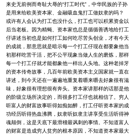
来史无前例而奇耻大辱的“打工时代”，中华民族的子孙
是用来给欧美资本家、金融吸血鬼打工做奴隶的吗？
或许有人会认为打工也没什么，打工也可以积累资金以
后当老板。因为精蝇、资本家也总是循循善诱地给打工
仔讲述当初也是如何打工如何吃尽苦头创业，才有今天
的成就，那意思就是暗示每一个打工仔现在都要象他当
初那样吃苦干活，把不公平现象当做人生的磨炼，那样
每一个打工仔就才能都象他一样出人头地。这种老掉牙
的资本传奇故事，几百年前欧美资本主义国家就一直在
讲述，到今天还在一遍遍地重复着嚼来嚼去好象很有滋
味，好象很有理想很有奔头。资本家讲那样的话那是他
的阶级立场所决定的，而很多打工仔也就相信了。穷人
听富人的财富故事听得如痴如醉，打工仔听资本家的成
功经历听得热血沸腾，奴隶听奴隶主讲享受生活听得神
魂颠倒，这是天底下最滑稽最讽刺的事情。不知道富人
的财富是造成穷人贫穷的根本原因，不知道资本家最大