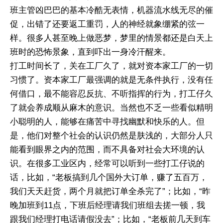
班主管凶巴巴的基本冷酷无表情，机器流水线无尽的催
促，出错了还要返工重罚，人的神经就象绷紧的弦一
样。很多人甚至晚上做恶梦，梦里的情景都还是白天上
班时的恐怖景象，直到吓出一身冷汗醒来。
打工时间长了，关在工厂久了，就对资本家工厂的一切
习惯了。资本家工厂最强调的就是无条件执行，没有任
何借口，最不能容忍反抗、不听指挥的行为，打工仔久
了就会养成顺从麻木的意识。当然也不乏一些看似精明
小聪明的人，能够在痛苦中寻找幽默和快乐的人。但
是，他们对整个社会的认识仍然是肤浅的，大部分人只
能看到眼界之内的范围，而不具备对社会大环境的认
识。在很多工业区内，经常可以听到一些打工仔说的
话，比如，“老板搞到几个国外大订单，赚了五百万，
我们天天赶货，两个月就把订单全杀完了”；比如，“昨
晚加班到11点，下班后经理请我们班组去搓一顿，我
跟我们经理打电话请假没去”；比如，“老板前几天到车