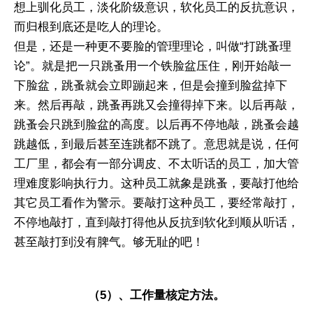
想上驯化员工，淡化阶级意识，软化员工的反抗意识，
而归根到底还是吃人的理论。
但是，还是一种更不要脸的管理理论，叫做“打跳蚤理
论”。就是把一只跳蚤用一个铁脸盆压住，刚开始敲一
下脸盆，跳蚤就会立即蹦起来，但是会撞到脸盆掉下
来。然后再敲，跳蚤再跳又会撞得掉下来。以后再敲，
跳蚤会只跳到脸盆的高度。以后再不停地敲，跳蚤会越
跳越低，到最后甚至连跳都不跳了。意思就是说，任何
工厂里，都会有一部分调皮、不太听话的员工，加大管
理难度影响执行力。这种员工就象是跳蚤，要敲打他给
其它员工看作为警示。要敲打这种员工，要经常敲打，
不停地敲打，直到敲打得他从反抗到软化到顺从听话，
甚至敲打到没有脾气。够无耻的吧！
（5）、工作量核定方法。