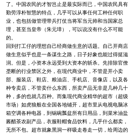
了。中国农民的才智岂止是最实际而已，中国农民具有
勤劳淳朴智慧的特点，几乎可以从事任何工种任何职
业，也包括做管理带兵打仗当将军当元帅和当国家总
理，甚至当皇帝（朱元璋），可以说没有什么不可能
的。
回到打工仔的理想自己经商做生意的话题。自己开商店
做生意似乎也是一条谋生之路，日子好象也能过得挺滋
润。但是，小资本永远受到大资本的斩杀。先排除官僚
垄断的行业禁区之外，在现代商业中，不管是开小卖
部、服装店、鞋店、粮油店、手机店、音像店，以及各
种专卖店，不管卖什么东西，所卖产品无非是几种几十
种，多的也就几百种。而集现代商业精华的超市（超级
市场）如虎狼般在全国各地铺开，超市里从电视电脑冰
箱空调各种电器，到锅碗瓢盆所有日用品，到菜米油盐
酱醋茶农副产品，衣服鞋帽食品饮料，几乎什么都卖，
无所不包。超市就象黑洞一样吸走卷走一切，给周边的