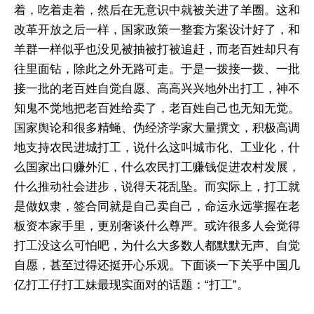
着，吃着走着，然后在无意识中就被关进了羊圈。这和
改革开放之后一样，国家政策一整套方案设计好了，和
羊群一样似乎也没见被抽被打被追赶，而老百姓却只有
往里面钻，除此之外无路可走。于是一拨接一拨、一批
接一批的老百姓自觉自愿、高高兴兴地外出打工，神不
知鬼不觉地把老百姓给卖了，老百姓自己也无知无觉。
国家舆论和很多精蝇、伪经济学家大量撰文，积极高调
地支持农民进城打工，说什么这叫城市化、工业化，什
么国家出口赚外汇，什么农民打工赚钱促进农村发展，
什么推动社会进步，说得天花乱坠。而实际上，打工就
是做奴隶，签合同就是自己卖自己，命运永远掌握在老
板资本家手里，更别奢谈什么尊严。或许很多人会觉得
打工没这么可怕吧，为什么大多数人都默默无声、自觉
自愿，甚至过得还挺开心乐观。下面谈一下关乎中国几
亿打工仔打工妹最现实面对的话题：“打工”。