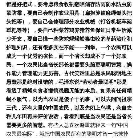
都是好把式，要考虑粮食收割翻晒储存防雨防水防虫防
鼠防霉，要自己会制作农业用具（扁担箩筐麻绳锄头把
头把等），要自己会修理部分农业机械（打谷机板车架
犁耙等等），要自己种菜养鸡养猪养鱼保证日常生活减
少开支，要自己懂一些防蛇蝎蜈蚣毒虫咬的草药治疗和
护理知识，还有很多实在不能一一列举。一个农民可以
成为一个优秀的省长，而一个省长却成不了一个好农
民。一个农民比当省长部长都需要头脑更聪明智慧，操
作能力管理能力更厉害。古代笑话里总是农民聪明地主
愚蠢那是绝对没错的，毛泽东说“劳动者最聪明”那是
看透了精蝇肉食者懒惰愚蠢无能的本质。如果有任何精
蝇不服气，以为当农民是傻子干的事，可以去问问祖宗
三代，还有大量的中国农民，以及先闭上鸟嘴，亲自去
种几年田再来评价说话，看看到底是当农民还是当省长
需要更多的智慧。
有些人总喜欢避重就轻来一句“中国
农民最实际”，就把中国农民所有的聪明才智一把抹掉