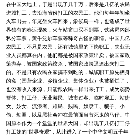
在中国大地上，于是出现了几千万，后来是几亿的农民
进城打工，去沿海省份打工的农民工。他们每年年初坐
火车出去，年尾坐火车回来，象候鸟一样，也造成了世
界独有的春运现象，火车站窗口买不到票，铁路局内部
私分车票，黄牛党炒车票等稀奇古怪的事情。中国几亿
农民工，不只是农民，还有城镇里的下岗职工，失业无
业人员都算在内，他们都是被国家政策出卖，被国家政
策抛弃，被国家政策绞杀，被国家政策逼迫出来打工
的。不是只有农民在家搞不到吃的，城镇职工原先栖身
的窝（国营企业、乡镇企业、集体企业）也被捅烂了，
也没有收入来源，只能跟农民一样出来打工，成为弱势
群体、打工仔、无业游民、城市过客、临时雇工、站街
女、妓女、流浪者、难民、贱民、奴隶工、骗子、小
偷、劫匪，以及黑社会冲在最前面当替死鬼的马仔。中
国原本作为一个堂堂的世界大国，却出现了几亿打工仔
打工妹的“世界奇观”，从此进入了一个中华文明五千年