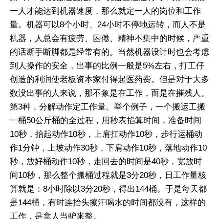
一人才能达到机器速度，那么就定一人的岗位和工作
量。机器可以8个小时、24小时不停地运转，而人不是
机器，人总会有疲劳、困倦、精神不集中的时候，严重
的话断手断脚都是经常有的。当然机器设计时也会考虑
到人操作的安全，出事的比例一般是5%左右，打工仔
创造的利润使老板资本家付得起医药费。但是对于大多
数没出事的人来说，那不象是在工作，而是在摧残人。
第3种，分解动作定工作量。举个例子，一个搬运工搬
一桶50公斤桶的全过程，用秒表掐算时间，准备时间
10秒，抬起动作10秒，上肩扛动作10秒，步行运桶动
作1分钟，上坡动作30秒，下肩动作10秒，落地动作10
秒，放好桶动作10秒，走回去的时间是40秒，宽放时
间10秒，那么整个搬桶过程就是3分20秒，日工作量核
算就是：8小时除以3分20秒，得出144桶。于是每天都
是144桶，有时连抬头擦汗喝水的时间都没有，这样的
工作，是拿人当驴来整。