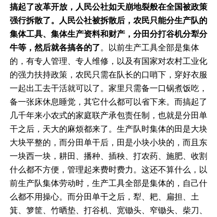
搞起了改革开放，人民公社如天崩地裂般在全国被政策
强行拆散了。人民公社被拆散后，农民只能分生产队的
集体工具、集体生产资料和财产，分田分打谷机分犁分
牛等，然后就各搞各的了
。以前生产工具全部是集体
的，有专人管理、专人维修，以及有国家对农村工业化
的强力扶持政策，农民只需在队长的口哨下，穿好衣服
一起出工去干活就可以了。家里只需备一口锅煮饭吃，
备一张床休息睡觉，其它什么都可以省下来。而搞起了
几千年来小农式的家庭联产承包责任制，也就是分田单
干之后，天大的麻烦都来了。生产队时集体的田是大块
大块平整的，而分田单干后，田是小块小块的，而且东
一块西一块，耕田、播种、插秧、打农药、施肥、收割
什么都不方便，管理起来费时费力。这还不算什么，以
前生产队集体劳动时，生产工具全部是集体的，自己什
么都不用操心。而分田单干之后，犁、耙、扁担、土
箕、箩筐、竹晒垫、打谷机、宽锄头、窄锄头、柴刀、