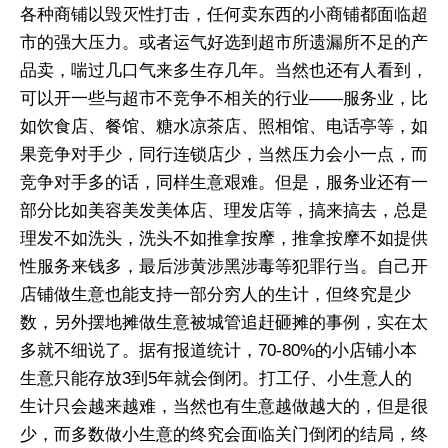
各种商铺以毁灭性打击，任何卖东西的小商铺都面临超
市的强大压力。或者运气好选到超市所遗漏所不足的产
品卖，喘过几口气来多生存几年。当然也还有人看到，
可以开一些与超市不竞争不相关的行业——服务业，比
如饮食店、餐馆、糖水凉茶店、照相馆、电话亭等，如
果竞争对手少，同行连锁店少，当然压力会小一点，而
竞争对手多的话，同样生意艰难。但是，服务业还有一
部分比如美容美发美体店、理发店等，搞来搞去，总是
理发不如洗头，洗头不如推拿按摩，推拿按摩不如提供
性服务来钱多，最后涉黄涉黑涉毒等犯罪行当。自己开
店铺做生意也能支持一部分穷人的生计，但终究是少
数，另外摆地摊做生意被城管追赶砸摊的事例，实在太
多就不细说了。据有报道统计，70-80%的小店铺小本
生意只能存放3到5年就会倒闭。打工仔、小生意人的
生计只会越来越难，当然也有生意越做越大的，但是很
少，而多数做小生意的终究会面临关门倒闭的结局，终