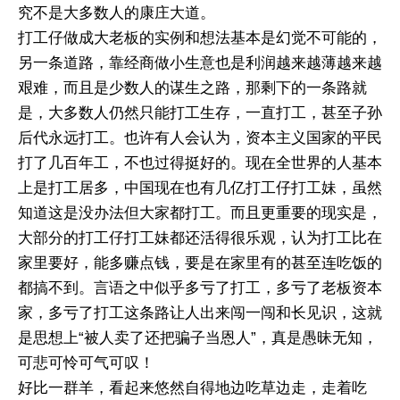
究不是大多数人的康庄大道。
打工仔做成大老板的实例和想法基本是幻觉不可能的，
另一条道路，靠经商做小生意也是利润越来越薄越来越
艰难，而且是少数人的谋生之路，那剩下的一条路就
是，大多数人仍然只能打工生存，一直打工，甚至子孙
后代永远打工。也许有人会认为，资本主义国家的平民
打了几百年工，不也过得挺好的。现在全世界的人基本
上是打工居多，中国现在也有几亿打工仔打工妹，虽然
知道这是没办法但大家都打工。而且更重要的现实是，
大部分的打工仔打工妹都还活得很乐观，认为打工比在
家里要好，能多赚点钱，要是在家里有的甚至连吃饭的
都搞不到。言语之中似乎多亏了打工，多亏了老板资本
家，多亏了打工这条路让人出来闯一闯和长见识，这就
是思想上“被人卖了还把骗子当恩人”，真是愚昧无知，
可悲可怜可气可叹！
好比一群羊，看起来悠然自得地边吃草边走，走着吃