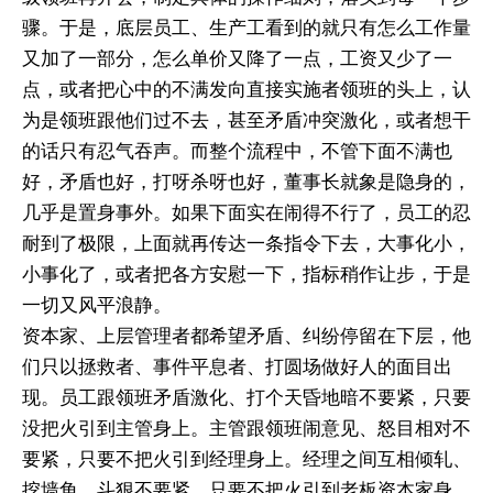
骤。于是，底层员工、生产工看到的就只有怎么工作量
又加了一部分，怎么单价又降了一点，工资又少了一
点，或者把心中的不满发向直接实施者领班的头上，认
为是领班跟他们过不去，甚至矛盾冲突激化，或者想干
的话只有忍气吞声。而整个流程中，不管下面不满也
好，矛盾也好，打呀杀呀也好，董事长就象是隐身的，
几乎是置身事外。如果下面实在闹得不行了，员工的忍
耐到了极限，上面就再传达一条指令下去，大事化小，
小事化了，或者把各方安慰一下，指标稍作让步，于是
一切又风平浪静。
资本家、上层管理者都希望矛盾、纠纷停留在下层，他
们只以拯救者、事件平息者、打圆场做好人的面目出
现。员工跟领班矛盾激化、打个天昏地暗不要紧，只要
没把火引到主管身上。主管跟领班闹意见、怒目相对不
要紧，只要不把火引到经理身上。经理之间互相倾轧、
挖墙角、斗狠不要紧，只要不把火引到老板资本家身