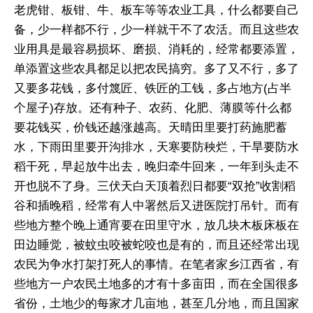
老虎钳、板钳、牛、板车等等农业工具，什么都要自己
备，少一样都不行，少一样就干不了农活。而且这些农
业用具是最容易损坏、磨损、消耗的，经常都要添置，
单添置这些农具都足以把农民搞穷。多了又不行，多了
又要多花钱，多付篾匠、铁匠的工钱，多占地方(占半
个屋子)存放。还有种子、农药、化肥、薄膜等什么都
要花钱买，价钱还越涨越高。天晴田里要打药施肥蓄
水，下雨田里要开沟排水，天寒要防秧烂，干旱要防水
稻干死，早起放牛出去，晚归牵牛回来，一年到头走不
开也脱不了身。三伏天白天顶着烈日都要“双抢”收割稻
谷和插晚稻，经常有人中署然后又进医院打吊针。而有
些地方整个晚上通宵要在田里守水，放几块木板床板在
田边睡觉，被蚊虫咬被蛇咬也是有的，而且还经常出现
农民为争水打架打死人的事情。在笔者家乡江西省，有
些地方一户农民土地多的才有十多亩田，而在全国很多
省份，土地少的每家才几亩地，甚至几分地，而且国家