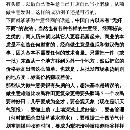
有头脑，以后自己做生意自己开店自己当小老板，从商
做生意发财，这样的成功例子还是可行的。
下面就谈谈做生意经商的话题，
中国自古以来有“无奸
不商”的说法，当然也有各种各样的生意经、经商秘诀
之类的，商人历来就比其它人更容易富起来。
商业的本
质是不创造任何财富的，经商做生意是傻瓜和懒汉做的
事，因为基本不需要任何的技术含量。只需把一件（或
一批）东西从一个地方移到另外一个地方，然后把它的
价格标高出售这么简单。也就是，从批发市场拿货到别
的地方卖，标高价格赚取差价。
那些认为做生意要很有头脑的人，想法基本是错误的。
做生意难道比农民种田更复杂更需要头脑吗？一个农民
要种好田，几乎要成为全才，要会观天象（现在是听天
气预报），要懂土质（土壤深浅土质好差），要会管理
（何时施肥杀虫除草蓄水排水），要根据二十四节气计
划掌握播种收割时间，要成为犁耙浸种插秧割稻谷样样