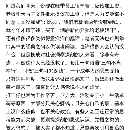
间跟我们聊天，说现在旺季员工很辛苦，应该加工资。
老板昨天写了文件批示提议加工资，但是人力资源部不
同意，又没加成”；比如，“我们老板前两年没赚到钱，
就今年才赚了钱，买了一辆崭新的奔驰给老板娘开”，
还有很多很多类似得意洋洋的蠢话，笔者无法也难列举
出其中的经典之句以供读者阅读。也许很多人会认为没
什么，但是换成对社会洞察深刻的人来看，除非有奇
迹，不然这种人已经没救了。套用一句俗语“三句不离
本行”，叫做“三句可知深浅”。一个成年人的思想觉悟
只有这种程度，做奴隶还做出快感来了，做奴隶还做出
幸福感来了，简直是让人感觉说不尽的难受。
打工仔也因为工作辛苦、压力大、活动圈子小、生活单
调等原因，大部分只关心赚钱，只关心自己的事，基本
上没什么信仰，也不关心政治。有些人甚至连正常的思
考能力都欠缺，更别提深刻的思想认识、觉悟之类的。
被人忽悠了，被人卖了都不知道，只能再次引用鲁迅的