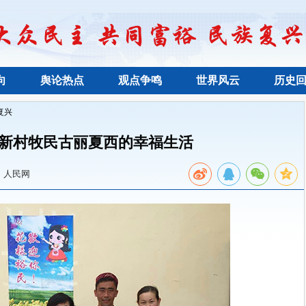
向
舆论热点
观点争鸣
世界风云
历史
复兴
新村牧民古丽夏西的幸福生活
：人民网