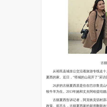
古
从裕民县城坐公交沿着旅游专线走十
夏西的家。近日，“塔城的山花开了”采
26岁的古丽夏西原是住在巴尔鲁克
牧牛羊为生。2013年她和丈夫阿哈提结
古丽夏西告诉记者，阿克铁克切村原
政策。前不久，古丽夏西家的厨房翻新改