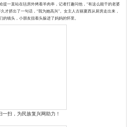
哈提一直站在毡房外烤着羊肉串，记者打趣问他，“有这么能干的老婆
好久才挤出了一句话，“我为她高兴”。女主人古丽夏西从厨房走出来，
们的镜头，小朋友扭着头躲进了妈妈的怀里。
扫一扫，为民族复兴网助力！