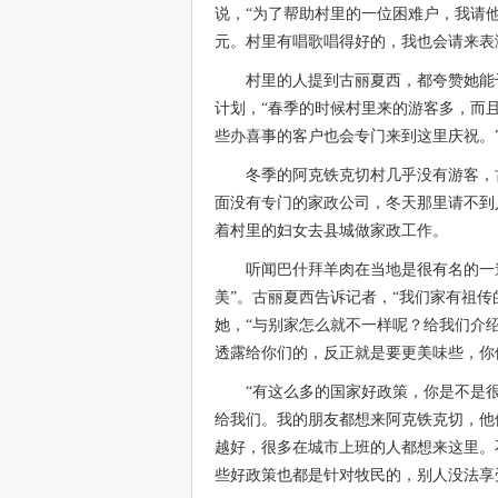
说，“为了帮助村里的一位困难户，我请
元。村里有唱歌唱得好的，我也会请来表
村里的人提到古丽夏西，都夸赞她能
计划，“春季的时候村里来的游客多，而
些办喜事的客户也会专门来到这里庆祝。
冬季的阿克铁克切村几乎没有游客，
面没有专门的家政公司，冬天那里请不到
着村里的妇女去县城做家政工作。
听闻巴什拜羊肉在当地是很有名的一
美”。古丽夏西告诉记者，“我们家有祖
她，“与别家怎么就不一样呢？给我们介
透露给你们的，反正就是要更美味些，你
“有这么多的国家好政策，你是不是
给我们。我的朋友都想来阿克铁克切，他
越好，很多在城市上班的人都想来这里。
些好政策也都是针对牧民的，别人没法享