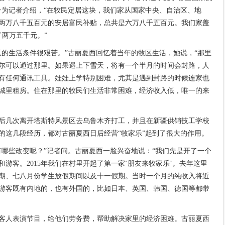
一为记者介绍，“在牧民定居这块，我们家从国家中央、自治区、地
两万八千五百元的安居富民补贴，总共是六万八千五百元。我们家盖
了两万五千元。”
区的生活条件很艰苦。”古丽夏西回忆着当年的牧区生活，她说，“那里
尔可以通过那里。如果遇上下雪天，将有一个半月的时间会封路，人
有任何通讯工具。娃娃上学特别困难，尤其是遇到封路的时候连家也
城里租房。住在那里的牧民们生活非常困难，经济收入低，唯一的来
后几次离开塔斯特风景区去乌鲁木齐打工，并且在新疆供销技工学校
的这几段经历，都对古丽夏西日后经营“牧家乐”起到了很大的作用。
有哪些改变呢？”记者问。古丽夏西一脸兴奋地说：“我们先是开了一个
游客。2015年我们在村里开起了第一家‘朋友来牧家乐’。去年这里
期、七八月份学生放假期间以及十一假期。当时一个月的纯收入将近
游客既有内地的，也有外国的，比如日本、英国、韩国、德国等都带
客人表演节目，给他们劳务费，帮助解决家里的经济困难。古丽夏西