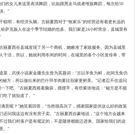
他们的女儿来这里表演舞蹈，比如跳黑走马或者维族舞蹈，每次给50
演。”
干聪明，有经济头脑。古丽夏西对于“牧家乐”的经营还有着更长远的
且哈萨克族人在这个季节结婚的也多。我们家是24小时营业，县城里有
”
古丽夏西在县城发现了另一个商机，她瞅准了家政服务。因为县城里
人干活，所以，她就利用冬闲的时间，在城里的各个小区发传单，带
道菜，武侠小说家金庸先生曾为其题词：“古以羊鱼为鲜，此间无鱼仍
传的秘方，所以做出来的巴什拜羊肉要比别家更鲜美。”记者忍不住追问
绍一下吧。”古丽夏西摇着脑袋，摆摆手，有些紧张地说：“秘方是不能
们吃了就知道了。”
很满意呢？”她笑着回答，“当然很高兴了，感谢国家提供这么好的政策
们还问我这边有没有房子卖。”古丽夏西自豪地说，“这个地方会越来
不过我们村落户是有规定的，不是随便都能迁进来。国家给我们的这
受。”