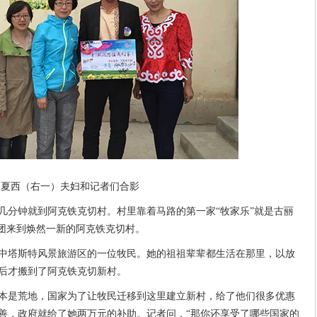
丽夏西（右一）夫妇和记者们合影
几分钟就到阿克铁克切村。村里靠着马路的第一家“牧家乐”就是古丽
访团来到焕然一新的阿克铁克切村。
山中塔斯特风景旅游区的一位牧民。她的祖祖辈辈都生活在那里，以放
婚后才搬到了阿克铁克切新村。
本是荒地，国家为了让牧民迁移到这里建立新村，给了他们很多优惠
善，政府就给了她两万元的补助。记者问，“那你还享受了哪些国家的