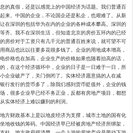
息的真假，还是以感觉上的中国经济为话题。我们普通百
起来。中国的企业，不论国企还是私企，也艰难了。从新
让在深圳的包括华为在内的企业的各种成本攀高。深圳的
等齐。我不在深圳生活，但知道北京的房价五环内的已经
的房价对于工资只有几千元的普通百姓来说，就可望不可
用商品也比以往要多花很多钱了。企业的用地成本增高，
电价格也在加高，企业生产的价格如果也随着抬高的话，
的，在这个经济循环中，企业的日子是一日难于一日，所
小企业破产了，关门倒闭了。实体经济愿意搞的人在减
银行发行的货币多了，除我们感到货币贬值外，企业的钱
场，很多企业早已经不务正业，反都有房地产项目，都想
从实体经济上难以赚到的利润。
地方财政基本上是以地皮经济为支撑，城市土地的国有化
坐地收钱的筹码。中国经济早已经被房地产经济所绑架，
支柱。地方政府很清楚，一个上游的房地产业是带动下游