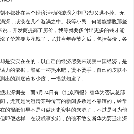
刻不都处在某个经济活动的漩涡之中吗?却又逃不掉。无
涡深，或漩在几个漩涡之中。我等小民，何尝能摆脱那些
来说，开发商提高了房价，我等就要多付出更多的钱才能
涨了价就要多花钱了，尤其今年春节之后，包括菜价，各
却是实实在在的，以自己的经济感受来观察中国经济，是
话力的依据，譬如一杯热水吧，烫不烫手，自己的皮肤不
测出的到底该多少度，一摸就知道了。
搬出深圳去，而5月24日有《北京商报》替华为否认总部
闻，尤其是为澄清某种传言的新闻多数是不靠谱的，经常
在的报纸们早不是可做历史资料的来源了，不过是可为他
但即便这样，在没成事实前，的确不敢妄断华为要迁出深