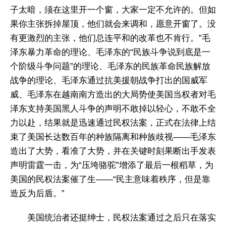
子太暗，须在这里开一个窗，大家一定不允许的。但如
果你主张拆掉屋顶，他们就会来调和，愿意开窗了。没
有更激烈的主张，他们总连平和的改革也不肯行。”毛
泽东暴力革命的理论、毛泽东的“民族斗争说到底是一
个阶级斗争问题”的理论、毛泽东的民族革命民族解放
战争的理论、毛泽东通过抗美援朝战争打出的国威军
威、毛泽东在越南南方造出的大局势使美国当权者对毛
泽东支持美国黑人斗争的声明不敢掉以轻心，不敢不全
力以赴，结果就是迅速通过民权法案，正式在法律上结
束了美国长达数百年的种族隔离和种族歧视——毛泽东
造出了大势，看准了大势，并在关键时刻果断出手发表
声明雷霆一击，为“压垮骆驼”增添了最后一根稻草，为
美国的民权法案催了生——“民主意味着秩序，但是靠
造反为后盾。”
美国统治者还挺绅士，民权法案通过之后只在落实