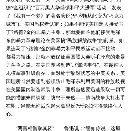
德?金组织了“百万黑人华盛顿和平大进军”活动，发表
了《我有一个梦》的著名演说(华盛顿从此变为“巧克力
城市”)。美国当权者认定：如果不能使美国黑人接受马
丁?路德?金的非暴力主张，那就要面临他们接受毛泽
东的暴力革命理论在美国搞“民族解放战争”的前景。如
果连马丁?路德?金的非暴力和平民权运动都不接纳，
都暴力镇压，那就不敢保证美国黑人会听毛泽东的走暴
力斗争之路。在美国即将制造“北部湾事件”、在越南大
规模军事升级前夕，面对处于敌对状态的中美关系，美
国理所当然要想到必须防止毛泽东利用美国的种族歧视
在美国国内制造武装斗争，理所当然要迅速采取一切可
能的措施未雨绸缪，防患于未然——越南战争大打出手
在即，岂能允许后院起火窝里反?无论如何得笼络住人
心。
“两害相衡取其轻”——鲁迅说：“譬如你说，这屋