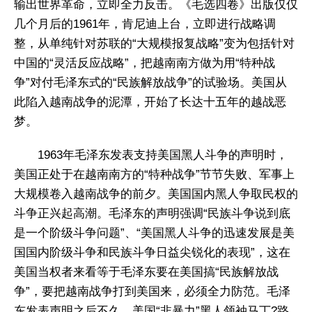
输出世界革命，立即全力反击。《毛选四卷》出版仅仅
几个月后的1961年，肯尼迪上台，立即进行战略调
整，从单纯针对苏联的“大规模报复战略”变为包括针对
中国的“灵活反应战略”，把越南南方做为用“特种战
争”对付毛泽东式的“民族解放战争”的试验场。美国从
此陷入越南战争的泥潭，开始了长达十五年的越战恶
梦。
1963年毛泽东发表支持美国黑人斗争的声明时，
美国正处于在越南南方的“特种战争”节节失败、军事上
大规模卷入越南战争的前夕。美国国内黑人争取民权的
斗争正兴起高潮。毛泽东的声明强调“民族斗争说到底
是一个阶级斗争问题”、“美国黑人斗争的迅速发展是美
国国内阶级斗争和民族斗争日益尖锐化的表现”，这在
美国当权者来看等于毛泽东要在美国搞“民族解放战
争”，要把越南战争打到美国来，必须全力防范。毛泽
东发表声明之后不久，美国“非暴力”黑人领袖马丁?路