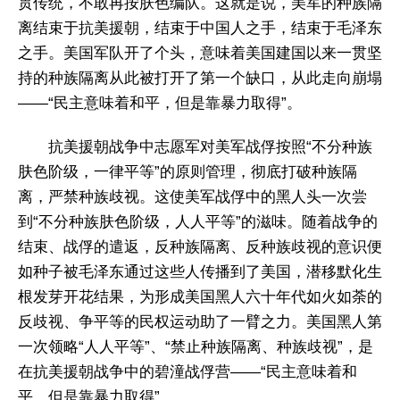
贯传统，不敢再按肤色编队。这就是说，美军的种族隔
离结束于抗美援朝，结束于中国人之手，结束于毛泽东
之手。美国军队开了个头，意味着美国建国以来一贯坚
持的种族隔离从此被打开了第一个缺口，从此走向崩塌
——“民主意味着和平，但是靠暴力取得”。
抗美援朝战争中志愿军对美军战俘按照“不分种族
肤色阶级，一律平等”的原则管理，彻底打破种族隔
离，严禁种族歧视。这使美军战俘中的黑人头一次尝
到“不分种族肤色阶级，人人平等”的滋味。随着战争的
结束、战俘的遣返，反种族隔离、反种族歧视的意识便
如种子被毛泽东通过这些人传播到了美国，潜移默化生
根发芽开花结果，为形成美国黑人六十年代如火如荼的
反歧视、争平等的民权运动助了一臂之力。美国黑人第
一次领略“人人平等”、“禁止种族隔离、种族歧视”，是
在抗美援朝战争中的碧潼战俘营——“民主意味着和
平，但是靠暴力取得”。