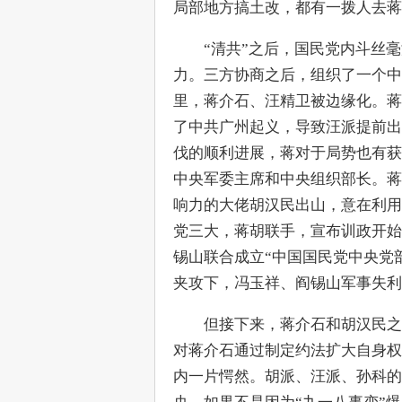
局部地方搞土改，都有一拨人去蒋
　　“清共”之后，国民党内斗丝
力。三方协商之后，组织了一个中
里，蒋介石、汪精卫被边缘化。蒋
了中共广州起义，导致汪派提前出
伐的顺利进展，蒋对于局势也有获
中央军委主席和中央组织部长。蒋
响力的大佬胡汉民出山，意在利用
党三大，蒋胡联手，宣布训政开始
锡山联合成立“中国国民党中央党
夹攻下，冯玉祥、阎锡山军事失利
　　但接下来，蒋介石和胡汉民之
对蒋介石通过制定约法扩大自身权力
内一片愕然。胡派、汪派、孙科的