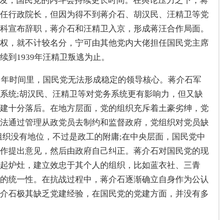
爆发，国民党的内斗会持续更长时间。在舆论压力之下，蒋
任行政院长，但因为得不到蒋介石、胡汉民、汪精卫等党
科宣布辞职，蒋介石和汪精卫入京，形成蒋汪合作局面。
权，就不计较名分，宁可由其他党内大佬担任国民党主席
到1939年汪精卫叛逃为止。
十多年时间里，国民党无法形成稳定的领导核心。蒋介石军
系统;胡汉民、汪精卫等对党务系统更有影响力，但又缺
建十分落后。在地方层面，党的组织充斥着土豪劣绅，党
法通过管理从政党员去制约和监督政府，党组织对党员缺
组织没有地位，不过是政工的附庸;在中央层面，国民党中
作提出意见，然后由政府自己纠正。蒋介石对国民党的现
起炉灶，建立效忠于其个人的组织，比如蓝衣社、三青
的统一性。在抗战过程中，蒋介石逐渐确立自身作为公认
介石极其缺乏党建经验，在国民党的党建方面，并没有多