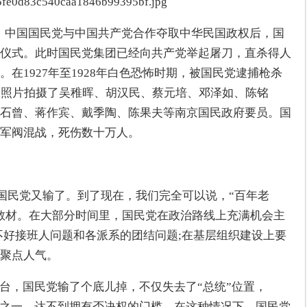
六年)，中国国民党与中国共产党合作夺取中华民国政权后，国
仪式。此时国民党集团已经向共产党举起屠刀，直杀得人
在1927年至1928年白色恐怖时期，被国民党逮捕枪杀
张照片拍摄了吴稚晖、胡汉民、蔡元培、邓泽如、陈铭
石曾、蒋作宾、戴季陶、陈果夫等南京国民政府要员。国
军阀混战，死伤数十万人。
，国民党又输了。到了现在，我们完全可以说，“百年老
教材。在大部分时间里，国民党在政治路线上充满机会主
不好接班人问题和各派系的团结问题;在基层组织建设上要
聚点人气。
出台，国民党输了个底儿掉，不仅失去了“总统”位置，
分之一，达不到拥有否决权的门槛。在这种情况下，国民党