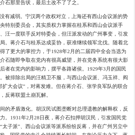
介石那里告状，最后土改不了了之。
毫没有减弱。宁汉两个政权对立，上海还有西山会议派的势
央特别委员会，其实质权力掌握在桂系和西山会议派手
、汪一度联手反对特委会，但汪派发动的广州事变，引发
局。蒋介石与桂系达成妥协，获准继续领军北伐。随着北
得了更大的掌控力，于1928年2月的二届四中全会当选为
介石随即争取在党内有很高威望，并在党务系统有很大影
后者在党内的影响力，摆平各路诸侯。1929年3月的国民
。被排除出局的汪精卫不服，与西山会议派、冯玉祥、阎
部扩大会议”，对蒋发难。但在蒋介石、张学良军队的联合
，反蒋联盟土崩瓦解。
间的矛盾激化。胡汉民试图垄断对总理遗教的解释权，反
。1931年2月28日夜，蒋介石扣押胡汉民，引发国民党
“太子派”、西山会议派等派系纷纷反蒋，并在广州另立中