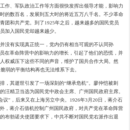
工作、军队政治工作等方面很快发挥出领导才能，影响力
时的数百名，发展到五大时的将近五万八千名。不少革命
青团和共产党。到了1925年之后，越来越多的国民党员
员加入国民党却越来越少。
并没有实现真正统一，党内仍有相当可观的不认同孙
党员在革命阵营中的影响力的增长，引起了他们的恐慌，并
人权威压下这些不同的声音，维护了国共合作大局。然
这一脆弱的平衡结构再也无法维系下去。
排，其逝世引发了一场深刻的“继承危机”。廖仲恺被刺
的汪精卫当选为国民党中政会主席、广州国民政府主席。
山会议”，后来又在上海另立中央。1926年3月20日，蒋介石
海外，蒋介石借机控制广州国民政府，对共产党在革命阵营
的布勃诺夫使团要求下，中共不断对国民党右派作出退