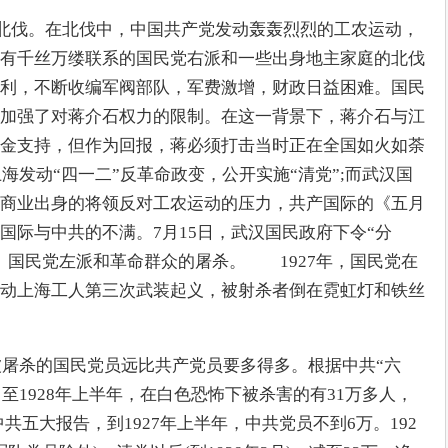
誓师北伐。在北伐中，中国共产党发动轰轰烈烈的工农运动，
有千丝万缕联系的国民党右派和一些出身地主家庭的北伐
利，不断收编军阀部队，军费激增，财政日益困难。国民
加强了对蒋介石权力的限制。在这一背景下，蒋介石与江
金支持，但作为回报，蒋必须打击当时正在全国如火如荼
上海发动“四一二”反革命政变，公开实施“清党”;而武汉国
商业出身的将领反对工农运动的压力，共产国际的《五月
国际与中共的不满。7月15日，武汉国民政府下令“分
、国民党左派和革命群众的屠杀。　　1927年，国民党在
动上海工人第三次武装起义，被射杀者倒在霓虹灯和铁丝
，被屠杀的国民党员远比共产党员要多得多。根据中共“六
月至1928年上半年，在白色恐怖下被杀害的有31万多人，
共五大报告，到1927年上半年，中共党员不到6万。192