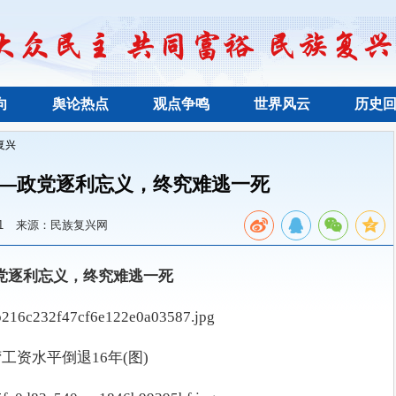
向
舆论热点
观点争鸣
世界风云
历史
复兴
—政党逐利忘义，终究难逃一死
1
来源：民族复兴网
党逐利忘义，终究难逃一死
工资水平倒退16年(图)　　