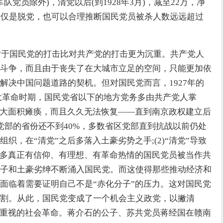
军队党员除外)，清党以后(到1928年3月)，减至22万，净
仅仅是脱党，也可以合理推断国民党员被杀人数远远超过
杀对于国民党的打击比对共产党的打击更为沉重。共产党人
斗争，而且由于丧失了在大城市立足的空间，只能更加依
解决中国问题道路的契机。但对国民党而言，1927年的
在大革命时期，国民党省以下的地方党务多由共产党人掌
现大面积瘫痪，而且久久无法恢复——直到南京政权建立后
党部的省份还不到40%，多数省区党部直到抗战以前仍处
织，在“清党”之后多落入土豪劣势之手;(2)“清党”导致
许多真正有信仰、有理想、有革命热情的国民党员被当作共
子和土豪劣绅不断涌入国民党。而这使得那些推动经济和
面临着需要证明自己不是“赤化分子”的压力。这对国民党
割。从此，国民党变成了一个机会主义政党，以撇清
所重视的社会革命。蒋介石的公子、苏共党员蒋经国在赣南