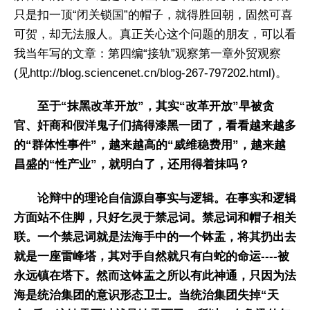
只是扣一顶“闭关锁国”的帽子，就得胜回朝，固然可喜
可贺，却无法服人。真正关心这个问题的朋友，可以看
我当年写的文章：第四编“接轨”观察第一章外贸观察
(见http://blog.sciencenet.cn/blog-267-797202.html)。
至于“抹黑改革开放”，其实“改革开放”早被贪
官、奸商和假洋鬼子们搞得漆黑一团了，看看越来越多
的“群体性事件”，越来越高的“威维稳费用”，越来越
昌盛的“性产业”，就明白了，还用得着抹吗？
论辩中的理论自信源自事实与逻辑。在事实和逻辑
方面站不住脚，只好乞灵于禁忌词。禁忌词和帽子相关
联。一个禁忌词就是法海手中的一个钵盂，将其扔出去
就是一座雷峰塔，其对手自然就只有白蛇的命运----被
永远镇在塔下。然而这钵盂之所以有此神通，只因为法
海是统治集团的意识形态卫士。当统治集团失掉“天