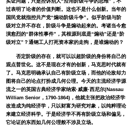
实证问题，只是控诉别人“沿用阶级斗争的思维”，不
过表明了论者的价值判断。这也不是什么创新。当年的
国民党就指控共产党“煽动阶级斗争”。似乎阶级与阶
级对立并不存在，阶级斗争是煽动起来的。考诸当今愈
演愈烈的“群体性事件”，其根源到底是“煽动”还是“阶
级对立”？通钢工人打死资本家的走狗，是谁煽动的？
否定阶级的存在，就可以以超阶级的身份将自己的
观点普世化。这不是现在才有的创新，马克思时代就有
了。马克思明确承认自己有阶级立场，而他的论敌却力
图将自己的论点打扮成几何公理。今天的主流经济学源
流之一的英国古典经济学家纳索·威廉·西尼尔(Nassau
William Senior，1790-1864)，他就主张把政治经济学
改造成为纯经济学，只以财富为研究对象，以纯粹理论
来建立经济科学。于是经济学不再有阶级立场和偏见，
它论证的东西如几何公理般不涉及立场。