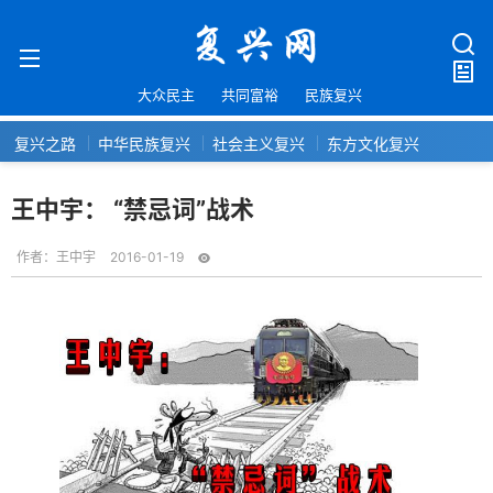
大众民主
共同富裕
民族复兴
复兴之路
中华民族复兴
社会主义复兴
东方文化复兴
王中宇： “禁忌词”战术
作者：
王中宇
2016-01-19