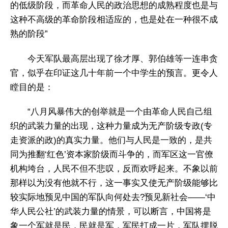
的低级阶段，而革命人民的政治思想的成熟程度也是与
这种不高级的革命阶段相适应的，也是处在一种很不成
熟的阶段”
今天军队最高层出现了徐才厚、郭伯雄等一连串贪
官，似乎在印证这几十年前一个中学生的预言。更令人
瞠目的是：
“八月风暴伟大的创举就是一个由革命人民自己组
织的武装力量的出现，这种力量成为无产阶级专政(专
走资派的政)的真实力量。他们与人民是一致的，是共
同为推翻‘红色’资本家阶级而斗争的，而军区这一官僚
机构垮台，人民不但不悲叹，反而欢呼起来。不象以前
那样以为没有他就不行，这一事实又使无产阶级能够比
较实际地预见中国的军队向何处去?预见新社会——‘中
华人民公社’的武装力量的情景，可以断言，中国将是
象一个军就是民，民就是军，军民打成一片，军队摆脱