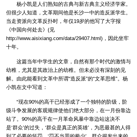
杨小凯是人们熟知的古典与新古典主义经济学家。
但很少人知道，文革期间他是长沙一中的造反派学生。
当走资派向文革反扑时，年仅19岁的他写了大字报
《中国向何处去》(见
http://www.aisixiang.com/data/29407.html)，因此坐牢
十年。
这篇当年中学生的文章，自然有那个时代的激情与
幼稚，尤其是其政治上的幼稚。但未必没有深刻的见
解。由此能看到文革中所谓“造反派”的“文革思维”。杨
小凯在文中写道：
“现在90%的高干已经形成了一个独特的阶级，阶
级斗争发展的客观规律使他们绝大部分，在一月份靠边
站了。90%的高干在一月革命风暴中靠边站这决不
是‘群众’的过失，‘群众是真正的英雄’，为恶最甚的人得
到了必要的惩罚，‘罚不当罪的极少’，群众揭发出来的