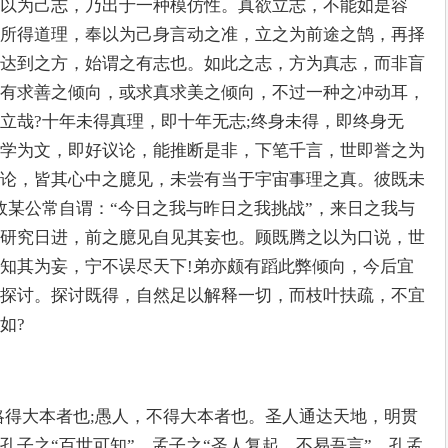
以为己志，乃出于一种模仿性。真欲立志，不能如是容
所得道理，奉以为己身言动之准，立之为前途之鹄，再择
达到之方，始谓之有志也。如此之志，方为真志，而非盲
有求善之倾向，或求真求美之倾向，不过一种之冲动耳，
立哉?十年未得真理，即十年无志;终身未得，即终身无
学为文，即好议论，能推断是非，下笔千言，世即誉之为
论，皆其心中之臆见，未尝有当于宇宙事理之真。彼既未
故某公常自谓：“今日之我与昨日之我挑战”，来日之我与
研究日进，前之臆见自见其妄也。顾既腾之以为口说，世
知其为妄，宁不误尽天下!弟亦颇有蹈此弊倾向，今后宜
探讨。探讨既得，自然足以解释一切，而枝叶扶疏，不宜
如?
略得大本者也;愚人，不得大本者也。圣人通达天地，明贯
孔子之“百世可知”，孟子之“圣人复起，不易吾言”。孔孟