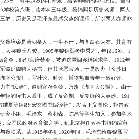
8月23日，时年24岁的毛泽东，给老师黎锦熙写的信。当时
师范学校第八班，读本科三年级。黎锦熙是历史老师，两人
三岁，历史又是毛泽东最感兴趣的课程，所以两人亦师亦
父黎培銮是清朝举人，一生不仕，与齐白石为友。其育有
，人称黎氏八骏。1905年黎锦熙考中秀才，年仅16岁。1
德育会，触犯官府禁令，被迫逃匿回乡继续求学。1912年
军谭延闿聘为秘书，但其厌恶官场，于是改办《长沙日
湖南公报》，写社论、时评，博得热血青年一致好评。
力主“民治”，遭到官府查禁，乃改《湖南大公报》。由于
年轻的读书人眼里，成了反帝制、反复辟的大英雄。191
方维夏等组织“宏文图书编译社”，发表正义舆论，抨击教
研究小组。毛泽东、蔡和森、陈昌等学生加入，参加学术
锦熙，应国民政府教育部之聘，到北京担任教科书特约编审
黎联系。从1915年冬到1920年间，毛泽东给黎锦熙写