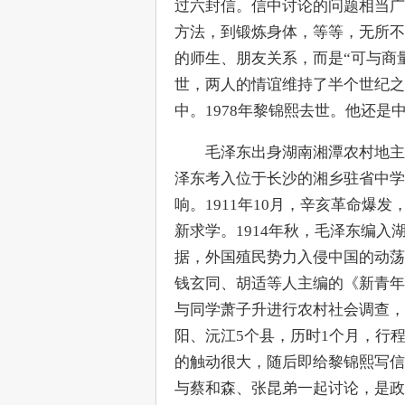
过六封信。信中讨论的问题相当广
方法，到锻炼身体，等等，无所不
的师生、朋友关系，而是“可与商量
世，两人的情谊维持了半个世纪之
中。1978年黎锦熙去世。他还是
　　毛泽东出身湖南湘潭农村地主
泽东考入位于长沙的湘乡驻省中学
响。1911年10月，辛亥革命爆
新求学。1914年秋，毛泽东编
据，外国殖民势力入侵中国的动荡
钱玄同、胡适等人主编的《新青年
与同学萧子升进行农村社会调查，
阳、沅江5个县，历时1个月，行
的触动很大，随后即给黎锦熙写信
与蔡和森、张昆弟一起讨论，是政