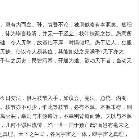
、康有为而叁。孙、袁吾不论，独康似略有本源矣。然细
，徒为毕言炫听，并无一干竖立、枝叶扶疏之妙。愚意所
础，今人无学，故基础不厚，时惧倾圮。愚于近人，独服
无缺。使以今人易其位，其能如处之完满乎?天下亦大
千年之历史，民智污塞，开通为难。欲动天下者，当动天
今日变法，俱从枝节入手，如议会、宪法、总统、内阁、
。枝节亦不可少，惟此等枝节，必有本源。本源未得，则
离灭裂，幸则与本源略近，不幸则背道而驰。夫以与本源
，几何不谬种流传，陷一世一国于败亡哉?而岂有毫末之
之真理。天下之生民，各为宇宙之一体，即宇宙之真理，