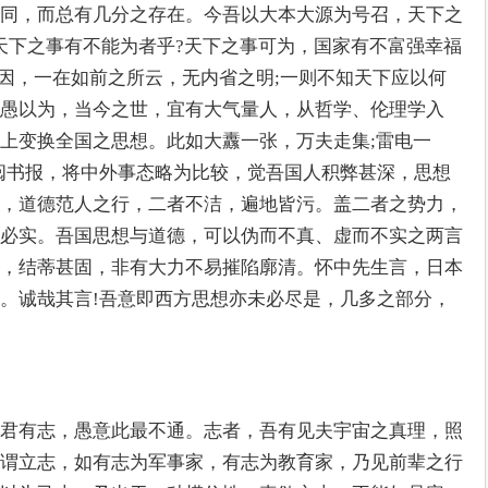
同，而总有几分之存在。今吾以大本大源为号召，天下之
天下之事有不能为者乎?天下之事可为，国家有不富强幸福
原因，一在如前之所云，无内省之明;一则不知天下应以何
愚以为，当今之世，宜有大气量人，从哲学、伦理学入
上变换全国之思想。此如大纛一张，万夫走集;雷电一
阅书报，将中外事态略为比较，觉吾国人积弊甚深，思想
，道德范人之行，二者不洁，遍地皆污。盖二者之势力，
必实。吾国思想与道德，可以伪而不真、虚而不实之两言
，结蒂甚固，非有大力不易摧陷廓清。怀中先生言，日本
。诚哉其言!吾意即西方思想亦未必尽是，几多之部分，
君有志，愚意此最不通。志者，吾有见夫宇宙之真理，照
谓立志，如有志为军事家，有志为教育家，乃见前辈之行