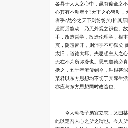
各具于人人之心中，虽有偏全之不
心其有不动者乎?天下之心皆动，
者乎?然今之天下则纷纷矣!推其
道而后能动，乃无外观之识也。故
手，改造哲学，改造伦理学，根本
震，阴曀皆开，则沛乎不可御矣!
太旧，道德太坏。夫思想主人之心
无在不为所弥漫也。思想道德必真
括之，五千年流传到今，种根甚深
某君以东方思想均不切于实际生活
亦应与东方思想同时改造也。
　　今人动教子弟宜立志，又曰某
此以定吾人心之所之谓也。今人所