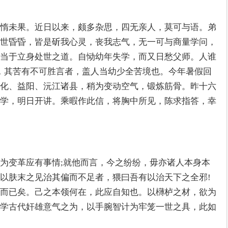
惰未果。近日以来，颇多杂思，四无亲人，莫可与语。弟
世昏昏，皆是斫我心灵，丧我志气，无一可与商量学问，
当于立身处世之道。自恸幼年失学，而又日愁父师。人谁
，其苦有不可胜言者，盖人当幼少全苦境也。今年暑假回
化、益阳、沅江诸县，稍为变动空气，锻炼筋骨。昨十六
学，明日开讲。乘暇作此信，将胸中所见，陈求指答，幸
为变革应有事情;就他而言，今之纷纷，毋亦诸人本身本
以肤末之见治其偏而不足者，猥曰吾有以治天下之全邪!
而已矣。己之本领何在，此应自知也。以欂栌之材，欲为
学古代奸雄意气之为，以手腕智计为牢笼一世之具，此如