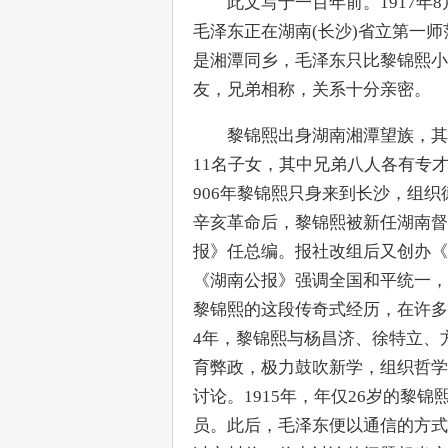
　　此文写于一百年前。1917年
毛泽东正在湖南(长沙)省立第一
是湘潭同乡，毛泽东只比黎锦熙小
友，兄弟相称，关系十分亲密。
　　黎锦熙出身湖南湘潭望族，其
11名子女，其中兄弟八人各有专才
906年黎锦熙只身来到长沙，组织
辛亥革命后，黎锦熙被新任湖南督
报》任总编。报社改组后又创办《
《湖南公报》强调全国和平统一，
黎锦熙的这段传奇式经历，在许多
4年，黎锦熙与杨昌济、徐特立、
育弊政，极力鼓吹新学，组织哲学
讨论。1915年，年仅26岁的黎
员。此后，毛泽东便以通信的方式与