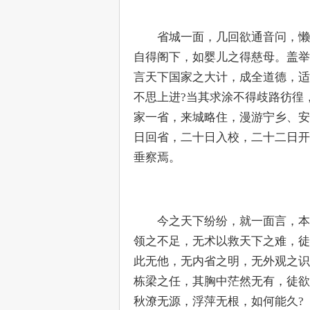
　　省城一面，几回欲通音问，懒
自得阁下，如婴儿之得慈母。盖举
言天下国家之大计，成全道德，适
不思上进?当其求涂不得歧路彷徨
家一省，来城略住，漫游宁乡、安
日回省，二十日入校，二十二日开
垂察焉。
　　今之天下纷纷，就一面言，本
领之不足，无术以救天下之难，徒
此无他，无内省之明，无外观之识
栋梁之任，其胸中茫然无有，徒欲
秋潦无源，浮萍无根，如何能久?