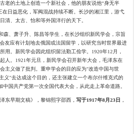
古老的土地上创造一个新社会，他的朋友说他“身无半
正在日益恶化，军阀混战持续不断。长沙的湘江里，游弋
日清、太古、怡和等外国洋行的天下。
、蔡和森、萧子升、陈昌等学生，在长沙组织新民学会，宗旨
议会友应有计划地去俄国或法国留学，以研究当时世界最进
用。新民学会因此组织留法勤工俭学。1920年12月，
起人。1921年元旦，新民学会召开新年大会，毛泽东在
会主义做了批判。重申学会的目的应为"改造中国与世
产主义"去达成这个目的，还主张建立一个布尔什维克式的
海参加中国共产党第一次全国代表大会，从此走上革命道路。
泽东早期文稿》，黎锦熙字邵西，
写于1917年8月23日
，