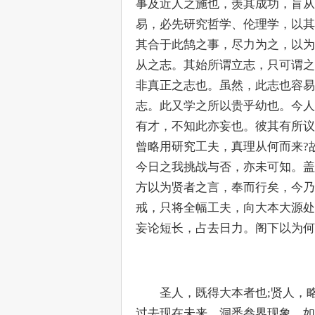
事及近人之施也，羡其成功，盲从
易，必先研究哲学、伦理学，以其
其合于此鹄之事，尽力为之，以为
从之志。其始所谓立志，只可谓之
非真正之志也。虽然，此志也容易
志。此又学之所以贵乎幼也。今人
有才，不知此亦妄也。彼其有所议
曾略用研究工夫，真理从何而来?
今日之我挑战与否，亦未可知。盖
方以为贤者之言，奉而行矣，今乃
戒，只将全幅工夫，向大本大源处
妄论短长，占去日力。阁下以为何
　　圣人，既得大本者也;贤人，
过去现在未来，洞悉叁界现象，如