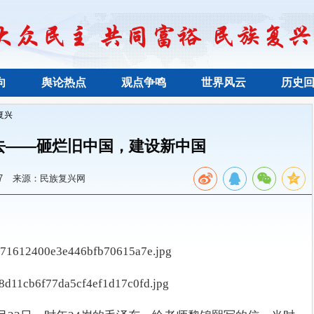
向
舆论热点
观点争鸣
世界风云
历史
复兴
去——砸烂旧中国，建设新中国
7
来源：民族复兴网