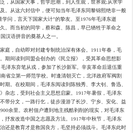
泛，从国家大事，哲学思潮，到人生观，世界观;从求学
及。从这六封信中，便可知当年毛泽东同黎锦熙绝非一般
学问，言天下国家大计”的挚友。至1976年毛泽东逝
久。而当初的同学，蔡和森、陈昌，早已牺牲于革命之
中国汉语拼音的奠基人之一。
家庭，自幼即对封建专制统治深有体会。1911年春，毛
。期间读到同盟会创办的《民立报》，受其革命思想影
发，毛泽东弃笔从戎，参加了长沙新军。辛亥革命后退伍重
入湖南省立第一师范学校。时逢清朝灭亡，北洋政府军阀割
时期。在校期间，毛泽东阅读到陈独秀、李大钊、鲁迅、
》杂志，受到社会主义思想启蒙。1917年暑假，毛泽东
不带分文，一路行乞，徒步漫游了长沙、宁乡、安化、益
程900余里。农村佃户遭到地主残酷剥削的现实，对毛泽东
，抒发改造中国之志愿及方法。1917年中秋节，毛泽东
治还是教育才是救国良方，毛坚持必须战斗。毛泽东此时