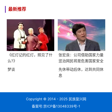
最新推荐
《红灯记的红灯，照见了什
张宏良：公司借助国家力量
么?》
惩治网民将是危害国家安全
的最大隐患
梦谈
先休带动后休，达到共同休
息
Copyright © 2014 - 2025 民族复兴网
备案号:
京ICP备13048339号-1