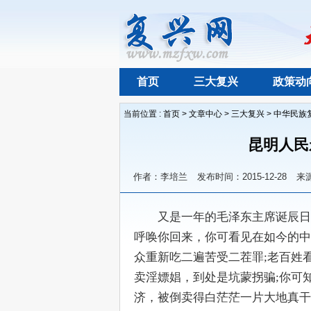
首页
三大复兴
政策动
当前位置 :
首页
>
文章中心
>
三大复兴
>
中华民族
昆明人民
作者：李培兰
发布时间：2015-12-28
来
　　又是一年的毛泽东主席诞辰日
呼唤你回来，你可看见在如今的中
众重新吃二遍苦受二茬罪;老百姓
卖淫嫖娼，到处是坑蒙拐骗;你可
济，被倒卖得白茫茫一片大地真干