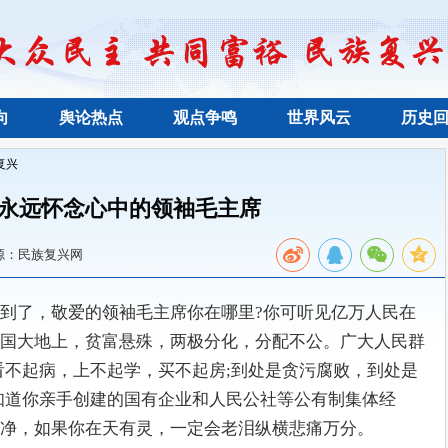
向
舆论热点
观点争鸣
世界风云
历史
复兴
永远怀念心中的领袖毛主席
源：民族复兴网
到了，敬爱的领袖毛主席你在哪里?你可听见亿万人民在
国大地上，贫富悬殊，两极分化，分配不公。广大人民群
看不起病，上不起学，买不起房;到处是贪污腐败，到处是
知道你亲手创建的国有企业和人民公社等公有制集体经
净，如果你在天有灵，一定会老泪纵横悲痛万分。