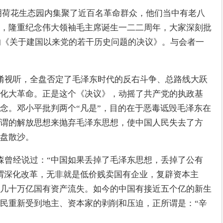
在昆明荷花生态园内集聚了近百名革命群众，他们当中有老八
，隆重纪念伟大领袖毛主席诞生一二二周年，大家深刻批
定的《关于建国以来党的若干历史问题的决议》。与会者一
淆视听，全盘否定了毛泽东时代的反右斗争、总路线大跃
化大革命。正是这个《决议》，动摇了共产党的执政基
念。邓小平批判两个“凡是”，目的在于恶毒诋毁毛泽东在
谓的解放思想来抛弃毛泽东思想，使中国人民失去了方
盘散沙。
森曾经说过：“中国如果丢掉了毛泽东思想，丢掉了公有
谓深化改革，无非就是低价贱卖国有企业，复辟资本主
几十万亿国有资产流失。如今的中国有接近五个亿的新生
民重新受到地主、资本家的剥削和压迫，正所谓是：“辛
。